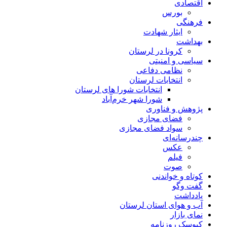
اقتصادی
بورس
فرهنگی
ایثار شهادت
بهداشت
کرونا در لرستان
سیاسی و امنیتی
نظامی دفاعی
انتخابات لرستان
انتخابات شورا های لرستان
شورا شهر خرم‌آباد
پژوهش و فناوری
فضای مجازی
سواد فضای مجازی
چندرسانه‌ای
عكس
فیلم
صوت
کوتاه و خواندنی
گفت وگو
یادداشت
آب و هوای استان لرستان
نمای بازار
کیوسک روزنامه