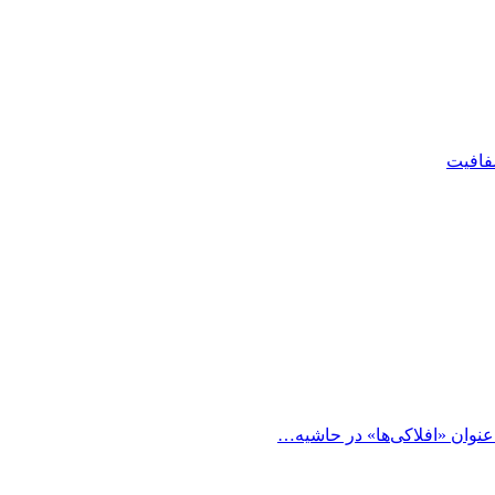
شفافیت
 عنوان «افلاکی‌ها» در حاشیه…