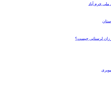
ستان
صویری