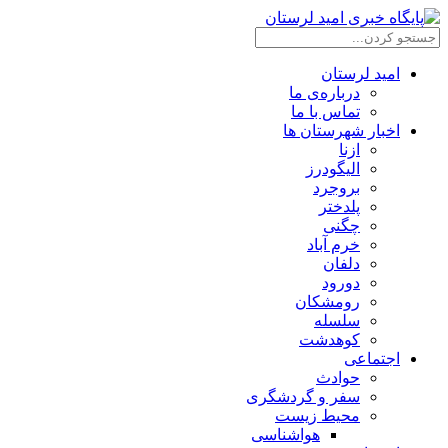
امید لرستان
درباره‌ی ما
تماس با ما
اخبار شهرستان ها
ازنا
الیگودرز
بروجرد
پلدختر
چگنی
خرم آباد
دلفان
دورود
رومشکان
سلسله
کوهدشت
اجتماعی
حوادث
سفر و گردشگری
محیط زیست
هواشناسی