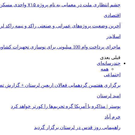
چشم انتظاری ملت در معمایی به نام پروژه ۷۱۵ واحدی مسکن ملی خرم آباد
اقتصادی
آخرین وضعیت پروژه‌های عمرانی و صنعتی راکد و نیمه راکد لر
اسلایدر
ماجرای پرداخت وام 100 میلیونی برای نوسازی تجهیزات کشاورزان لرستانی چیست؟
قبلی
بعدی
چندرسانه‌ای
همه
اجتماعی
برگزاری هفتمین گردهمایی فعالان اربعین لرستان + گزارش ت
امید لرستان
پوستر | مذاکره با آمریکا گره تحریم‌ها را کورتر خواهد کرد
خرم آباد
راهپیمایی روز قدس در لرستان برگزار گردید