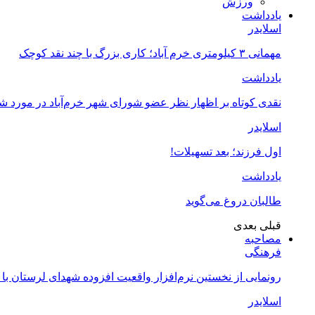
ورزش
یادداشت
اسلایدر
مهمانی ۳ کیلومتری خرم آباد؛ کاری بزرگ با چند نقد کوچک
یادداشت
نقدی کوتاه بر اظهار نظر عضو شورای شهر خرم‌آباد در مورد 
اسلایدر
اول فرزند؛ بعد تسهیلات!
یادداشت
طالبان دروغ می‌گوید
قبلی
بعدی
مصاحبه
فرهنگی
رونمایی از نخستین نرم‌افزار واقعیت افزوده شهدای لرستان با
اسلایدر