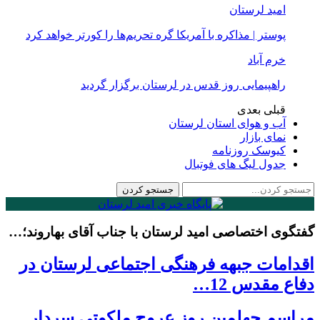
امید لرستان
پوستر | مذاکره با آمریکا گره تحریم‌ها را کورتر خواهد کرد
خرم آباد
راهپیمایی روز قدس در لرستان برگزار گردید
قبلی
بعدی
آب و هوای استان لرستان
نمای بازار
کیوسک روزنامه
جدول لیگ های فوتبال
گفتگوی اختصاصی امید لرستان با جناب آقای بهاروند؛…
اقدامات جبهه فرهنگی اجتماعی لرستان در
دفاع مقدس 12…
مراسم چهلمین روز عروج ملکوتی سردار