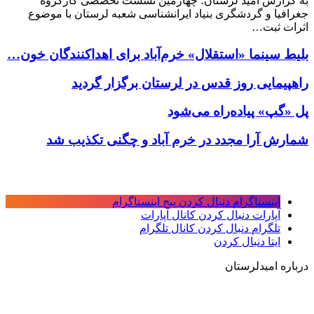
به گزارش امید لرستان؛ چهارمین نشست تخصصی کارگروه
جغرافیا و گردشگری بنیاد ایرانشناسی شعبه لرستان با موضوع
اثرات ثبت…
بلیط سینما «استقلال» خرم‌آباد برای اهداکنندگان خون…
راهپیمایی روز قدس در لرستان برگزار گردید
پل «گپ» پیاده‌راه می‌شود
شمارش آرا مجدد در خرم آباد و چگنی تکذیب شد
اینستاگرام
دنبال کردن پیج اینستاگرام
آپارات
دنبال کردن کانال آپارات
تلگرام
دنبال کردن کانال تلگرام
ایتا
دنبال کردن
درباره امیدلرستان