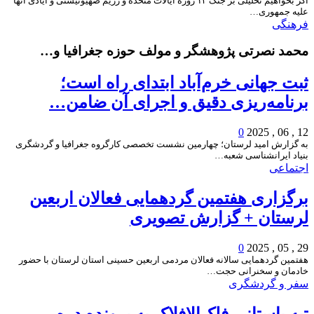
اگر بخواهیم تحلیلی بر جنگ ۱۲ روزه ایالات متحده و رژیم صهیونیستی و ایادی آنها
علیه جمهوری…
فرهنگی
محمد نصرتی پژوهشگر و مولف حوزه جغرافیا و…
ثبت جهانی خرم‌‌آباد ابتدای راه است؛
برنامه‌ریزی دقیق و اجرای آن ضامن…
0
12 , 06 , 2025
به گزارش امید لرستان؛ چهارمین نشست تخصصی کارگروه جغرافیا و گردشگری
بنیاد ایرانشناسی شعبه…
اجتماعی
برگزاری هفتمین گردهمایی فعالان اربعین
لرستان + گزارش تصویری
0
29 , 05 , 2025
هفتمین گردهمایی سالانه فعالان مردمی اربعین حسینی استان لرستان با حضور
خادمان و سخنرانی حجت…
سفر و گردشگری
تپه باستانی فلک‌الافلاک به پرونده دره