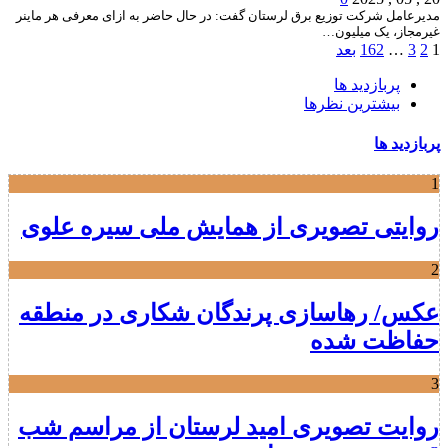
مدیرعامل شرکت توزیع برق لرستان گفت: در حال حاضر به ازای معرفی هر ماینر
غیرمجاز، یک میلیون…
1
2
3
…
162
بعد
پربازدید ها
بیشترین نظرها
پربازدید ها
1
روایتی تصویری از همایش ملی سیره علوی
2
عکس/ رهاسازی پرندگان شکاری در منطقه
حفاظت شده
3
روایت تصویری امید لرستان از مراسم شب