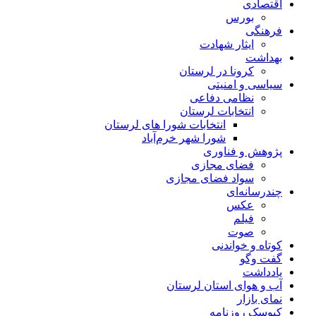
اقتصادی
بورس
فرهنگی
ایثار شهادت
بهداشت
کرونا در لرستان
سیاسی و امنیتی
نظامی دفاعی
انتخابات لرستان
انتخابات شورا های لرستان
شورا شهر خرم‌آباد
پژوهش و فناوری
فضای مجازی
سواد فضای مجازی
چندرسانه‌ای
عكس
فیلم
صوت
کوتاه و خواندنی
گفت وگو
یادداشت
آب و هوای استان لرستان
نمای بازار
کیوسک روزنامه