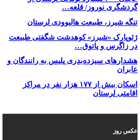
گردشگری نوروز/ قلعه…
تنگه شیرز، طبیعت هالیوودی لرستان
ژئوپارک «شیرز» کوهدشت شگفتی طبیعت
در زاگرس و پاتوق…
هشدارهای سیزده‌بدری پلیس به رانندگان و
عابران
اسکان بیش از ۱۷۷ هزار نفر در مراکز
اقامتی لرستان
عکس روز