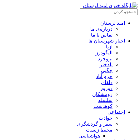
امید لرستان
درباره‌ی ما
تماس با ما
اخبار شهرستان ها
ازنا
الیگودرز
بروجرد
پلدختر
چگنی
خرم آباد
دلفان
دورود
رومشکان
سلسله
کوهدشت
اجتماعی
حوادث
سفر و گردشگری
محیط زیست
هواشناسی