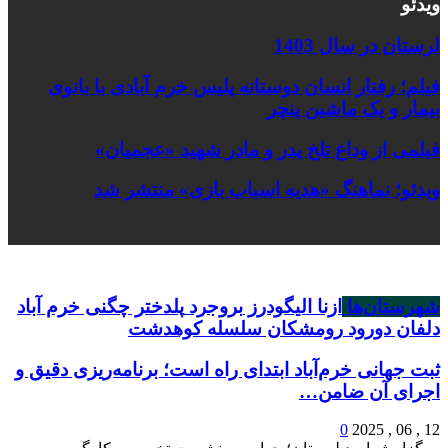
ویدئو
لرستان در سال 1403
فیلم؛ رفتار انسان دوستانه پلیس خرم آبادی با بانوی
بیمار و یک ماشین پنچر
فیلمی از وداع تلخ پدر و مادر شهید «عجمیان»
ویدئو؛ نماهنگ «هدیه اسباب بازی» منتشر شد
شهرستان‌ها
ازنا
الیگودرز
بروجرد
پلدختر
چگنی
خرم آباد
دلفان
دورود
رومشکان
سلسله
کوهدشت
ثبت جهانی خرم‌‌آباد ابتدای راه است؛ برنامه‌ریزی دقیق و
اجرای آن ضامن…
0
12 , 06 , 2025