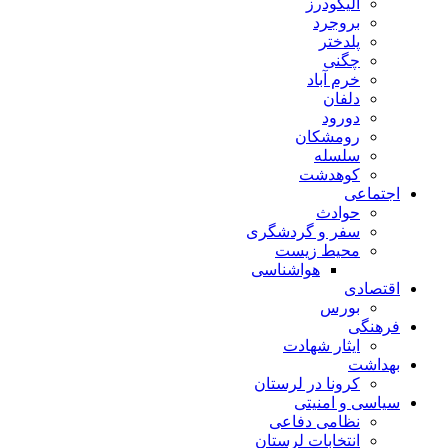
الیگودرز
بروجرد
پلدختر
چگنی
خرم آباد
دلفان
دورود
رومشکان
سلسله
کوهدشت
اجتماعی
حوادث
سفر و گردشگری
محیط زیست
هواشناسی
اقتصادی
بورس
فرهنگی
ایثار شهادت
بهداشت
کرونا در لرستان
سیاسی و امنیتی
نظامی دفاعی
انتخابات لرستان