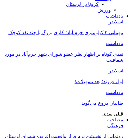
کرونا در لرستان
ورزش
یادداشت
اسلایدر
مهمانی ۳ کیلومتری خرم آباد؛ کاری بزرگ با چند نقد کوچک
یادداشت
نقدی کوتاه بر اظهار نظر عضو شورای شهر خرم‌آباد در مورد
شفافیت
اسلایدر
اول فرزند؛ بعد تسهیلات!
یادداشت
طالبان دروغ می‌گوید
قبلی
بعدی
مصاحبه
فرهنگی
رونمایی از نخستین نرم‌افزار واقعیت افزوده شهدای لرستان