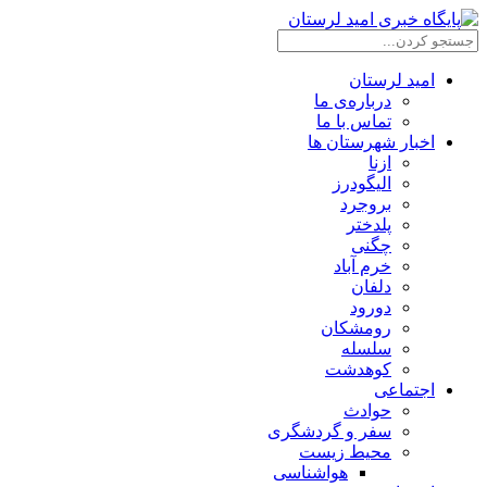
امید لرستان
درباره‌ی ما
تماس با ما
اخبار شهرستان ها
ازنا
الیگودرز
بروجرد
پلدختر
چگنی
خرم آباد
دلفان
دورود
رومشکان
سلسله
کوهدشت
اجتماعی
حوادث
سفر و گردشگری
محیط زیست
هواشناسی