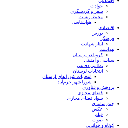
اجتماعی
حوادث
سفر و گردشگری
محیط زیست
هواشناسی
اقتصادی
بورس
فرهنگی
ایثار شهادت
بهداشت
کرونا در لرستان
سیاسی و امنیتی
نظامی دفاعی
انتخابات لرستان
انتخابات شورا های لرستان
شورا شهر خرم‌آباد
پژوهش و فناوری
فضای مجازی
سواد فضای مجازی
چندرسانه‌ای
عكس
فیلم
صوت
کوتاه و خواندنی