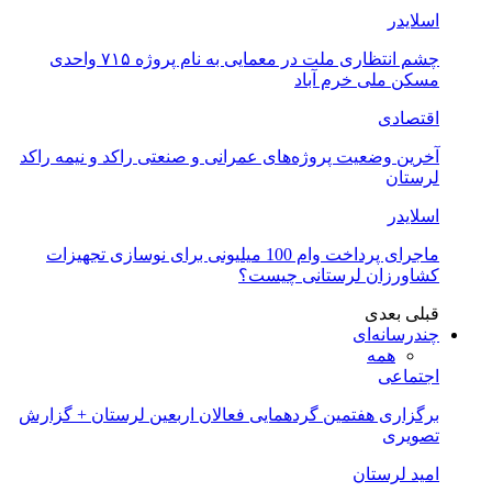
اسلایدر
چشم انتظاری ملت در معمایی به نام پروژه ۷۱۵ واحدی
مسکن ملی خرم آباد
اقتصادی
آخرین وضعیت پروژه‌های عمرانی و صنعتی راکد و نیمه راکد
لرستان
اسلایدر
ماجرای پرداخت وام 100 میلیونی برای نوسازی تجهیزات
کشاورزان لرستانی چیست؟
قبلی
بعدی
چندرسانه‌ای
همه
اجتماعی
برگزاری هفتمین گردهمایی فعالان اربعین لرستان + گزارش
تصویری
امید لرستان