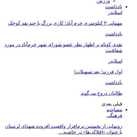
ورزش
یادداشت
اسلایدر
مهمانی ۳ کیلومتری خرم آباد؛ کاری بزرگ با چند نقد کوچک
یادداشت
نقدی کوتاه بر اظهار نظر عضو شورای شهر خرم‌آباد در مورد
شفافیت
اسلایدر
اول فرزند؛ بعد تسهیلات!
یادداشت
طالبان دروغ می‌گوید
قبلی
بعدی
مصاحبه
فرهنگی
رونمایی از نخستین نرم‌افزار واقعیت افزوده شهدای لرستان
با عنوان «افلاکی‌ها» در حاشیه…