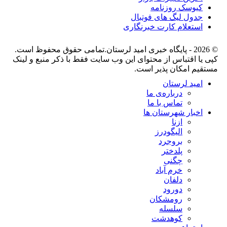
کیوسک روزنامه
جدول لیگ های فوتبال
استعلام کارت خبرنگاری
© 2026 - پایگاه خبری اميد لرستان.تمامی حقوق محفوظ است.
کپی یا اقتباس از محتوای این وب سایت فقط با ذکر منبع و لینک
مستقیم امکان پذیر است.
امید لرستان
درباره‌ی ما
تماس با ما
اخبار شهرستان ها
ازنا
الیگودرز
بروجرد
پلدختر
چگنی
خرم آباد
دلفان
دورود
رومشکان
سلسله
کوهدشت