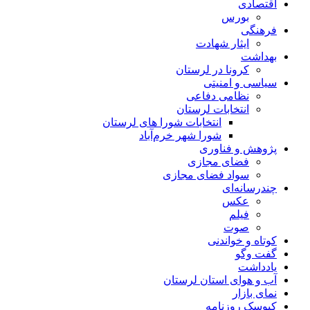
اقتصادی
بورس
فرهنگی
ایثار شهادت
بهداشت
کرونا در لرستان
سیاسی و امنیتی
نظامی دفاعی
انتخابات لرستان
انتخابات شورا های لرستان
شورا شهر خرم‌آباد
پژوهش و فناوری
فضای مجازی
سواد فضای مجازی
چندرسانه‌ای
عكس
فیلم
صوت
کوتاه و خواندنی
گفت وگو
یادداشت
آب و هوای استان لرستان
نمای بازار
کیوسک روزنامه