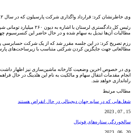
وی خاطرنشان کرد: قرارداد واگذاری شرکت پارسیلون که در سال ۸۲ با سه نفر منعقد شده است در سال ۹۴ فسخ و از مالکین و خریداران قبلی خلع ید و به شرکت آتیه دماوند واگذار شد.
رئیس کل دادگستری لرستا
مطالبات آن‌ها تبدیل به سهام شده و در حال حاضر این کنسرسیوم 
رزم تصریح کرد: در این جلسه مقرر شد که از یک شرکت حسابرسی ر
مطالعاتی جهت جایگزین کردن شرکتی متناسب با زیرساخت‌های پار
وی در خصوص اخرین وضعیت کارخانه ماشین‌سازی نیز اظهار داشت: آیت
انجام مقدمات انتقال سهام و مالکیت به نام این هلدینگ در حال ف
راه‌اندازی خواهد شد.
مطالب مرتبط
شغل‌‌هایی که در سایه جهان دیجیتالی در حال انقراض هستند
15 , 07 , 2023
سالخوردگی ستاره‌های فوتبال
20 , 06 , 2023