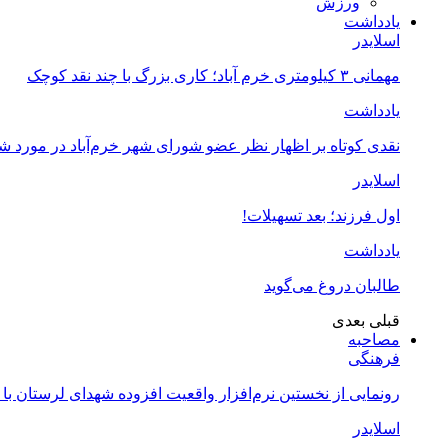
ورزش
یادداشت
اسلایدر
مهمانی ۳ کیلومتری خرم آباد؛ کاری بزرگ با چند نقد کوچک
یادداشت
نقدی کوتاه بر اظهار نظر عضو شورای شهر خرم‌آباد در مورد 
اسلایدر
اول فرزند؛ بعد تسهیلات!
یادداشت
طالبان دروغ می‌گوید
قبلی
بعدی
مصاحبه
فرهنگی
رونمایی از نخستین نرم‌افزار واقعیت افزوده شهدای لرستان با
اسلایدر