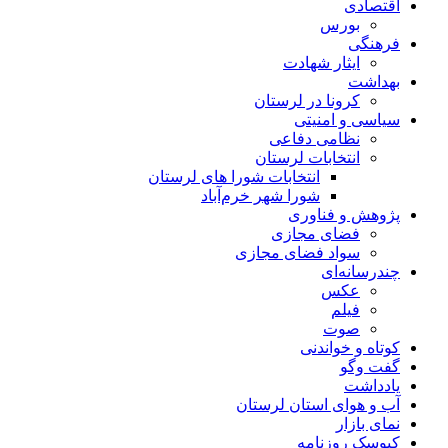
اقتصادی
بورس
فرهنگی
ایثار شهادت
بهداشت
کرونا در لرستان
سیاسی و امنیتی
نظامی دفاعی
انتخابات لرستان
انتخابات شورا های لرستان
شورا شهر خرم‌آباد
پژوهش و فناوری
فضای مجازی
سواد فضای مجازی
چندرسانه‌ای
عكس
فیلم
صوت
کوتاه و خواندنی
گفت وگو
یادداشت
آب و هوای استان لرستان
نمای بازار
کیوسک روزنامه