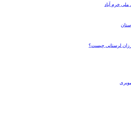
ستان
صویری