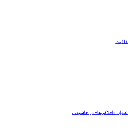
شفافیت
 عنوان «افلاکی‌ها» در حاشیه…