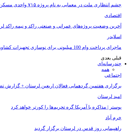
چشم انتظاری ملت در معمایی به نام پروژه ۷۱۵ واحدی مسکن ملی خرم آباد
اقتصادی
آخرین وضعیت پروژه‌های عمرانی و صنعتی راکد و نیمه راکد لر
اسلایدر
ماجرای پرداخت وام 100 میلیونی برای نوسازی تجهیزات کشاورزان لرستانی چیست؟
قبلی
بعدی
چندرسانه‌ای
همه
اجتماعی
برگزاری هفتمین گردهمایی فعالان اربعین لرستان + گزارش ت
امید لرستان
پوستر | مذاکره با آمریکا گره تحریم‌ها را کورتر خواهد کرد
خرم آباد
راهپیمایی روز قدس در لرستان برگزار گردید