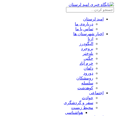
امید لرستان
درباره‌ی ما
تماس با ما
اخبار شهرستان ها
ازنا
الیگودرز
بروجرد
پلدختر
چگنی
خرم آباد
دلفان
دورود
رومشکان
سلسله
کوهدشت
اجتماعی
حوادث
سفر و گردشگری
محیط زیست
هواشناسی