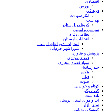
اقتصادی
بورس
فرهنگی
ایثار شهادت
بهداشت
کرونا در لرستان
سیاسی و امنیتی
نظامی دفاعی
انتخابات لرستان
انتخابات شورا های لرستان
شورا شهر خرم‌آباد
پژوهش و فناوری
فضای مجازی
سواد فضای مجازی
چندرسانه‌ای
عكس
فیلم
صوت
کوتاه و خواندنی
گفت وگو
یادداشت
آب و هوای استان لرستان
نمای بازار
کیوسک روزنامه