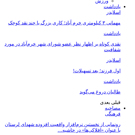
ورزش
یادداشت
اسلایدر
مهمانی ۳ کیلومتری خرم آباد؛ کاری بزرگ با چند نقد کوچک
یادداشت
نقدی کوتاه بر اظهار نظر عضو شورای شهر خرم‌آباد در مورد
شفافیت
اسلایدر
اول فرزند؛ بعد تسهیلات!
یادداشت
طالبان دروغ می‌گوید
قبلی
بعدی
مصاحبه
فرهنگی
رونمایی از نخستین نرم‌افزار واقعیت افزوده شهدای لرستان
با عنوان «افلاکی‌ها» در حاشیه…