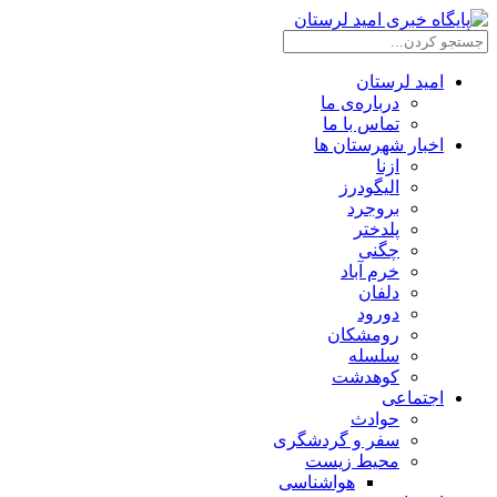
امید لرستان
درباره‌ی ما
تماس با ما
اخبار شهرستان ها
ازنا
الیگودرز
بروجرد
پلدختر
چگنی
خرم آباد
دلفان
دورود
رومشکان
سلسله
کوهدشت
اجتماعی
حوادث
سفر و گردشگری
محیط زیست
هواشناسی