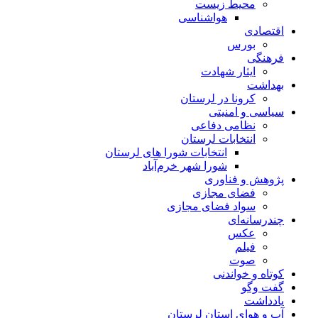
محیط زیست
هواشناسی
اقتصادی
بورس
فرهنگی
ایثار شهادت
بهداشت
کرونا در لرستان
سیاسی و امنیتی
نظامی دفاعی
انتخابات لرستان
انتخابات شورا های لرستان
شورا شهر خرم‌آباد
پژوهش و فناوری
فضای مجازی
سواد فضای مجازی
چندرسانه‌ای
عكس
فیلم
صوت
کوتاه و خواندنی
گفت وگو
یادداشت
آب و هوای استان لرستان