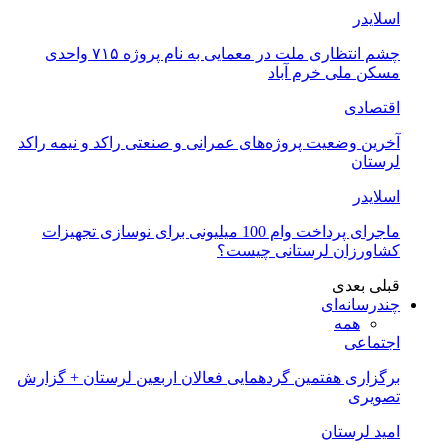
اسلایدر
چشم انتظاری ملت در معمایی به نام پروژه ۷۱۵ واحدی
مسکن ملی خرم آباد
اقتصادی
آخرین وضعیت پروژه‌های عمرانی و صنعتی راکد و نیمه راکد
لرستان
اسلایدر
ماجرای پرداخت وام 100 میلیونی برای نوسازی تجهیزات
کشاورزان لرستانی چیست؟
قبلی
بعدی
چندرسانه‌ای
همه
اجتماعی
برگزاری هفتمین گردهمایی فعالان اربعین لرستان + گزارش
تصویری
امید لرستان