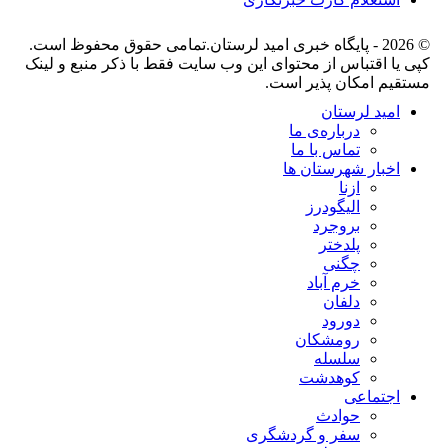
© 2026 - پایگاه خبری اميد لرستان.تمامی حقوق محفوظ است.
کپی یا اقتباس از محتوای این وب سایت فقط با ذکر منبع و لینک
مستقیم امکان پذیر است.
امید لرستان
درباره‌ی ما
تماس با ما
اخبار شهرستان ها
ازنا
الیگودرز
بروجرد
پلدختر
چگنی
خرم آباد
دلفان
دورود
رومشکان
سلسله
کوهدشت
اجتماعی
حوادث
سفر و گردشگری