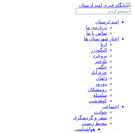
امید لرستان
درباره‌ی ما
تماس با ما
اخبار شهرستان ها
ازنا
الیگودرز
بروجرد
پلدختر
چگنی
خرم آباد
دلفان
دورود
رومشکان
سلسله
کوهدشت
اجتماعی
حوادث
سفر و گردشگری
محیط زیست
هواشناسی