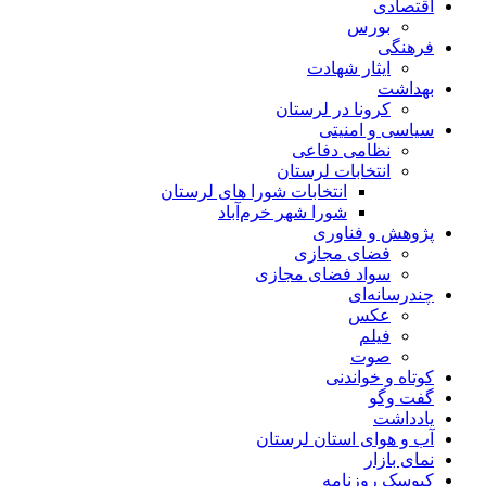
اقتصادی
بورس
فرهنگی
ایثار شهادت
بهداشت
کرونا در لرستان
سیاسی و امنیتی
نظامی دفاعی
انتخابات لرستان
انتخابات شورا های لرستان
شورا شهر خرم‌آباد
پژوهش و فناوری
فضای مجازی
سواد فضای مجازی
چندرسانه‌ای
عكس
فیلم
صوت
کوتاه و خواندنی
گفت وگو
یادداشت
آب و هوای استان لرستان
نمای بازار
کیوسک روزنامه