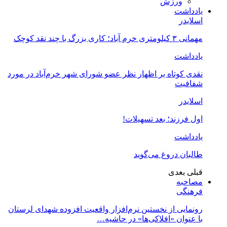
ورزش
یادداشت
اسلایدر
مهمانی ۳ کیلومتری خرم آباد؛ کاری بزرگ با چند نقد کوچک
یادداشت
نقدی کوتاه بر اظهار نظر عضو شورای شهر خرم‌آباد در مورد
شفافیت
اسلایدر
اول فرزند؛ بعد تسهیلات!
یادداشت
طالبان دروغ می‌گوید
قبلی
بعدی
مصاحبه
فرهنگی
رونمایی از نخستین نرم‌افزار واقعیت افزوده شهدای لرستان
با عنوان «افلاکی‌ها» در حاشیه…