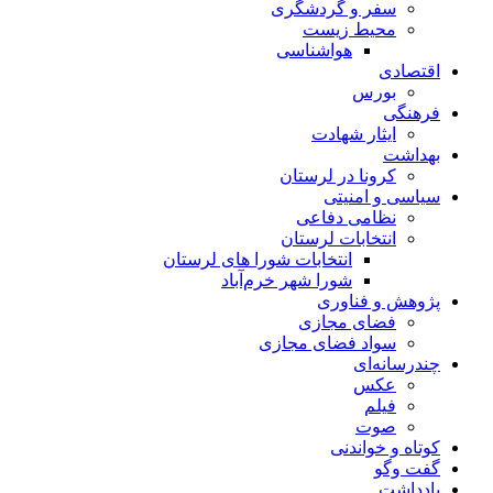
سفر و گردشگری
محیط زیست
هواشناسی
اقتصادی
بورس
فرهنگی
ایثار شهادت
بهداشت
کرونا در لرستان
سیاسی و امنیتی
نظامی دفاعی
انتخابات لرستان
انتخابات شورا های لرستان
شورا شهر خرم‌آباد
پژوهش و فناوری
فضای مجازی
سواد فضای مجازی
چندرسانه‌ای
عكس
فیلم
صوت
کوتاه و خواندنی
گفت وگو
یادداشت