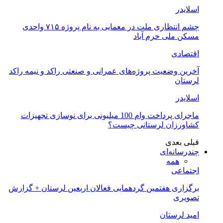
اسلایدر
چشم انتظاری ملت در معمایی به نام پروژه ۷۱۵ واحدی
مسکن ملی خرم آباد
اقتصادی
آخرین وضعیت پروژه‌های عمرانی و صنعتی راکد و نیمه راکد
لرستان
اسلایدر
ماجرای پرداخت وام 100 میلیونی برای نوسازی تجهیزات
کشاورزان لرستانی چیست؟
قبلی
بعدی
چندرسانه‌ای
همه
اجتماعی
برگزاری هفتمین گردهمایی فعالان اربعین لرستان + گزارش
تصویری
امید لرستان