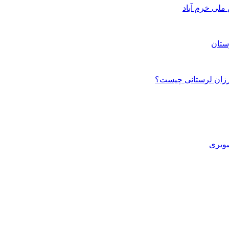
ستان
صویری