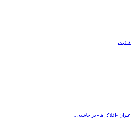
شفافیت
 عنوان «افلاکی‌ها» در حاشیه…