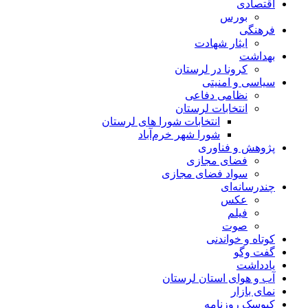
اقتصادی
بورس
فرهنگی
ایثار شهادت
بهداشت
کرونا در لرستان
سیاسی و امنیتی
نظامی دفاعی
انتخابات لرستان
انتخابات شورا های لرستان
شورا شهر خرم‌آباد
پژوهش و فناوری
فضای مجازی
سواد فضای مجازی
چندرسانه‌ای
عكس
فیلم
صوت
کوتاه و خواندنی
گفت وگو
یادداشت
آب و هوای استان لرستان
نمای بازار
کیوسک روزنامه