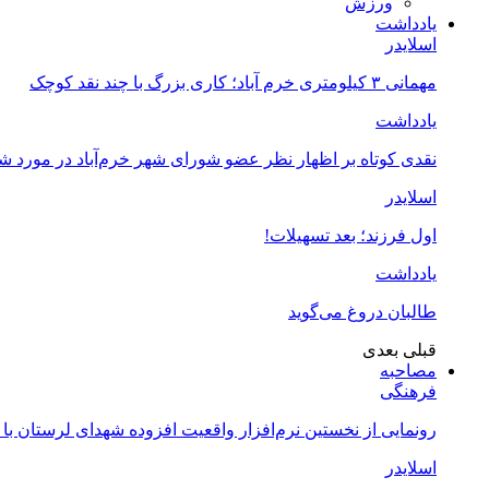
ورزش
یادداشت
اسلایدر
مهمانی ۳ کیلومتری خرم آباد؛ کاری بزرگ با چند نقد کوچک
یادداشت
نقدی کوتاه بر اظهار نظر عضو شورای شهر خرم‌آباد در مورد 
اسلایدر
اول فرزند؛ بعد تسهیلات!
یادداشت
طالبان دروغ می‌گوید
قبلی
بعدی
مصاحبه
فرهنگی
رونمایی از نخستین نرم‌افزار واقعیت افزوده شهدای لرستان با
اسلایدر