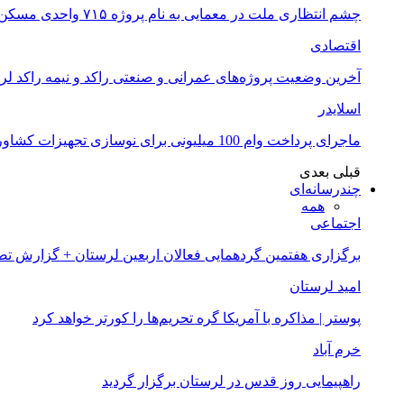
چشم انتظاری ملت در معمایی به نام پروژه ۷۱۵ واحدی مسکن ملی خرم آباد
اقتصادی
آخرین وضعیت پروژه‌های عمرانی و صنعتی راکد و نیمه راکد لر
اسلایدر
ماجرای پرداخت وام 100 میلیونی برای نوسازی تجهیزات کشاورزان لرستانی چیست؟
قبلی
بعدی
چندرسانه‌ای
همه
اجتماعی
برگزاری هفتمین گردهمایی فعالان اربعین لرستان + گزارش ت
امید لرستان
پوستر | مذاکره با آمریکا گره تحریم‌ها را کورتر خواهد کرد
خرم آباد
راهپیمایی روز قدس در لرستان برگزار گردید