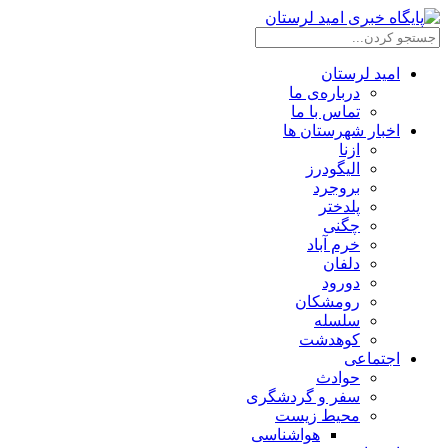
امید لرستان
درباره‌ی ما
تماس با ما
اخبار شهرستان ها
ازنا
الیگودرز
بروجرد
پلدختر
چگنی
خرم آباد
دلفان
دورود
رومشکان
سلسله
کوهدشت
اجتماعی
حوادث
سفر و گردشگری
محیط زیست
هواشناسی