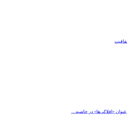
شفافیت
 عنوان «افلاکی‌ها» در حاشیه…