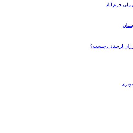
ستان
صویری