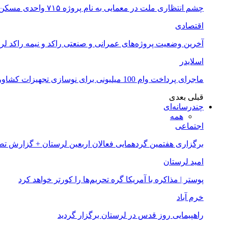
چشم انتظاری ملت در معمایی به نام پروژه ۷۱۵ واحدی مسکن ملی خرم آباد
اقتصادی
آخرین وضعیت پروژه‌های عمرانی و صنعتی راکد و نیمه راکد لر
اسلایدر
ماجرای پرداخت وام 100 میلیونی برای نوسازی تجهیزات کشاورزان لرستانی چیست؟
قبلی
بعدی
چندرسانه‌ای
همه
اجتماعی
برگزاری هفتمین گردهمایی فعالان اربعین لرستان + گزارش ت
امید لرستان
پوستر | مذاکره با آمریکا گره تحریم‌ها را کورتر خواهد کرد
خرم آباد
راهپیمایی روز قدس در لرستان برگزار گردید