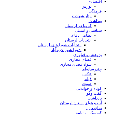
اقتصادی
بورس
فرهنگی
ایثار شهادت
بهداشت
کرونا در لرستان
سیاسی و امنیتی
نظامی دفاعی
انتخابات لرستان
انتخابات شورا های لرستان
شورا شهر خرم‌آباد
پژوهش و فناوری
فضای مجازی
سواد فضای مجازی
چندرسانه‌ای
عكس
فیلم
صوت
کوتاه و خواندنی
گفت وگو
یادداشت
آب و هوای استان لرستان
نمای بازار
کیوسک روزنامه