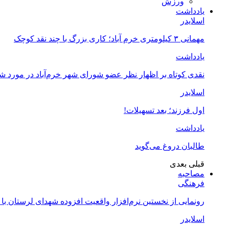
ورزش
یادداشت
اسلایدر
مهمانی ۳ کیلومتری خرم آباد؛ کاری بزرگ با چند نقد کوچک
یادداشت
نقدی کوتاه بر اظهار نظر عضو شورای شهر خرم‌آباد در مورد 
اسلایدر
اول فرزند؛ بعد تسهیلات!
یادداشت
طالبان دروغ می‌گوید
قبلی
بعدی
مصاحبه
فرهنگی
رونمایی از نخستین نرم‌افزار واقعیت افزوده شهدای لرستان با
اسلایدر