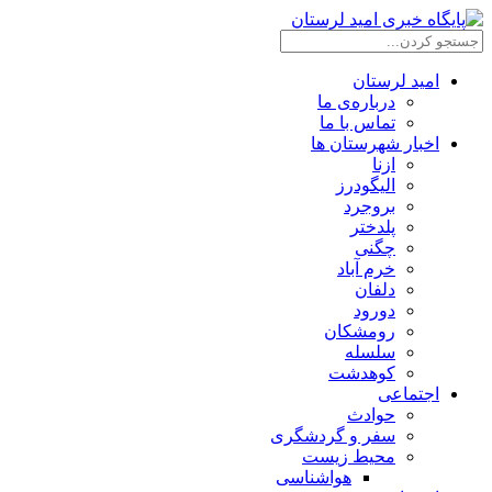
امید لرستان
درباره‌ی ما
تماس با ما
اخبار شهرستان ها
ازنا
الیگودرز
بروجرد
پلدختر
چگنی
خرم آباد
دلفان
دورود
رومشکان
سلسله
کوهدشت
اجتماعی
حوادث
سفر و گردشگری
محیط زیست
هواشناسی