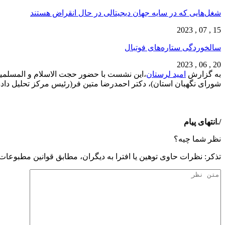
شغل‌‌هایی که در سایه جهان دیجیتالی در حال انقراض هستند
15 , 07 , 2023
سالخوردگی ستاره‌های فوتبال
20 , 06 , 2023
به گزارش
امید لرستان
،این نشست با حضور حجت الاسلام و المسلمین
شورای نگهبان استان)، دکتر احمدرضا متین فر(رئیس مرکز تحلیل داد
/.انتهای پیام
نظر شما چیه؟
تذكر: نظرات حاوی توهين يا افترا به ديگران، مطابق قوانين مطبوعا