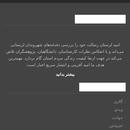
درباره امیدلرستان
امید لرستان رسالت خود را بررسی دغدغه‌های شهروندان لرستانی
می‌داند و با انعکاس نظرات کارشناسان، دانشگاهیان، پژوهشگران تلاش
می‌کند در جهت ارتقا کیفیت زندگی مردم استان گام بردارد. مهمترین
هدف ما امید آفرینی و انتشار سریع اخبار است.
بیشتر بدانید
فهرست راهبری
گالری
ویدئو
حوادث
اجتماعی