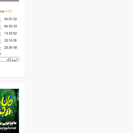
22
:
4
ماند
05:01:32
06:33:33
13:23:02
20:10:29
20:29:58
ا