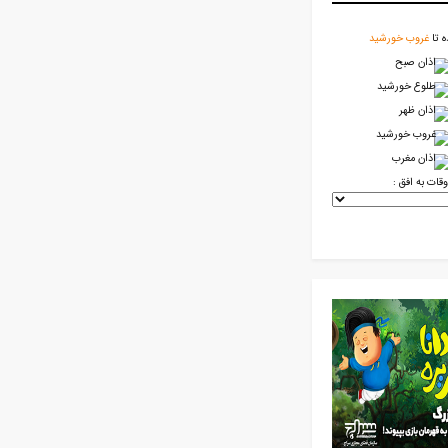
ه تا
غروب خورشید
اذان صبح
طلوع خورشید
اذان ظهر
غروب خورشید
اذان مغرب
وقات به افق :