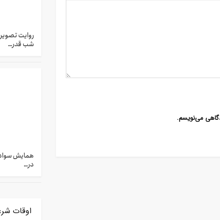
روایت تصویری
شب قدر…
دگاهی می‌نویسم.
همایش سواد 
در…
اوقات شر