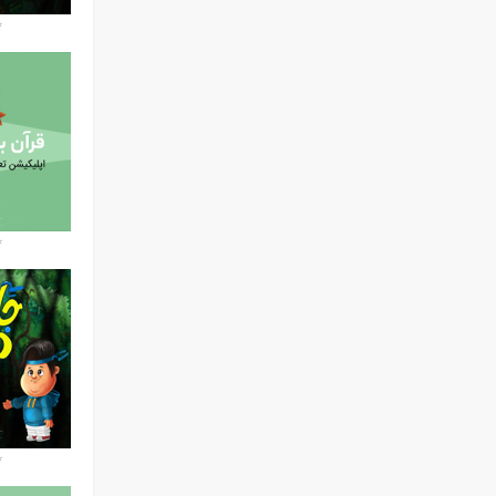
* 
* 
* 