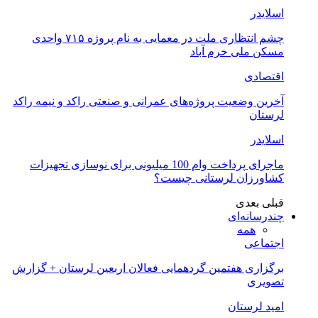
اسلایدر
چشم انتظاری ملت در معمایی به نام پروژه ۷۱۵ واحدی
مسکن ملی خرم آباد
اقتصادی
آخرین وضعیت پروژه‌های عمرانی و صنعتی راکد و نیمه راکد
لرستان
اسلایدر
ماجرای پرداخت وام 100 میلیونی برای نوسازی تجهیزات
کشاورزان لرستانی چیست؟
قبلی
بعدی
چندرسانه‌ای
همه
اجتماعی
برگزاری هفتمین گردهمایی فعالان اربعین لرستان + گزارش
تصویری
امید لرستان