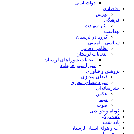
هواشناسی
اقتصادی
بورس
فرهنگی
ایثار شهادت
بهداشت
کرونا در لرستان
سیاسی و امنیتی
نظامی دفاعی
انتخابات لرستان
انتخابات شورا های لرستان
شورا شهر خرم‌آباد
پژوهش و فناوری
فضای مجازی
سواد فضای مجازی
چندرسانه‌ای
عكس
فیلم
صوت
کوتاه و خواندنی
گفت وگو
یادداشت
آب و هوای استان لرستان
نمای بازار