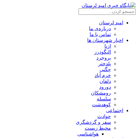
امید لرستان
درباره‌ی ما
تماس با ما
اخبار شهرستان ها
ازنا
الیگودرز
بروجرد
پلدختر
چگنی
خرم آباد
دلفان
دورود
رومشکان
سلسله
کوهدشت
اجتماعی
حوادث
سفر و گردشگری
محیط زیست
هواشناسی