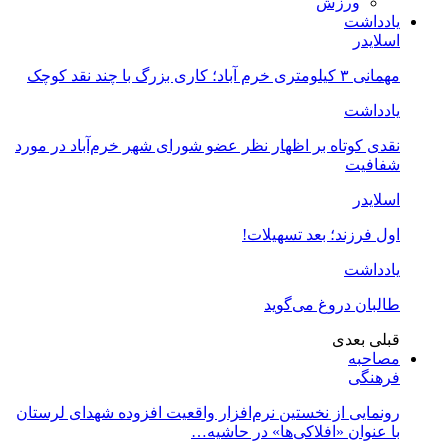
ورزش
یادداشت
اسلایدر
مهمانی ۳ کیلومتری خرم آباد؛ کاری بزرگ با چند نقد کوچک
یادداشت
نقدی کوتاه بر اظهار نظر عضو شورای شهر خرم‌آباد در مورد
شفافیت
اسلایدر
اول فرزند؛ بعد تسهیلات!
یادداشت
طالبان دروغ می‌گوید
قبلی
بعدی
مصاحبه
فرهنگی
رونمایی از نخستین نرم‌افزار واقعیت افزوده شهدای لرستان
با عنوان «افلاکی‌ها» در حاشیه…