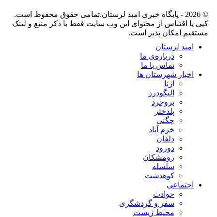
© 2026 - پایگاه خبری اميد لرستان.تمامی حقوق محفوظ است.
کپی یا اقتباس از محتوای این وب سایت فقط با ذکر منبع و لینک
مستقیم امکان پذیر است.
امید لرستان
درباره‌ی ما
تماس با ما
اخبار شهرستان ها
ازنا
الیگودرز
بروجرد
پلدختر
چگنی
خرم آباد
دلفان
دورود
رومشکان
سلسله
کوهدشت
اجتماعی
حوادث
سفر و گردشگری
محیط زیست