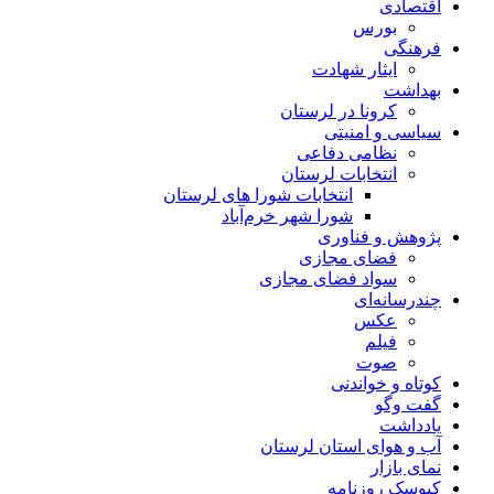
اقتصادی
بورس
فرهنگی
ایثار شهادت
بهداشت
کرونا در لرستان
سیاسی و امنیتی
نظامی دفاعی
انتخابات لرستان
انتخابات شورا های لرستان
شورا شهر خرم‌آباد
پژوهش و فناوری
فضای مجازی
سواد فضای مجازی
چندرسانه‌ای
عكس
فیلم
صوت
کوتاه و خواندنی
گفت وگو
یادداشت
آب و هوای استان لرستان
نمای بازار
کیوسک روزنامه