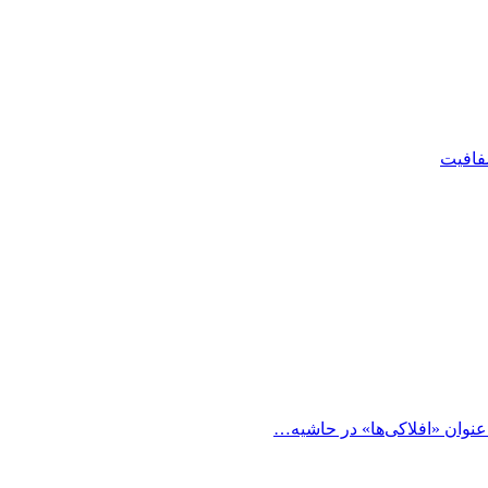
شفافیت
 عنوان «افلاکی‌ها» در حاشیه…