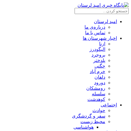
امید لرستان
درباره‌ی ما
تماس با ما
اخبار شهرستان ها
ازنا
الیگودرز
بروجرد
پلدختر
چگنی
خرم آباد
دلفان
دورود
رومشکان
سلسله
کوهدشت
اجتماعی
حوادث
سفر و گردشگری
محیط زیست
هواشناسی