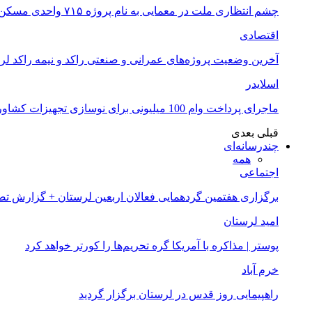
چشم انتظاری ملت در معمایی به نام پروژه ۷۱۵ واحدی مسکن ملی خرم آباد
اقتصادی
آخرین وضعیت پروژه‌های عمرانی و صنعتی راکد و نیمه راکد لر
اسلایدر
ماجرای پرداخت وام 100 میلیونی برای نوسازی تجهیزات کشاورزان لرستانی چیست؟
قبلی
بعدی
چندرسانه‌ای
همه
اجتماعی
برگزاری هفتمین گردهمایی فعالان اربعین لرستان + گزارش ت
امید لرستان
پوستر | مذاکره با آمریکا گره تحریم‌ها را کورتر خواهد کرد
خرم آباد
راهپیمایی روز قدس در لرستان برگزار گردید