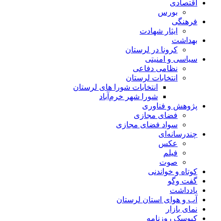
اقتصادی
بورس
فرهنگی
ایثار شهادت
بهداشت
کرونا در لرستان
سیاسی و امنیتی
نظامی دفاعی
انتخابات لرستان
انتخابات شورا های لرستان
شورا شهر خرم‌آباد
پژوهش و فناوری
فضای مجازی
سواد فضای مجازی
چندرسانه‌ای
عكس
فیلم
صوت
کوتاه و خواندنی
گفت وگو
یادداشت
آب و هوای استان لرستان
نمای بازار
کیوسک روزنامه