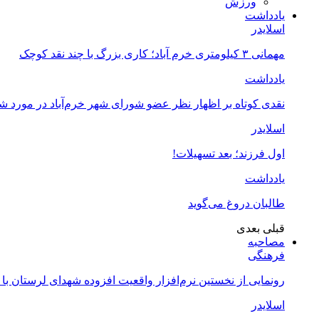
ورزش
یادداشت
اسلایدر
مهمانی ۳ کیلومتری خرم آباد؛ کاری بزرگ با چند نقد کوچک
یادداشت
نقدی کوتاه بر اظهار نظر عضو شورای شهر خرم‌آباد در مورد 
اسلایدر
اول فرزند؛ بعد تسهیلات!
یادداشت
طالبان دروغ می‌گوید
قبلی
بعدی
مصاحبه
فرهنگی
رونمایی از نخستین نرم‌افزار واقعیت افزوده شهدای لرستان با
اسلایدر