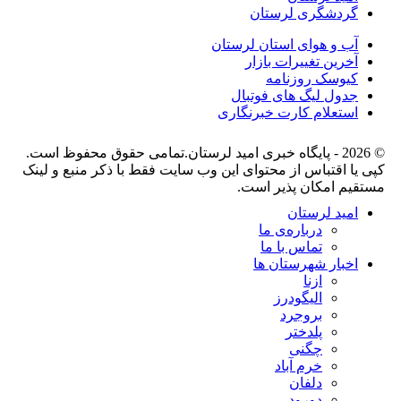
گردشگری لرستان
آب و هوای استان لرستان
آخرین تغییرات بازار
کیوسک روزنامه
جدول لیگ های فوتبال
استعلام کارت خبرنگاری
© 2026 - پایگاه خبری اميد لرستان.تمامی حقوق محفوظ است.
کپی یا اقتباس از محتوای این وب سایت فقط با ذکر منبع و لینک
مستقیم امکان پذیر است.
امید لرستان
درباره‌ی ما
تماس با ما
اخبار شهرستان ها
ازنا
الیگودرز
بروجرد
پلدختر
چگنی
خرم آباد
دلفان
دورود