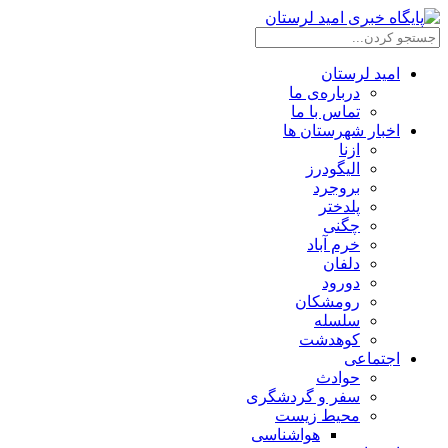
امید لرستان
درباره‌ی ما
تماس با ما
اخبار شهرستان ها
ازنا
الیگودرز
بروجرد
پلدختر
چگنی
خرم آباد
دلفان
دورود
رومشکان
سلسله
کوهدشت
اجتماعی
حوادث
سفر و گردشگری
محیط زیست
هواشناسی