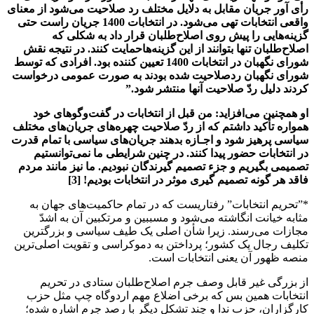
رأی آور جریان مقابل به دلایل مختلف رد صلاحیت می‌شود از معنای
واقعی انتخابات تهی می‌شود. در انتخابات 1400 جریان راست حتی
گزینه‌هایی را پیش روی اصلاح‌طلبان قرار داد به شکلی که
اصلاح‌طلبان تنها بتوانند از این گزینه‌هاحمایت کنند. در نتیجه نقش
شورای نگهبان در انتخابات 1400 تعیین کننده بود. افرادی که توسط
شورای نگهبان ردصلاحیت شده بودند به صورت عمومی درخواست
کردند دلیل ردّ صلاحیت آنها منتشر شود
.”
او همچنین می‌افزاید: من قبل از انتخابات در گفت‌وگوهای خود
همواره تأکید داشتم که از ردّ صلاحیت چهره‌های جریان‌های مختلف
سیاسی پرهیز شود و اجـازه بدهند جریان‌های سیاسی با تمام قدرت
در انتخابات حضور پیدا کنند. در چنین شرایطی ما نمی‌توانستیم
تصمیمی‌ بگیریم و جزء تصمیم گیرندگان نبودیم. ما نیز مانند مردم
فاقد هر گونه تصمیم گیری موثر در انتخابات بودیم
!
[3]
*”تحریم انتخابات” رفتاریست که در تمام حاکمیت‌های جهان به
مثابه خیانت انگاشته می‌شود و مسببین و مرتکبین آن به اشدّ
مجازات می‌رسند. زیرا شأن اصلی یک طیف سیاسی و بزرگترین
تکلیف رجال یک کشور؛ پرداختن به دموکراسی و تقویت اصلی‌ترین
منصه ظهور آن یعنی انتخابات است.
از بزرگی غیر قابل وصف جرم اصلاح‌طلبان ستادی در تحریم
انتخابات همین بس که برخی اضلاع مهم اردوگاه چپ مثل حزب
کارگزاران، حزب ندا و چند تشکل دیگر با رصد جرم اشاره شده؛