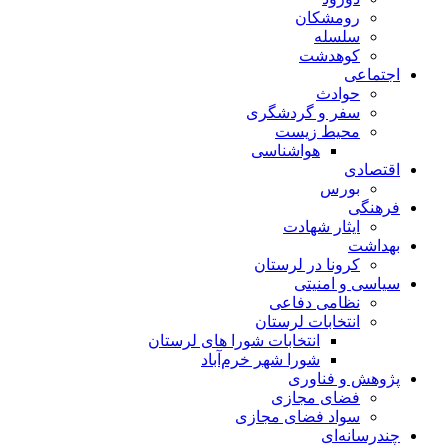
رومشکان
سلسله
کوهدشت
اجتماعی
حوادث
سفر و گردشگری
محیط زیست
هواشناسی
اقتصادی
بورس
فرهنگی
ایثار شهادت
بهداشت
کرونا در لرستان
سیاسی و امنیتی
نظامی دفاعی
انتخابات لرستان
انتخابات شورا های لرستان
شورا شهر خرم‌آباد
پژوهش و فناوری
فضای مجازی
سواد فضای مجازی
چندرسانه‌ای