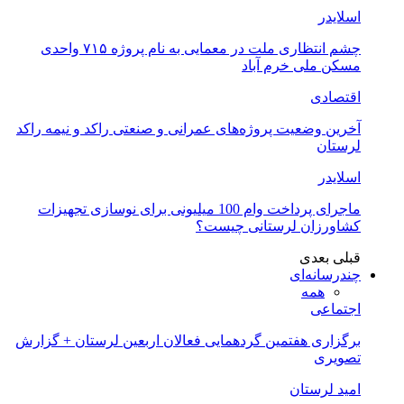
اسلایدر
چشم انتظاری ملت در معمایی به نام پروژه ۷۱۵ واحدی
مسکن ملی خرم آباد
اقتصادی
آخرین وضعیت پروژه‌های عمرانی و صنعتی راکد و نیمه راکد
لرستان
اسلایدر
ماجرای پرداخت وام 100 میلیونی برای نوسازی تجهیزات
کشاورزان لرستانی چیست؟
قبلی
بعدی
چندرسانه‌ای
همه
اجتماعی
برگزاری هفتمین گردهمایی فعالان اربعین لرستان + گزارش
تصویری
امید لرستان