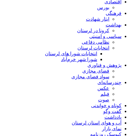
اقتصادی
بورس
فرهنگی
ایثار شهادت
بهداشت
کرونا در لرستان
سیاسی و امنیتی
نظامی دفاعی
انتخابات لرستان
انتخابات شورا های لرستان
شورا شهر خرم‌آباد
پژوهش و فناوری
فضای مجازی
سواد فضای مجازی
چندرسانه‌ای
عكس
فیلم
صوت
کوتاه و خواندنی
گفت وگو
یادداشت
آب و هوای استان لرستان
نمای بازار
کیوسک روزنامه