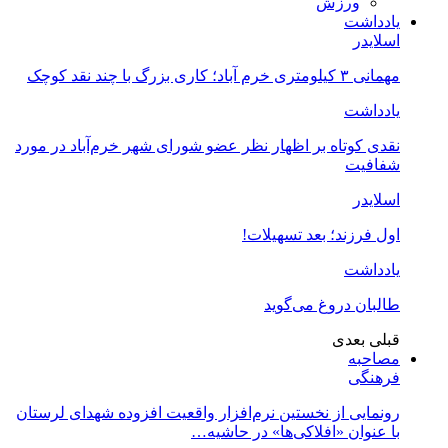
ورزش
یادداشت
اسلایدر
مهمانی ۳ کیلومتری خرم آباد؛ کاری بزرگ با چند نقد کوچک
یادداشت
نقدی کوتاه بر اظهار نظر عضو شورای شهر خرم‌آباد در مورد
شفافیت
اسلایدر
اول فرزند؛ بعد تسهیلات!
یادداشت
طالبان دروغ می‌گوید
قبلی
بعدی
مصاحبه
فرهنگی
رونمایی از نخستین نرم‌افزار واقعیت افزوده شهدای لرستان
با عنوان «افلاکی‌ها» در حاشیه…