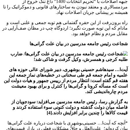
جبهه اصلاحات با “تحریم انتخابات 1400” داغ ننگ خروج از
مردمسالاری و معتقد نبودن به ساختارهای قانونی و دموکراتیک را تا
همیشه بر پیشانی جریان اصلاحات نهاد.
راه برون‌رفت از این حفره گفتمانی هم توبه جمعی و علنی است و
مادام که این توبه صورت نگیرد؛ اردوگاه چپ در مظان صف‌آرایی در
مقابل مردم و نظام خواهد بود.
شجاعت رئیس جامعه مدرسین در بیان علت گرانی‌ها
آیت‌ا… سیدهاشم حسینی بوشهری، دبیر شورای عالی حوزه های
علمیه و امام جمعه قم طی سخنانی در خطبه‌های نماز جمعه این
هفته قم گفته است: انتظار مردم از رییس جمهور و هیأت دولت این
است که مسأله کرونا و گرانی‌ها را کنترل و برای بهبود معیشت
مردم چاره‌اندیشی کند
.
به گزارش رسا، رئیس جامعه مدرسین می‌افزاید: سودجویان از
فاصله میان دولت گذشته و دولت کنونی سوء استفاده کردند و
قیمت کالاها را چندین برابر افزایش دادند
.
[4]
*آنچه که آیت‌ا… حسینی‌بوشهری با شجاعت درباره علت گرانی‌ها
بیان کرده‌اند؛ ‌ علت‌العلل و حاقّ مشکلات فعلی در بازار قیمت‌های