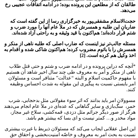
طالقان که از مطلعین این پرونده بوده؛ در ادامه اتفاقات عجیبی رخ
می‌دهد.
حجت‌الاسلام مشفقی‌پور به خبرگزاری رسا از این گفته است که
ضاربانِ این طلبه و همسرش که در ملأ عام آنها را مورد ضرب و
شتم قرار داده‌اند؛ هم‌اکنون با قید وثیقه و به راحتی آزاد شده‌اند.
مسئله جالب‌تر نیز اینست که ضارب اصلی که طلبه ناهی از منکر و
همسرش را با باتوم مضروب کرده؛ هم‌اکنون شاکی شده و اقدام به
اخذ وکیل هم کرده است. [2]
*آنچه که دراین پرونده و در ادامه ضرب و شتم و حتی قتل طلاب
ناهی از منکر و آمر به معروف طی چند سال اخیر شاهد آن هستیم
با مفهوم حاکمیت اسلام و البته “عدالت” متنافر است و مسئولان
امر بایستی نسبت به پیگیری این مقوله به شدت احساس وظیفه
کنند.
مسوولان امر باید بدانند که اثر سوء مقولاتی مثل بدحجابی، شرب
خمر، ‌ سگ‌بازی و سایر گناهانی که عده‌ای در ملأ عام انجام می‌دهند
هرگز از صور دیگر جرائم مثل دزدی، قمه‌کشی، سلاح غیر مجاز،
مواد مخدر و… کمتر نیست و ای بسا که بیشتر هم باشد.
این اصل عقلانی ایجاب می‌کند که مسئولان ذیربط با غیرت بیشتری
نسبت به بحث امر به معروف و خاصّه امنیت‌بخشی و احقاق حق