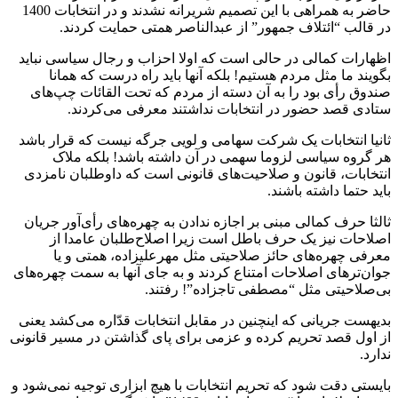
حاضر به همراهی با این تصمیم شریرانه نشدند و در انتخابات 1400
در قالب “ائتلاف جمهور” از عبدالناصر همتی حمایت کردند.
اظهارات کمالی در حالی است که اولا احزاب و رجال سیاسی نباید
بگویند ما مثل مردم هستیم! بلکه آنها باید راه درست که همانا
صندوق رأی بود را به آن دسته از مردم که تحت القائات چپ‌های
ستادی قصد حضور در انتخابات نداشتند معرفی می‌کردند.
ثانیا انتخابات یک شرکت سهامی و لویی جرگه نیست که قرار باشد
هر گروه سیاسی لزوما سهمی در آن داشته باشد! بلکه ملاک
انتخابات، قانون و صلاحیت‌های قانونی است که داوطلبان نامزدی
باید حتما داشته باشند.
ثالثا حرف کمالی مبنی بر اجازه ندادن به چهره‌های رأی‌آور جریان
اصلاحات نیز یک حرف باطل است زیرا اصلاح‌طلبان عامدا از
معرفی چهره‌های حائز صلاحیتی مثل مهرعلیزاده، همتی و یا
جوان‌ترهای اصلاحات امتناع کردند و به جای آنها به سمت چهره‌های
بی‌صلاحیتی مثل “مصطفی تاجزاده”! رفتند.
بدیهست جریانی که اینچنین در مقابل انتخابات قدّاره می‌کشد یعنی
از اول قصد تحریم کرده و عزمی برای پای گذاشتن در مسیر قانونی
ندارد.
بایستی دقت شود که تحریم انتخابات با هیچ ابزاری توجیه نمی‌شود و