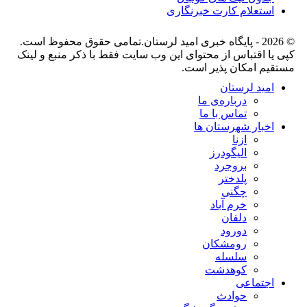
استعلام کارت خبرنگاری
© 2026 - پایگاه خبری اميد لرستان.تمامی حقوق محفوظ است.
کپی یا اقتباس از محتوای این وب سایت فقط با ذکر منبع و لینک
مستقیم امکان پذیر است.
امید لرستان
درباره‌ی ما
تماس با ما
اخبار شهرستان ها
ازنا
الیگودرز
بروجرد
پلدختر
چگنی
خرم آباد
دلفان
دورود
رومشکان
سلسله
کوهدشت
اجتماعی
حوادث