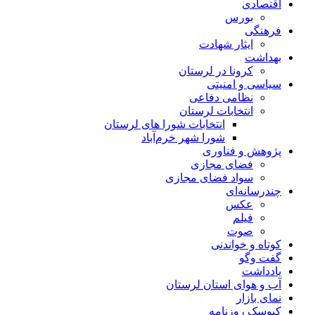
اقتصادی
بورس
فرهنگی
ایثار شهادت
بهداشت
کرونا در لرستان
سیاسی و امنیتی
نظامی دفاعی
انتخابات لرستان
انتخابات شورا های لرستان
شورا شهر خرم‌آباد
پژوهش و فناوری
فضای مجازی
سواد فضای مجازی
چندرسانه‌ای
عكس
فیلم
صوت
کوتاه و خواندنی
گفت وگو
یادداشت
آب و هوای استان لرستان
نمای بازار
کیوسک روزنامه