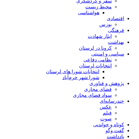
سفر و گردشگری
محیط زیست
هواشناسی
اقتصادی
بورس
فرهنگی
ایثار شهادت
بهداشت
کرونا در لرستان
سیاسی و امنیتی
نظامی دفاعی
انتخابات لرستان
انتخابات شورا های لرستان
شورا شهر خرم‌آباد
پژوهش و فناوری
فضای مجازی
سواد فضای مجازی
چندرسانه‌ای
عكس
فیلم
صوت
کوتاه و خواندنی
گفت وگو
یادداشت