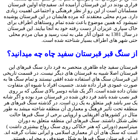
فراری بودند در این قبرستان آرامیده اند. سفیدچاه اولین قبرستان
مسلمانان است از این رو از نظر فرهنگی و اجتماعی اهمیت زیادی
دارد. مردم محلی معتقدند که مرده هایشان در این قبرستان پوشیده
نمیشود که همین موضوع باعث شده تمام روستاهای اطراف برای
خاک سپاری عزیزان از دست رفته خود به آنجا بیایند. این قبرستان
در سال 1381 به عنوان آثار ملی به ثبت رسید و میان مردم محلی
حتی شهر های اطراف بسیار شناخته شده است.
از سنگ قبر قبرستان سفید چاه چه میدانید؟
قبرستان سفید چاه ظاهری منحصر به فرد دارد سنگ قبرهای این
قبرستان اصلا شبیه به قبرستان های دیگر نیست. در قسمت تاریخی
این قبرستان سنگ های استفاده شده افقی نیستند و تمام سنگ ها به
صورت عمودی قرار داده شدند. جنسیت افراد با شیوه ای متفاوت
نشان داده شده است. اگر یک شانه دوسر بالای سنگی که بر روی
قبر نصب شده باشد فرد دفن شده در قبرستان مرد بوده و اگر شانه
یک سر باشد قبر متعلق به یک زن است. در گذشته سنگ قبرهای هر
منطقه تحت تأثیر فرهنگ و معماری آن منطقه شاخته میشد به طور
مثال در کشورهای آفریقایی و اروپایی برخی از سنگ قبرها حالت
نعلی شکل داشتند. سنگ قبرهای این منطقه متعلق به دوران
میتراسیم (دورانی که هنر حکاکی روی سنگ رواج بیشتری داشت )
است که سنگ های آن از معماری اسلامی و ایرانی نشأت گرفته اند.
در این قبرستان سنگ قبرها به شکل صندوقی و محرابی هستند.