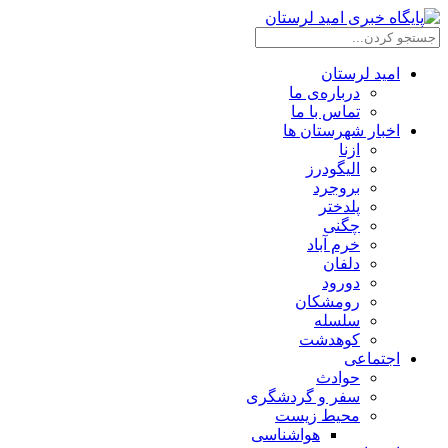
امید لرستان
درباره‌ی ما
تماس با ما
اخبار شهرستان ها
ازنا
الیگودرز
بروجرد
پلدختر
چگنی
خرم آباد
دلفان
دورود
رومشکان
سلسله
کوهدشت
اجتماعی
حوادث
سفر و گردشگری
محیط زیست
هواشناسی