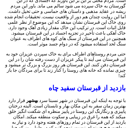
است. مردم محلی بر این بر این باورند که اجسادی که در این
گورستان به خاک سپرده می شود سالم می ماند. باور این مردم
ریشه در عقاید مذهبی و داستان های حماسی و حتی تخیل داشت.
اما این روایت چندان هم دور از واقعیت نیست. تحقیقات انجام شده
روی خاک این قبرستان نشان میدهد که این موضوع از نظر علمی
قابل اثبات است. در ترکیب این خاک مقدار زیادی آهک وجود دارد.
خاک آهکی باعث تأخیر در تجزیه اجساد در این قبرستان میشود.
همچنین در این قبرستان از سنگ های کوه های اطراف به عنوان
سنگ لحد استفاده میشود که در دوام جسد موثر است.
حتی مردم روستاهای اطراف برای به خاک سپردن عزیزان خود به
این قبرستان می آیند تا پیکر عزیزان از دست رفته شان را در این
قبرستان دفن کنند. این قبرستان هر روز بزرگ و بزرگ تر میشود و
چیزی نمانده که خانه های روستا را کنار زند تا برای مردگان جا باز
کند!
بازدید از قبرستان سفید چاه
با توجه به اینکه این قبرستان در شهر نسبتا سرد
بهشهر
قرار دارد
بهترین زمان سفر به این مکان بهار و تابستان است. البته درختان
پاییزی و رنگارنگ این روستا در پاییز منظره ای شگفت انگیز خلق
میکند که همه را غرق در زیبایی و سکوت منطقه میکند. امکان
بازدید از این قبرستان در تمام روزهای هفته وجود دارد و نیاز به
پرداخت هیچ هزینه ای نیست. توجه کنید که در طول روز که هوا