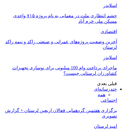
اسلایدر
چشم انتظاری ملت در معمایی به نام پروژه ۷۱۵ واحدی
مسکن ملی خرم آباد
اقتصادی
آخرین وضعیت پروژه‌های عمرانی و صنعتی راکد و نیمه راکد
لرستان
اسلایدر
ماجرای پرداخت وام 100 میلیونی برای نوسازی تجهیزات
کشاورزان لرستانی چیست؟
قبلی
بعدی
چندرسانه‌ای
همه
اجتماعی
برگزاری هفتمین گردهمایی فعالان اربعین لرستان + گزارش
تصویری
امید لرستان