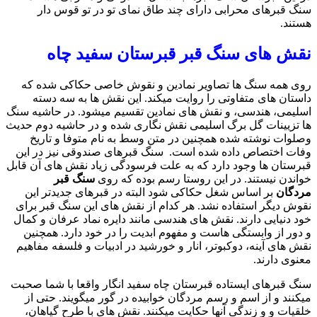
سنگ قبرهای محرابی دارای چند طاق نمای تو در تو قوس دار
هستند.
نقش های سنگ قبر قبرستان سفید چاه
روی همه سنگ ها تصاویر نمادین و نقوش خاصی حکاکی شده که
داستان های متفاوتی را روایت میکند. این نقش ها به سه دسته
اسلیمی، هندسی، و نقش های نمادین تقسیم میشود. در حاشیه سنگ
ها تزیینات گل برگ اسلیمی نقش نگاری شده و در حاشیه دوم حدیث
وصلوات نوشته شده همچنین در متن وسط به نام متوفا و تاریخ
وفات اختصاص داده شده است. سنگ قبرهای صندوقی نیز در این
قبرستان ها وجود دارد که به علت فرسودگی زیاد نقش های آن قابل
خواندن نیستند. در این روستا رسم بوده که روی
سنگ قبر
مردگان
بر اساس شغل حکاکی شود البته در قبرهای جدیدتر این
نقوش دیگر استفاده نشد. هر کدام از نقش های این سنگ قبر برای
خود دنیایی دارند. نقش های هندسی مانند دایره نماد عرفان و کمال
و دور از وابستگی هاست و مفهوم ابدیت را در خود دارد. همچنین
نقش های آینه، دوکبوتر، انار و خورشید در ادبیات و فلسفه مفاهیم
معنوی دارند.
سنگ قبرهای ایستاده قبرستان چاه سفید انگار واقعا با شما صحبت
میکنند و از اسم و رسم مردگان خوابیده در گور میگویند. حتی از
خلقیات و و زندگی آنها حکایت میکنند. نقش های با طرح گیاهان،