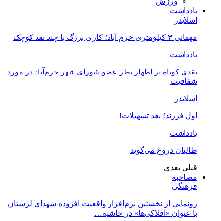
ورزش
یادداشت
اسلایدر
مهمانی ۳ کیلومتری خرم آباد؛ کاری بزرگ با چند نقد کوچک
یادداشت
نقدی کوتاه بر اظهار نظر عضو شورای شهر خرم‌آباد در مورد
شفافیت
اسلایدر
اول فرزند؛ بعد تسهیلات!
یادداشت
طالبان دروغ می‌گوید
قبلی
بعدی
مصاحبه
فرهنگی
رونمایی از نخستین نرم‌افزار واقعیت افزوده شهدای لرستان
با عنوان «افلاکی‌ها» در حاشیه…