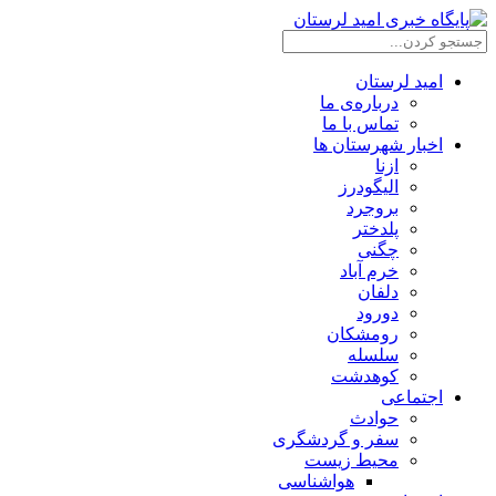
امید لرستان
درباره‌ی ما
تماس با ما
اخبار شهرستان ها
ازنا
الیگودرز
بروجرد
پلدختر
چگنی
خرم آباد
دلفان
دورود
رومشکان
سلسله
کوهدشت
اجتماعی
حوادث
سفر و گردشگری
محیط زیست
هواشناسی