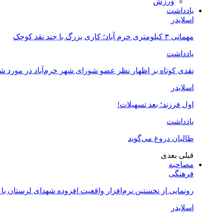
ورزش
یادداشت
اسلایدر
مهمانی ۳ کیلومتری خرم آباد؛ کاری بزرگ با چند نقد کوچک
یادداشت
نقدی کوتاه بر اظهار نظر عضو شورای شهر خرم‌آباد در مورد 
اسلایدر
اول فرزند؛ بعد تسهیلات!
یادداشت
طالبان دروغ می‌گوید
قبلی
بعدی
مصاحبه
فرهنگی
رونمایی از نخستین نرم‌افزار واقعیت افزوده شهدای لرستان با
اسلایدر