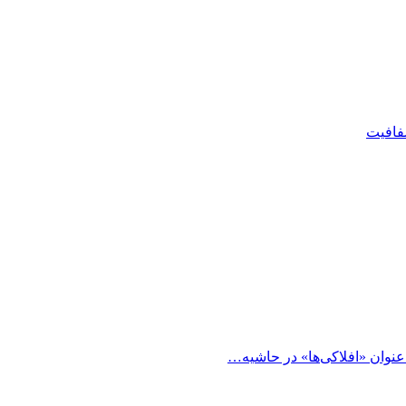
شفافیت
 عنوان «افلاکی‌ها» در حاشیه…