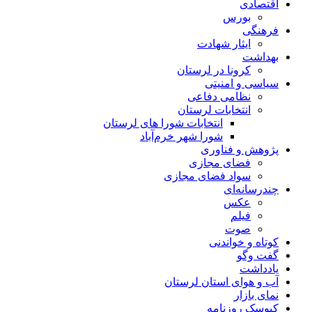
اقتصادی
بورس
فرهنگی
ایثار شهادت
بهداشت
کرونا در لرستان
سیاسی و امنیتی
نظامی دفاعی
انتخابات لرستان
انتخابات شورا های لرستان
شورا شهر خرم‌آباد
پژوهش و فناوری
فضای مجازی
سواد فضای مجازی
چندرسانه‌ای
عكس
فیلم
صوت
کوتاه و خواندنی
گفت وگو
یادداشت
آب و هوای استان لرستان
نمای بازار
کیوسک روزنامه