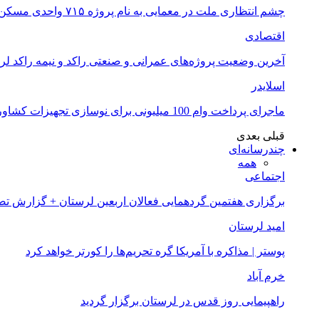
چشم انتظاری ملت در معمایی به نام پروژه ۷۱۵ واحدی مسکن ملی خرم آباد
اقتصادی
آخرین وضعیت پروژه‌های عمرانی و صنعتی راکد و نیمه راکد لر
اسلایدر
ماجرای پرداخت وام 100 میلیونی برای نوسازی تجهیزات کشاورزان لرستانی چیست؟
قبلی
بعدی
چندرسانه‌ای
همه
اجتماعی
برگزاری هفتمین گردهمایی فعالان اربعین لرستان + گزارش ت
امید لرستان
پوستر | مذاکره با آمریکا گره تحریم‌ها را کورتر خواهد کرد
خرم آباد
راهپیمایی روز قدس در لرستان برگزار گردید