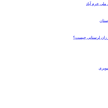
ستان
صویری