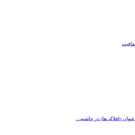
شفافیت
 عنوان «افلاکی‌ها» در حاشیه…