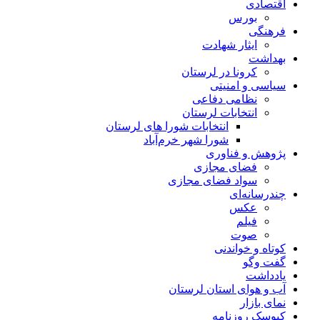
اقتصادی
بورس
فرهنگی
ایثار شهادت
بهداشت
کرونا در لرستان
سیاسی و امنیتی
نظامی دفاعی
انتخابات لرستان
انتخابات شورا های لرستان
شورا شهر خرم‌آباد
پژوهش و فناوری
فضای مجازی
سواد فضای مجازی
چندرسانه‌ای
عكس
فیلم
صوت
کوتاه و خواندنی
گفت وگو
یادداشت
آب و هوای استان لرستان
نمای بازار
کیوسک روزنامه