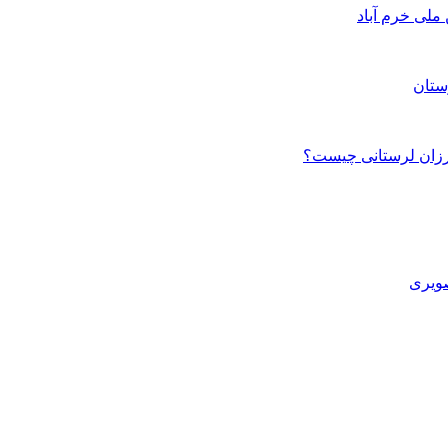
ستان
صویری