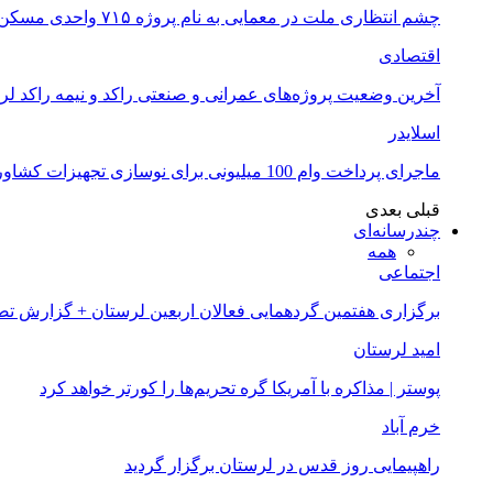
چشم انتظاری ملت در معمایی به نام پروژه ۷۱۵ واحدی مسکن ملی خرم آباد
اقتصادی
آخرین وضعیت پروژه‌های عمرانی و صنعتی راکد و نیمه راکد لر
اسلایدر
ماجرای پرداخت وام 100 میلیونی برای نوسازی تجهیزات کشاورزان لرستانی چیست؟
قبلی
بعدی
چندرسانه‌ای
همه
اجتماعی
برگزاری هفتمین گردهمایی فعالان اربعین لرستان + گزارش ت
امید لرستان
پوستر | مذاکره با آمریکا گره تحریم‌ها را کورتر خواهد کرد
خرم آباد
راهپیمایی روز قدس در لرستان برگزار گردید