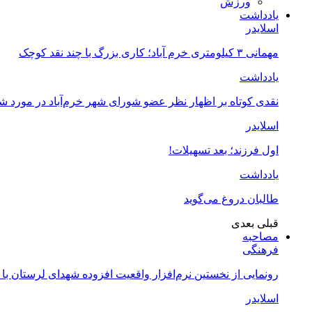
ورزش
یادداشت
اسلایدر
مهمانی ۳ کیلومتری خرم آباد؛ کاری بزرگ با چند نقد کوچک
یادداشت
نقدی کوتاه بر اظهار نظر عضو شورای شهر خرم‌آباد در مورد 
اسلایدر
اول فرزند؛ بعد تسهیلات!
یادداشت
طالبان دروغ می‌گوید
قبلی
بعدی
مصاحبه
فرهنگی
رونمایی از نخستین نرم‌افزار واقعیت افزوده شهدای لرستان با
اسلایدر