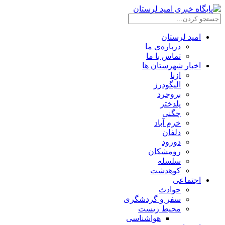
امید لرستان
درباره‌ی ما
تماس با ما
اخبار شهرستان ها
ازنا
الیگودرز
بروجرد
پلدختر
چگنی
خرم آباد
دلفان
دورود
رومشکان
سلسله
کوهدشت
اجتماعی
حوادث
سفر و گردشگری
محیط زیست
هواشناسی