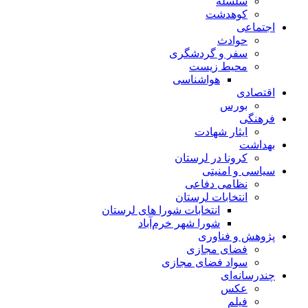
سلسله
کوهدشت
اجتماعی
حوادث
سفر و گردشگری
محیط زیست
هواشناسی
اقتصادی
بورس
فرهنگی
ایثار شهادت
بهداشت
کرونا در لرستان
سیاسی و امنیتی
نظامی دفاعی
انتخابات لرستان
انتخابات شورا های لرستان
شورا شهر خرم‌آباد
پژوهش و فناوری
فضای مجازی
سواد فضای مجازی
چندرسانه‌ای
عكس
فیلم