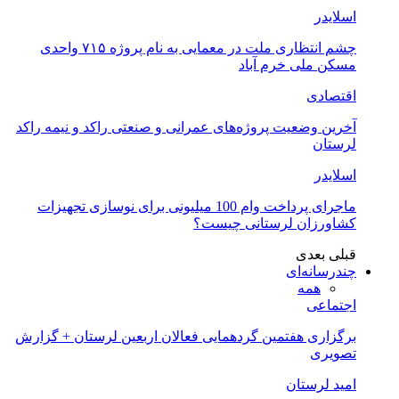
اسلایدر
چشم انتظاری ملت در معمایی به نام پروژه ۷۱۵ واحدی
مسکن ملی خرم آباد
اقتصادی
آخرین وضعیت پروژه‌های عمرانی و صنعتی راکد و نیمه راکد
لرستان
اسلایدر
ماجرای پرداخت وام 100 میلیونی برای نوسازی تجهیزات
کشاورزان لرستانی چیست؟
قبلی
بعدی
چندرسانه‌ای
همه
اجتماعی
برگزاری هفتمین گردهمایی فعالان اربعین لرستان + گزارش
تصویری
امید لرستان