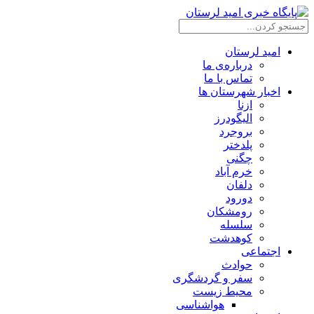
امید لرستان
درباره‌ی ما
تماس با ما
اخبار شهرستان ها
ازنا
الیگودرز
بروجرد
پلدختر
چگنی
خرم آباد
دلفان
دورود
رومشکان
سلسله
کوهدشت
اجتماعی
حوادث
سفر و گردشگری
محیط زیست
هواشناسی