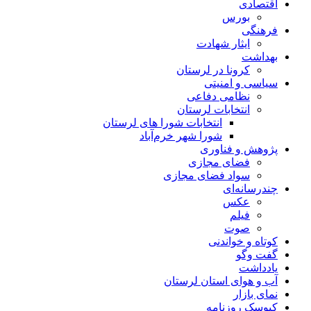
اقتصادی
بورس
فرهنگی
ایثار شهادت
بهداشت
کرونا در لرستان
سیاسی و امنیتی
نظامی دفاعی
انتخابات لرستان
انتخابات شورا های لرستان
شورا شهر خرم‌آباد
پژوهش و فناوری
فضای مجازی
سواد فضای مجازی
چندرسانه‌ای
عكس
فیلم
صوت
کوتاه و خواندنی
گفت وگو
یادداشت
آب و هوای استان لرستان
نمای بازار
کیوسک روزنامه