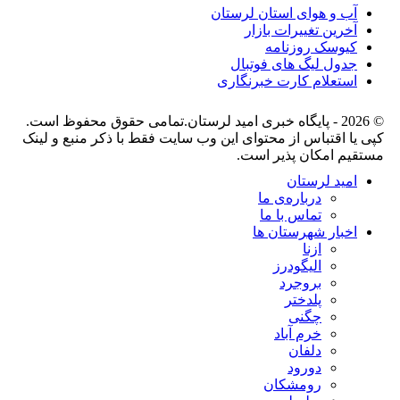
آب و هوای استان لرستان
آخرین تغییرات بازار
کیوسک روزنامه
جدول لیگ های فوتبال
استعلام کارت خبرنگاری
© 2026 - پایگاه خبری اميد لرستان.تمامی حقوق محفوظ است.
کپی یا اقتباس از محتوای این وب سایت فقط با ذکر منبع و لینک
مستقیم امکان پذیر است.
امید لرستان
درباره‌ی ما
تماس با ما
اخبار شهرستان ها
ازنا
الیگودرز
بروجرد
پلدختر
چگنی
خرم آباد
دلفان
دورود
رومشکان