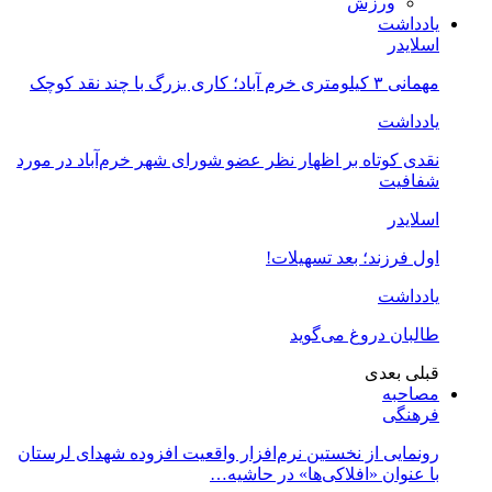
ورزش
یادداشت
اسلایدر
مهمانی ۳ کیلومتری خرم آباد؛ کاری بزرگ با چند نقد کوچک
یادداشت
نقدی کوتاه بر اظهار نظر عضو شورای شهر خرم‌آباد در مورد
شفافیت
اسلایدر
اول فرزند؛ بعد تسهیلات!
یادداشت
طالبان دروغ می‌گوید
قبلی
بعدی
مصاحبه
فرهنگی
رونمایی از نخستین نرم‌افزار واقعیت افزوده شهدای لرستان
با عنوان «افلاکی‌ها» در حاشیه…