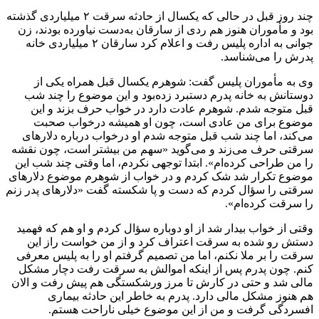
چند روز قبل در حالی که یکسال از حادثه سرقت ۲ میلیاردی گذشته
بود و مأموران هنوز هم ردی از سارقان به‌دست نیاورده بودند، زن
جوانی به اداره پلیس رفت و اعلام کرد سارقان ۲ میلیاردی خانه
پدرش را می‌شناسد.
وی به مأموران پلیس گفت: شوهرم یکسال قبل همراه یکی از
دوستانش به خانه پدرم دستبرد زده‌بود و این موضوع را چند شب
قبل متوجه شدم. شوهرم عادت دارد در خواب حرف بزند و این
موضوع برای من عادی است، چون او همیشه درخواب صحبت
می‌کند، اما چند شب قبل متوجه شدم او درخواب درباره دلارهای
سرقتی حرف می‌زند و می‌گوید «سهم من بیشتر است، چون نقشه
را من طراحی کرده‌ام». ابتدا توجهی نکردم، اما وقتی چند شب این
موضوع تکرار شد شک کردم و در خواب از شوهرم موضوع دلارهای
سرقتی را سؤال کردم که دست و پا شکسته گفت «دلارهای پدر زنم
را سرقت کرده‌ام».
وقتی از خواب بیدار شد از او دوباره سؤال کردم و او هم که فهمید
دستش رو شده به سرقت اعتراف کرد و از من خواست راز این
سرقت را بر ملا نکنم، اما من تصمیم گرفتم او را به پلیس معرفی
کنم. چون پدرم پس از اینکه اموالش به سرقت رفت دچار مشکل
مالی شد و حتی در کارش تا مرز ورشکستگی هم پیش رفت و الان
هم هنوز مشکل مالی دارد. پدرم به خاطر این حادثه بیماری
افسردگی گرفت و من از این موضوع خیلی ناراحت هستم.