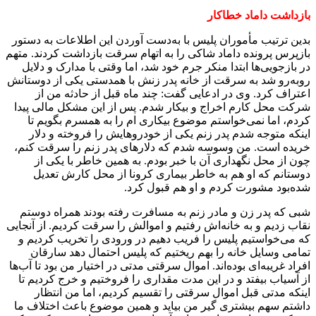
بازداشت داماد خطاکار
بدین ترتیب مأموران پلیس با به‌دست آوردن این اطلاعات به دستور
بازپرس پرونده داماد شاکی را به اتهام سرقت بازداشت کردند. متهم
در بازجویی‌ها ابتدا منکر جرم خود شد، اما وقتی با مدارک و دلایل
روبه‌رو شد به سرقت از خانه پدر زنش با همدستی یکی از دوستانش
اعتراف کرد. وی در ادعایی گفت: چند ماه قبل از حادثه من از
شرکت محل کارم اخراج و بیکار شدم. پس از این مشکل مالی پیدا
کردم، اما نمی‌خواستم موضوع بیکاری ام را به همسرم بگویم تا
اینکه متوجه شدم پدر زنم یکی از خودروهایش را فروخته و دلار
خریده است. من وسوسه شدم که دلارهای پدر زنم را سرقت کنم،
چون از محل نگهداری آن با خبر بودم. به همین خاطر با یکی از
دوستانم که او هم به خاطر بیماری کرونا از محل کارش تعدیل
شده‌بود مشورت کردم و او هم قبول کرد.
شبی که پدر زن و مادر زنم به مسافرت رفته بودند همراه دوستم
نقاب زدیم و به خانه‌اش رفتیم و اموالش را سرقت کردیم. از آنجایی
که می‌خواستیم پلیس را فریب دهیم در ورودی را تخریب کردیم و
تمامی وسایل خانه را بهم ریختیم که پلیس احتمال دهد سارقان
افراد غریبه‌ای بوده‌اند. اموال سرقتی مدتی در اختیار من بود تا آب‌ها
از آسیاب بیفتد و در این مدت مقداری را فروختیم و خرج کردیم تا
اینکه مدتی قبل اموال سرقتی را تقسیم کردیم، اما من انتظار
داشتم سهم بیشتری گیر من بیاید و همین موضوع باعث اختلاف ما