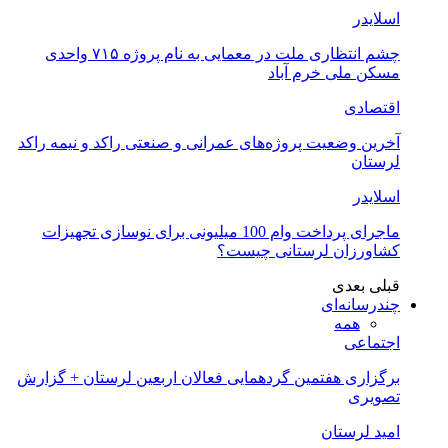
اسلایدر
چشم انتظاری ملت در معمایی به نام پروژه ۷۱۵ واحدی
مسکن ملی خرم آباد
اقتصادی
آخرین وضعیت پروژه‌های عمرانی و صنعتی راکد و نیمه راکد
لرستان
اسلایدر
ماجرای پرداخت وام 100 میلیونی برای نوسازی تجهیزات
کشاورزان لرستانی چیست؟
قبلی
بعدی
چندرسانه‌ای
همه
اجتماعی
برگزاری هفتمین گردهمایی فعالان اربعین لرستان + گزارش
تصویری
امید لرستان