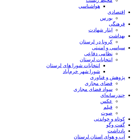
محیط زیست
هواشناسی
اقتصادی
بورس
فرهنگی
ایثار شهادت
بهداشت
کرونا در لرستان
سیاسی و امنیتی
نظامی دفاعی
انتخابات لرستان
انتخابات شورا های لرستان
شورا شهر خرم‌آباد
پژوهش و فناوری
فضای مجازی
سواد فضای مجازی
چندرسانه‌ای
عكس
فیلم
صوت
کوتاه و خواندنی
گفت وگو
یادداشت
آب و هوای استان لرستان