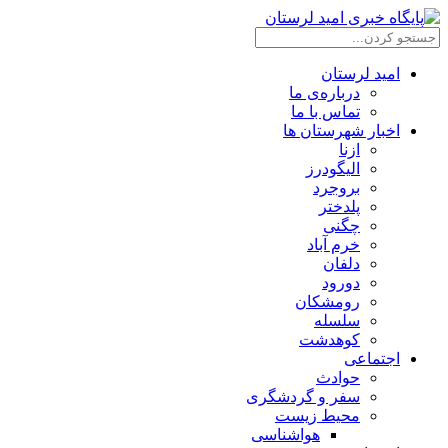
امید لرستان
درباره‌ی ما
تماس با ما
اخبار شهرستان ها
ازنا
الیگودرز
بروجرد
پلدختر
چگنی
خرم آباد
دلفان
دورود
رومشکان
سلسله
کوهدشت
اجتماعی
حوادث
سفر و گردشگری
محیط زیست
هواشناسی