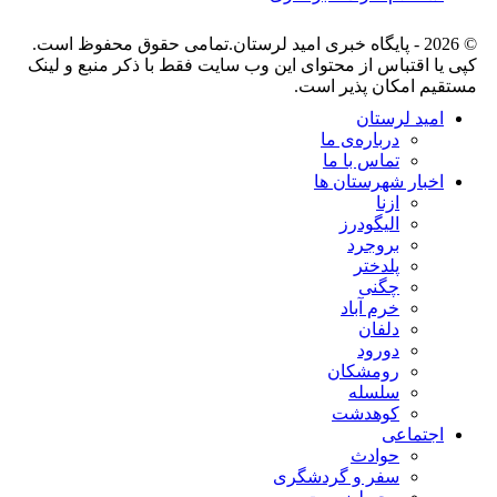
© 2026 - پایگاه خبری اميد لرستان.تمامی حقوق محفوظ است.
کپی یا اقتباس از محتوای این وب سایت فقط با ذکر منبع و لینک
مستقیم امکان پذیر است.
امید لرستان
درباره‌ی ما
تماس با ما
اخبار شهرستان ها
ازنا
الیگودرز
بروجرد
پلدختر
چگنی
خرم آباد
دلفان
دورود
رومشکان
سلسله
کوهدشت
اجتماعی
حوادث
سفر و گردشگری