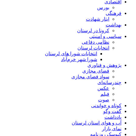
اقتصادی
بورس
فرهنگی
ایثار شهادت
بهداشت
کرونا در لرستان
سیاسی و امنیتی
نظامی دفاعی
انتخابات لرستان
انتخابات شورا های لرستان
شورا شهر خرم‌آباد
پژوهش و فناوری
فضای مجازی
سواد فضای مجازی
چندرسانه‌ای
عكس
فیلم
صوت
کوتاه و خواندنی
گفت وگو
یادداشت
آب و هوای استان لرستان
نمای بازار
کیوسک روزنامه