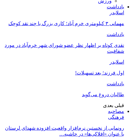
ورزش
یادداشت
اسلایدر
مهمانی ۳ کیلومتری خرم آباد؛ کاری بزرگ با چند نقد کوچک
یادداشت
نقدی کوتاه بر اظهار نظر عضو شورای شهر خرم‌آباد در مورد
شفافیت
اسلایدر
اول فرزند؛ بعد تسهیلات!
یادداشت
طالبان دروغ می‌گوید
قبلی
بعدی
مصاحبه
فرهنگی
رونمایی از نخستین نرم‌افزار واقعیت افزوده شهدای لرستان
با عنوان «افلاکی‌ها» در حاشیه…