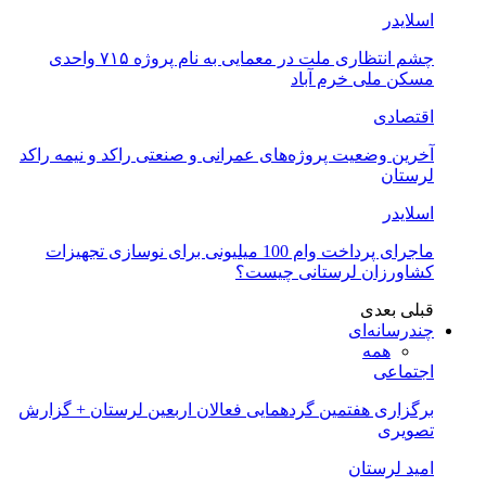
اسلایدر
چشم انتظاری ملت در معمایی به نام پروژه ۷۱۵ واحدی
مسکن ملی خرم آباد
اقتصادی
آخرین وضعیت پروژه‌های عمرانی و صنعتی راکد و نیمه راکد
لرستان
اسلایدر
ماجرای پرداخت وام 100 میلیونی برای نوسازی تجهیزات
کشاورزان لرستانی چیست؟
قبلی
بعدی
چندرسانه‌ای
همه
اجتماعی
برگزاری هفتمین گردهمایی فعالان اربعین لرستان + گزارش
تصویری
امید لرستان