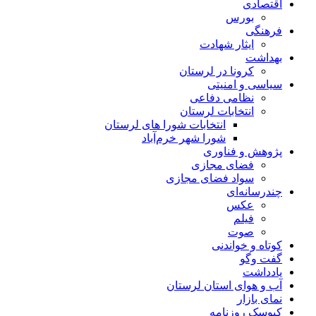
اقتصادی
بورس
فرهنگی
ایثار شهادت
بهداشت
کرونا در لرستان
سیاسی و امنیتی
نظامی دفاعی
انتخابات لرستان
انتخابات شورا های لرستان
شورا شهر خرم‌آباد
پژوهش و فناوری
فضای مجازی
سواد فضای مجازی
چندرسانه‌ای
عكس
فیلم
صوت
کوتاه و خواندنی
گفت وگو
یادداشت
آب و هوای استان لرستان
نمای بازار
کیوسک روزنامه