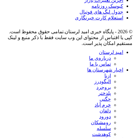
آخرین تغییرات بازار
کیوسک روزنامه
جدول لیگ های فوتبال
استعلام کارت خبرنگاری
© 2026 - پایگاه خبری اميد لرستان.تمامی حقوق محفوظ است.
کپی یا اقتباس از محتوای این وب سایت فقط با ذکر منبع و لینک
مستقیم امکان پذیر است.
امید لرستان
درباره‌ی ما
تماس با ما
اخبار شهرستان ها
ازنا
الیگودرز
بروجرد
پلدختر
چگنی
خرم آباد
دلفان
دورود
رومشکان
سلسله
کوهدشت