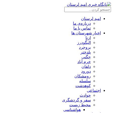
امید لرستان
درباره‌ی ما
تماس با ما
اخبار شهرستان ها
ازنا
الیگودرز
بروجرد
پلدختر
چگنی
خرم آباد
دلفان
دورود
رومشکان
سلسله
کوهدشت
اجتماعی
حوادث
سفر و گردشگری
محیط زیست
هواشناسی