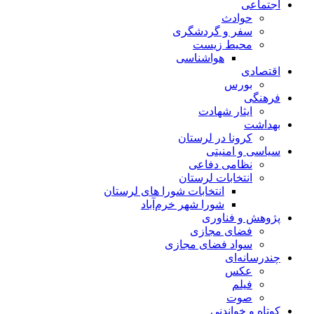
اجتماعی
حوادث
سفر و گردشگری
محیط زیست
هواشناسی
اقتصادی
بورس
فرهنگی
ایثار شهادت
بهداشت
کرونا در لرستان
سیاسی و امنیتی
نظامی دفاعی
انتخابات لرستان
انتخابات شورا های لرستان
شورا شهر خرم‌آباد
پژوهش و فناوری
فضای مجازی
سواد فضای مجازی
چندرسانه‌ای
عكس
فیلم
صوت
کوتاه و خواندنی