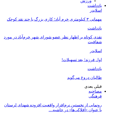
ورزش
یادداشت
اسلایدر
مهمانی ۳ کیلومتری خرم آباد؛ کاری بزرگ با چند نقد کوچک
یادداشت
نقدی کوتاه بر اظهار نظر عضو شورای شهر خرم‌آباد در مورد
شفافیت
اسلایدر
اول فرزند؛ بعد تسهیلات!
یادداشت
طالبان دروغ می‌گوید
قبلی
بعدی
مصاحبه
فرهنگی
رونمایی از نخستین نرم‌افزار واقعیت افزوده شهدای لرستان
با عنوان «افلاکی‌ها» در حاشیه…