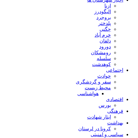
ازنا
الیگودرز
بروجرد
پلدختر
چگنی
خرم آباد
دلفان
دورود
رومشکان
سلسله
کوهدشت
اجتماعی
حوادث
سفر و گردشگری
محیط زیست
هواشناسی
اقتصادی
بورس
فرهنگی
ایثار شهادت
بهداشت
کرونا در لرستان
سیاسی و امنیتی