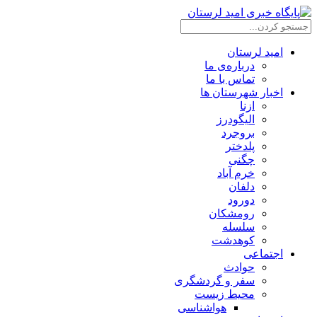
امید لرستان
درباره‌ی ما
تماس با ما
اخبار شهرستان ها
ازنا
الیگودرز
بروجرد
پلدختر
چگنی
خرم آباد
دلفان
دورود
رومشکان
سلسله
کوهدشت
اجتماعی
حوادث
سفر و گردشگری
محیط زیست
هواشناسی