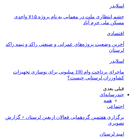
اسلایدر
چشم انتظاری ملت در معمایی به نام پروژه ۷۱۵ واحدی
مسکن ملی خرم آباد
اقتصادی
آخرین وضعیت پروژه‌های عمرانی و صنعتی راکد و نیمه راکد
لرستان
اسلایدر
ماجرای پرداخت وام 100 میلیونی برای نوسازی تجهیزات
کشاورزان لرستانی چیست؟
قبلی
بعدی
چندرسانه‌ای
همه
اجتماعی
برگزاری هفتمین گردهمایی فعالان اربعین لرستان + گزارش
تصویری
امید لرستان