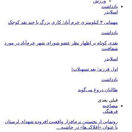
ورزش
یادداشت
اسلایدر
مهمانی ۳ کیلومتری خرم آباد؛ کاری بزرگ با چند نقد کوچک
یادداشت
نقدی کوتاه بر اظهار نظر عضو شورای شهر خرم‌آباد در مورد
شفافیت
اسلایدر
اول فرزند؛ بعد تسهیلات!
یادداشت
طالبان دروغ می‌گوید
قبلی
بعدی
مصاحبه
فرهنگی
رونمایی از نخستین نرم‌افزار واقعیت افزوده شهدای لرستان
با عنوان «افلاکی‌ها» در حاشیه…