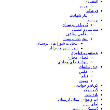
اقتصادی
بورس
فرهنگی
ایثار شهادت
بهداشت
کرونا در لرستان
سیاسی و امنیتی
نظامی دفاعی
انتخابات لرستان
انتخابات شورا های لرستان
شورا شهر خرم‌آباد
پژوهش و فناوری
فضای مجازی
سواد فضای مجازی
چندرسانه‌ای
عكس
فیلم
صوت
کوتاه و خواندنی
گفت وگو
یادداشت
آب و هوای استان لرستان
نمای بازار
کیوسک روزنامه