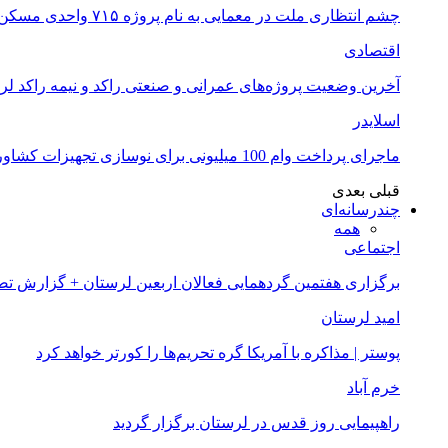
چشم انتظاری ملت در معمایی به نام پروژه ۷۱۵ واحدی مسکن ملی خرم آباد
اقتصادی
آخرین وضعیت پروژه‌های عمرانی و صنعتی راکد و نیمه راکد لر
اسلایدر
ماجرای پرداخت وام 100 میلیونی برای نوسازی تجهیزات کشاورزان لرستانی چیست؟
قبلی
بعدی
چندرسانه‌ای
همه
اجتماعی
برگزاری هفتمین گردهمایی فعالان اربعین لرستان + گزارش ت
امید لرستان
پوستر | مذاکره با آمریکا گره تحریم‌ها را کورتر خواهد کرد
خرم آباد
راهپیمایی روز قدس در لرستان برگزار گردید