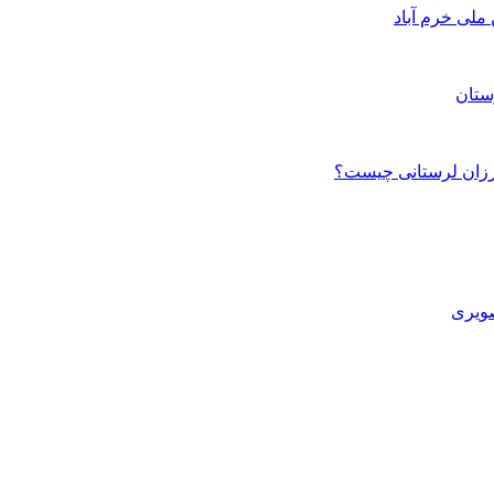
ستان
صویری