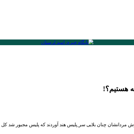
ه هستیم؟!
یتر نوشت: ‏این شیر زنان ‎کشمیر ی دوشا دوش مردانشان چنان بلایی سر ِپلیس هند آوردند که