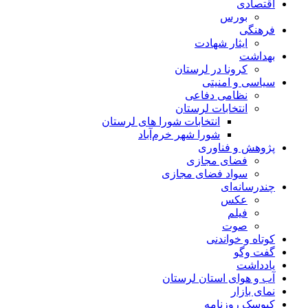
اقتصادی
بورس
فرهنگی
ایثار شهادت
بهداشت
کرونا در لرستان
سیاسی و امنیتی
نظامی دفاعی
انتخابات لرستان
انتخابات شورا های لرستان
شورا شهر خرم‌آباد
پژوهش و فناوری
فضای مجازی
سواد فضای مجازی
چندرسانه‌ای
عكس
فیلم
صوت
کوتاه و خواندنی
گفت وگو
یادداشت
آب و هوای استان لرستان
نمای بازار
کیوسک روزنامه