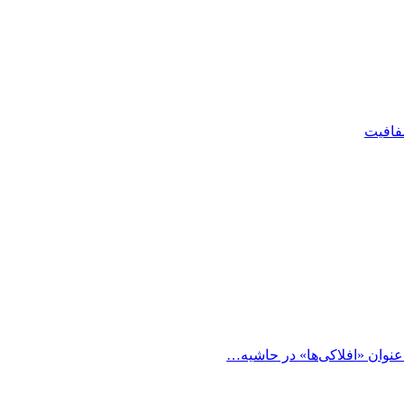
شفافیت
 عنوان «افلاکی‌ها» در حاشیه…