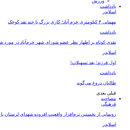
ورزش
یادداشت
اسلایدر
مهمانی ۳ کیلومتری خرم آباد؛ کاری بزرگ با چند نقد کوچک
یادداشت
نقدی کوتاه بر اظهار نظر عضو شورای شهر خرم‌آباد در مورد 
اسلایدر
اول فرزند؛ بعد تسهیلات!
یادداشت
طالبان دروغ می‌گوید
قبلی
بعدی
مصاحبه
فرهنگی
رونمایی از نخستین نرم‌افزار واقعیت افزوده شهدای لرستان با
اسلایدر