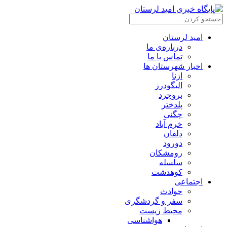
امید لرستان
درباره‌ی ما
تماس با ما
اخبار شهرستان ها
ازنا
الیگودرز
بروجرد
پلدختر
چگنی
خرم آباد
دلفان
دورود
رومشکان
سلسله
کوهدشت
اجتماعی
حوادث
سفر و گردشگری
محیط زیست
هواشناسی