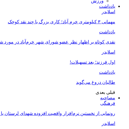
ورزش
یادداشت
اسلایدر
مهمانی ۳ کیلومتری خرم آباد؛ کاری بزرگ با چند نقد کوچک
یادداشت
نقدی کوتاه بر اظهار نظر عضو شورای شهر خرم‌آباد در مورد 
اسلایدر
اول فرزند؛ بعد تسهیلات!
یادداشت
طالبان دروغ می‌گوید
قبلی
بعدی
مصاحبه
فرهنگی
رونمایی از نخستین نرم‌افزار واقعیت افزوده شهدای لرستان با
اسلایدر