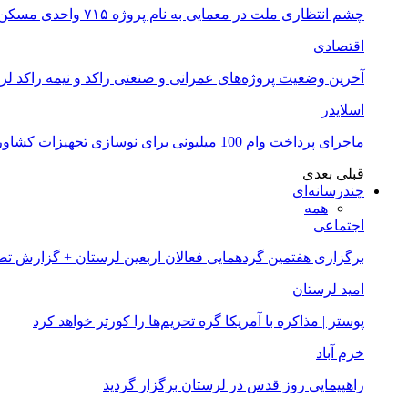
چشم انتظاری ملت در معمایی به نام پروژه ۷۱۵ واحدی مسکن ملی خرم آباد
اقتصادی
آخرین وضعیت پروژه‌های عمرانی و صنعتی راکد و نیمه راکد لر
اسلایدر
ماجرای پرداخت وام 100 میلیونی برای نوسازی تجهیزات کشاورزان لرستانی چیست؟
قبلی
بعدی
چندرسانه‌ای
همه
اجتماعی
برگزاری هفتمین گردهمایی فعالان اربعین لرستان + گزارش ت
امید لرستان
پوستر | مذاکره با آمریکا گره تحریم‌ها را کورتر خواهد کرد
خرم آباد
راهپیمایی روز قدس در لرستان برگزار گردید