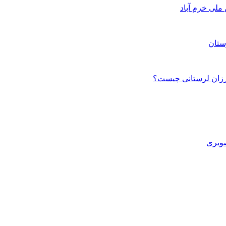
ستان
صویری