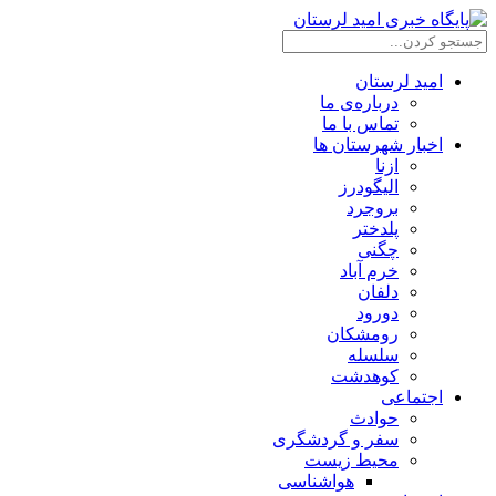
امید لرستان
درباره‌ی ما
تماس با ما
اخبار شهرستان ها
ازنا
الیگودرز
بروجرد
پلدختر
چگنی
خرم آباد
دلفان
دورود
رومشکان
سلسله
کوهدشت
اجتماعی
حوادث
سفر و گردشگری
محیط زیست
هواشناسی