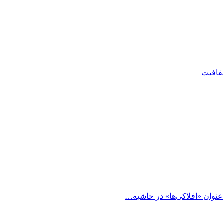
شفافیت
 عنوان «افلاکی‌ها» در حاشیه…