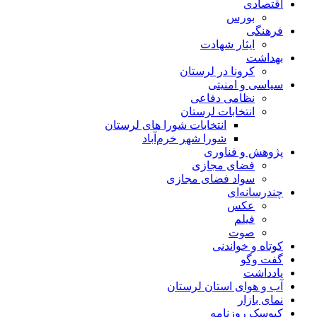
اقتصادی
بورس
فرهنگی
ایثار شهادت
بهداشت
کرونا در لرستان
سیاسی و امنیتی
نظامی دفاعی
انتخابات لرستان
انتخابات شورا های لرستان
شورا شهر خرم‌آباد
پژوهش و فناوری
فضای مجازی
سواد فضای مجازی
چندرسانه‌ای
عكس
فیلم
صوت
کوتاه و خواندنی
گفت وگو
یادداشت
آب و هوای استان لرستان
نمای بازار
کیوسک روزنامه