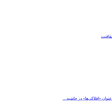
شفافیت
 عنوان «افلاکی‌ها» در حاشیه…