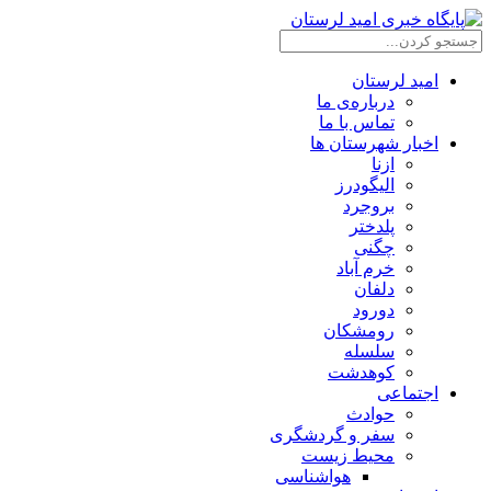
امید لرستان
درباره‌ی ما
تماس با ما
اخبار شهرستان ها
ازنا
الیگودرز
بروجرد
پلدختر
چگنی
خرم آباد
دلفان
دورود
رومشکان
سلسله
کوهدشت
اجتماعی
حوادث
سفر و گردشگری
محیط زیست
هواشناسی