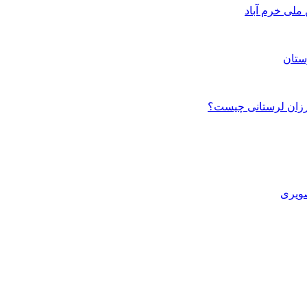
ستان
صویری