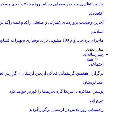
چشم انتظاری ملت در معمایی به نام پروژه ۷۱۵ واحدی مسکن ملی خرم آباد
اقتصادی
آخرین وضعیت پروژه‌های عمرانی و صنعتی راکد و نیمه راکد لر
اسلایدر
ماجرای پرداخت وام 100 میلیونی برای نوسازی تجهیزات کشاورزان لرستانی چیست؟
قبلی
بعدی
چندرسانه‌ای
همه
اجتماعی
برگزاری هفتمین گردهمایی فعالان اربعین لرستان + گزارش ت
امید لرستان
پوستر | مذاکره با آمریکا گره تحریم‌ها را کورتر خواهد کرد
خرم آباد
راهپیمایی روز قدس در لرستان برگزار گردید