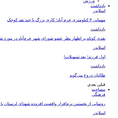
ورزش
یادداشت
اسلایدر
مهمانی ۳ کیلومتری خرم آباد؛ کاری بزرگ با چند نقد کوچک
یادداشت
نقدی کوتاه بر اظهار نظر عضو شورای شهر خرم‌آباد در مورد 
اسلایدر
اول فرزند؛ بعد تسهیلات!
یادداشت
طالبان دروغ می‌گوید
قبلی
بعدی
مصاحبه
فرهنگی
رونمایی از نخستین نرم‌افزار واقعیت افزوده شهدای لرستان با
اسلایدر