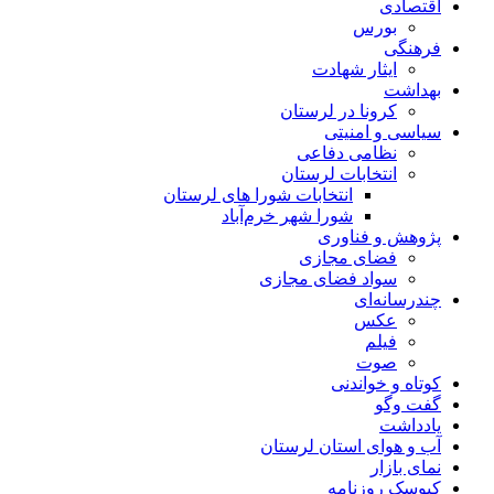
اقتصادی
بورس
فرهنگی
ایثار شهادت
بهداشت
کرونا در لرستان
سیاسی و امنیتی
نظامی دفاعی
انتخابات لرستان
انتخابات شورا های لرستان
شورا شهر خرم‌آباد
پژوهش و فناوری
فضای مجازی
سواد فضای مجازی
چندرسانه‌ای
عكس
فیلم
صوت
کوتاه و خواندنی
گفت وگو
یادداشت
آب و هوای استان لرستان
نمای بازار
کیوسک روزنامه