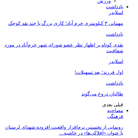
ورزش
یادداشت
اسلایدر
مهمانی ۳ کیلومتری خرم آباد؛ کاری بزرگ با چند نقد کوچک
یادداشت
نقدی کوتاه بر اظهار نظر عضو شورای شهر خرم‌آباد در مورد
شفافیت
اسلایدر
اول فرزند؛ بعد تسهیلات!
یادداشت
طالبان دروغ می‌گوید
قبلی
بعدی
مصاحبه
فرهنگی
رونمایی از نخستین نرم‌افزار واقعیت افزوده شهدای لرستان
با عنوان «افلاکی‌ها» در حاشیه…