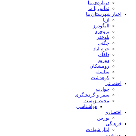
درباره‌ی ما
تماس با ما
اخبار شهرستان ها
ازنا
الیگودرز
بروجرد
پلدختر
چگنی
خرم آباد
دلفان
دورود
رومشکان
سلسله
کوهدشت
اجتماعی
حوادث
سفر و گردشگری
محیط زیست
هواشناسی
اقتصادی
بورس
فرهنگی
ایثار شهادت
بهداشت