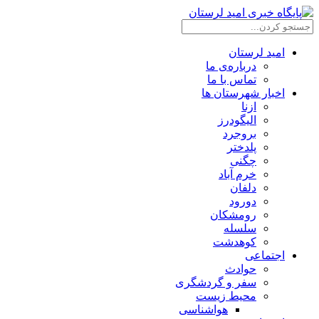
امید لرستان
درباره‌ی ما
تماس با ما
اخبار شهرستان ها
ازنا
الیگودرز
بروجرد
پلدختر
چگنی
خرم آباد
دلفان
دورود
رومشکان
سلسله
کوهدشت
اجتماعی
حوادث
سفر و گردشگری
محیط زیست
هواشناسی