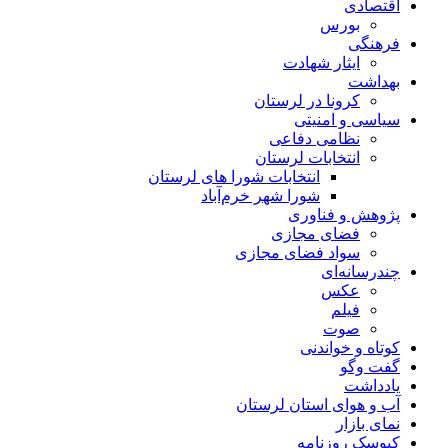
اقتصادی
بورس
فرهنگی
ایثار شهادت
بهداشت
کرونا در لرستان
سیاسی و امنیتی
نظامی دفاعی
انتخابات لرستان
انتخابات شورا های لرستان
شورا شهر خرم‌آباد
پژوهش و فناوری
فضای مجازی
سواد فضای مجازی
چندرسانه‌ای
عكس
فیلم
صوت
کوتاه و خواندنی
گفت وگو
یادداشت
آب و هوای استان لرستان
نمای بازار
کیوسک روزنامه