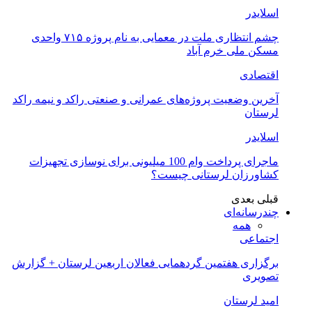
اسلایدر
چشم انتظاری ملت در معمایی به نام پروژه ۷۱۵ واحدی
مسکن ملی خرم آباد
اقتصادی
آخرین وضعیت پروژه‌های عمرانی و صنعتی راکد و نیمه راکد
لرستان
اسلایدر
ماجرای پرداخت وام 100 میلیونی برای نوسازی تجهیزات
کشاورزان لرستانی چیست؟
قبلی
بعدی
چندرسانه‌ای
همه
اجتماعی
برگزاری هفتمین گردهمایی فعالان اربعین لرستان + گزارش
تصویری
امید لرستان