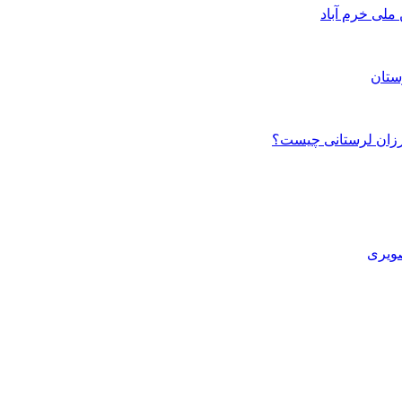
ستان
صویری