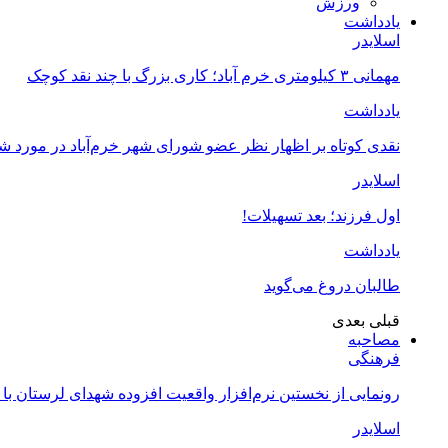
ورزش
یادداشت
اسلایدر
مهمانی ۳ کیلومتری خرم آباد؛ کاری بزرگ با چند نقد کوچک
یادداشت
نقدی کوتاه بر اظهار نظر عضو شورای شهر خرم‌آباد در مورد 
اسلایدر
اول فرزند؛ بعد تسهیلات!
یادداشت
طالبان دروغ می‌گوید
قبلی
بعدی
مصاحبه
فرهنگی
رونمایی از نخستین نرم‌افزار واقعیت افزوده شهدای لرستان با
اسلایدر