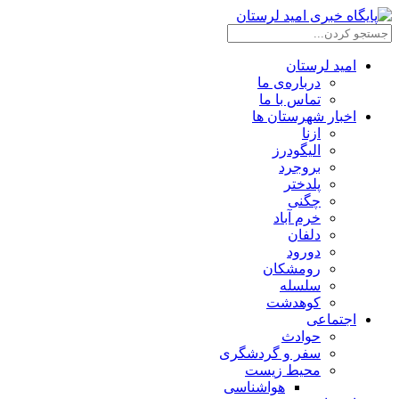
امید لرستان
درباره‌ی ما
تماس با ما
اخبار شهرستان ها
ازنا
الیگودرز
بروجرد
پلدختر
چگنی
خرم آباد
دلفان
دورود
رومشکان
سلسله
کوهدشت
اجتماعی
حوادث
سفر و گردشگری
محیط زیست
هواشناسی