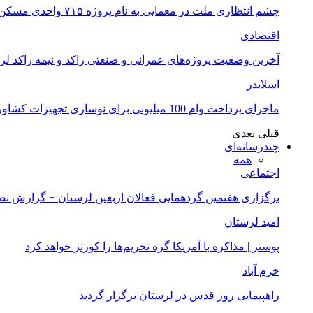
چشم انتظاری ملت در معمایی به نام پروژه ۷۱۵ واحدی مسکن ملی خرم آباد
اقتصادی
آخرین وضعیت پروژه‌های عمرانی و صنعتی راکد و نیمه راکد لر
اسلایدر
ماجرای پرداخت وام 100 میلیونی برای نوسازی تجهیزات کشاورزان لرستانی چیست؟
قبلی
بعدی
چندرسانه‌ای
همه
اجتماعی
برگزاری هفتمین گردهمایی فعالان اربعین لرستان + گزارش ت
امید لرستان
پوستر | مذاکره با آمریکا گره تحریم‌ها را کورتر خواهد کرد
خرم آباد
راهپیمایی روز قدس در لرستان برگزار گردید