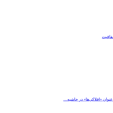
شفافیت
 عنوان «افلاکی‌ها» در حاشیه…