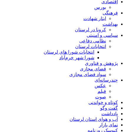
اقتصادی
بورس
فرهنگی
ایثار شهادت
بهداشت
کرونا در لرستان
سیاسی و امنیتی
نظامی دفاعی
انتخابات لرستان
انتخابات شورا های لرستان
شورا شهر خرم‌آباد
پژوهش و فناوری
فضای مجازی
سواد فضای مجازی
چندرسانه‌ای
عكس
فیلم
صوت
کوتاه و خواندنی
گفت وگو
یادداشت
آب و هوای استان لرستان
نمای بازار
کیوسک روزنامه