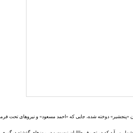
ستان «پنجشیر» دوخته شده، جایی که «احمد مسعود» و نیروهای تحت فرم
شمار می‌آید که در تصرف طالبان نیست و در روزهای گذشته درگیری ه