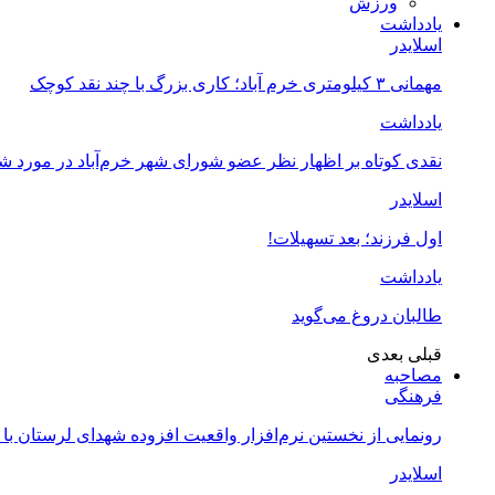
ورزش
یادداشت
اسلایدر
مهمانی ۳ کیلومتری خرم آباد؛ کاری بزرگ با چند نقد کوچک
یادداشت
نقدی کوتاه بر اظهار نظر عضو شورای شهر خرم‌آباد در مورد 
اسلایدر
اول فرزند؛ بعد تسهیلات!
یادداشت
طالبان دروغ می‌گوید
قبلی
بعدی
مصاحبه
فرهنگی
رونمایی از نخستین نرم‌افزار واقعیت افزوده شهدای لرستان با
اسلایدر