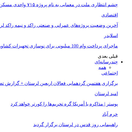
چشم انتظاری ملت در معمایی به نام پروژه ۷۱۵ واحدی مسکن ملی خرم آباد
اقتصادی
آخرین وضعیت پروژه‌های عمرانی و صنعتی راکد و نیمه راکد لر
اسلایدر
ماجرای پرداخت وام 100 میلیونی برای نوسازی تجهیزات کشاورزان لرستانی چیست؟
قبلی
بعدی
چندرسانه‌ای
همه
اجتماعی
برگزاری هفتمین گردهمایی فعالان اربعین لرستان + گزارش ت
امید لرستان
پوستر | مذاکره با آمریکا گره تحریم‌ها را کورتر خواهد کرد
خرم آباد
راهپیمایی روز قدس در لرستان برگزار گردید