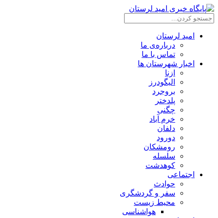
امید لرستان
درباره‌ی ما
تماس با ما
اخبار شهرستان ها
ازنا
الیگودرز
بروجرد
پلدختر
چگنی
خرم آباد
دلفان
دورود
رومشکان
سلسله
کوهدشت
اجتماعی
حوادث
سفر و گردشگری
محیط زیست
هواشناسی