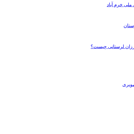
ستان
صویری