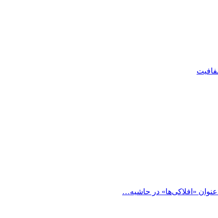
شفافیت
 عنوان «افلاکی‌ها» در حاشیه…