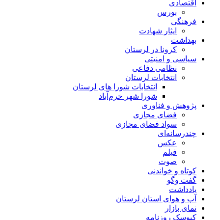
اقتصادی
بورس
فرهنگی
ایثار شهادت
بهداشت
کرونا در لرستان
سیاسی و امنیتی
نظامی دفاعی
انتخابات لرستان
انتخابات شورا های لرستان
شورا شهر خرم‌آباد
پژوهش و فناوری
فضای مجازی
سواد فضای مجازی
چندرسانه‌ای
عكس
فیلم
صوت
کوتاه و خواندنی
گفت وگو
یادداشت
آب و هوای استان لرستان
نمای بازار
کیوسک روزنامه