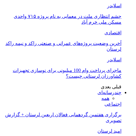
اسلایدر
چشم انتظاری ملت در معمایی به نام پروژه ۷۱۵ واحدی
مسکن ملی خرم آباد
اقتصادی
آخرین وضعیت پروژه‌های عمرانی و صنعتی راکد و نیمه راکد
لرستان
اسلایدر
ماجرای پرداخت وام 100 میلیونی برای نوسازی تجهیزات
کشاورزان لرستانی چیست؟
قبلی
بعدی
چندرسانه‌ای
همه
اجتماعی
برگزاری هفتمین گردهمایی فعالان اربعین لرستان + گزارش
تصویری
امید لرستان