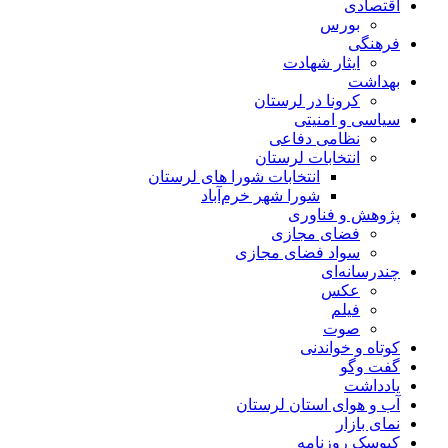
اقتصادی
بورس
فرهنگی
ایثار شهادت
بهداشت
کرونا در لرستان
سیاسی و امنیتی
نظامی دفاعی
انتخابات لرستان
انتخابات شورا های لرستان
شورا شهر خرم‌آباد
پژوهش و فناوری
فضای مجازی
سواد فضای مجازی
چندرسانه‌ای
عكس
فیلم
صوت
کوتاه و خواندنی
گفت وگو
یادداشت
آب و هوای استان لرستان
نمای بازار
کیوسک روزنامه