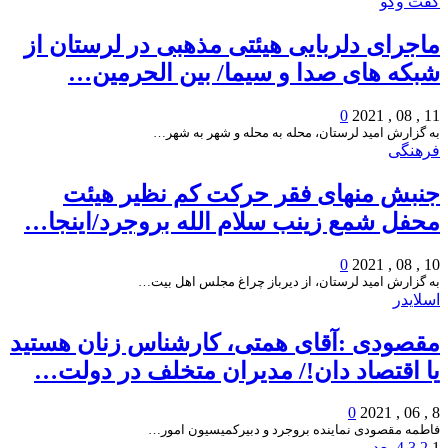
گفت وگو
ماجرای دلربایی هیئتی مذهبی در لرستان از
شبکه های صدا و سیما/ بین الحرمین…
0
11 , 08 , 2021
به گزارش امید لرستان، محله به محله و شهر به شهر…
فرهنگی
جنبش منهای فقر حرکت کم نظیر هیئت
محفل شمع زینب سلام الله بروجرد/اینجا…
0
10 , 08 , 2021
به گزارش امید لرستان، از دیرباز چراغ مجلس اهل بیت…
اسلایدر
مقصودی :آقای همتی، کارشناس زنان هستید
یا اقتصاد دان!/ مدیران متخلف در دولت…
0
8 , 06 , 2021
فاطمه مقصودی نماینده بروجرد و دبیرکمیسیون امور…
1
2
3
4
بعد