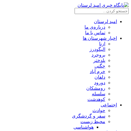
امید لرستان
درباره‌ی ما
تماس با ما
اخبار شهرستان ها
ازنا
الیگودرز
بروجرد
پلدختر
چگنی
خرم آباد
دلفان
دورود
رومشکان
سلسله
کوهدشت
اجتماعی
حوادث
سفر و گردشگری
محیط زیست
هواشناسی