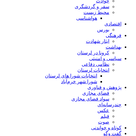
حوادث
سفر و گردشگری
محیط زیست
هواشناسی
اقتصادی
بورس
فرهنگی
ایثار شهادت
بهداشت
کرونا در لرستان
سیاسی و امنیتی
نظامی دفاعی
انتخابات لرستان
انتخابات شورا های لرستان
شورا شهر خرم‌آباد
پژوهش و فناوری
فضای مجازی
سواد فضای مجازی
چندرسانه‌ای
عكس
فیلم
صوت
کوتاه و خواندنی
گفت وگو