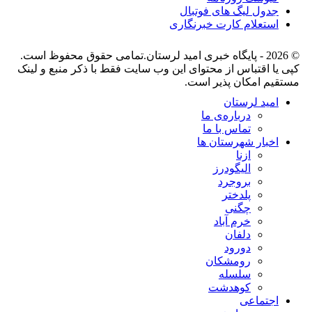
جدول لیگ های فوتبال
استعلام کارت خبرنگاری
© 2026 - پایگاه خبری اميد لرستان.تمامی حقوق محفوظ است.
کپی یا اقتباس از محتوای این وب سایت فقط با ذکر منبع و لینک
مستقیم امکان پذیر است.
امید لرستان
درباره‌ی ما
تماس با ما
اخبار شهرستان ها
ازنا
الیگودرز
بروجرد
پلدختر
چگنی
خرم آباد
دلفان
دورود
رومشکان
سلسله
کوهدشت
اجتماعی