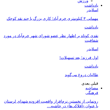
ورزش
یادداشت
اسلایدر
مهمانی ۳ کیلومتری خرم آباد؛ کاری بزرگ با چند نقد کوچک
یادداشت
نقدی کوتاه بر اظهار نظر عضو شورای شهر خرم‌آباد در مورد
شفافیت
اسلایدر
اول فرزند؛ بعد تسهیلات!
یادداشت
طالبان دروغ می‌گوید
قبلی
بعدی
مصاحبه
فرهنگی
رونمایی از نخستین نرم‌افزار واقعیت افزوده شهدای لرستان
با عنوان «افلاکی‌ها» در حاشیه…