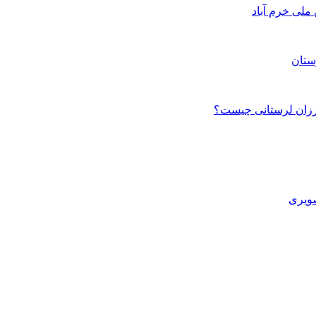
ستان
صویری