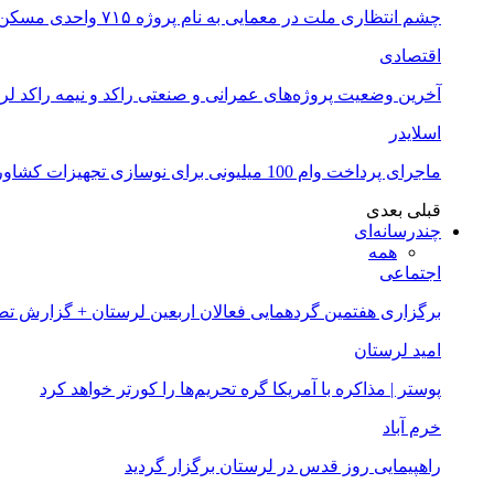
چشم انتظاری ملت در معمایی به نام پروژه ۷۱۵ واحدی مسکن ملی خرم آباد
اقتصادی
آخرین وضعیت پروژه‌های عمرانی و صنعتی راکد و نیمه راکد لر
اسلایدر
ماجرای پرداخت وام 100 میلیونی برای نوسازی تجهیزات کشاورزان لرستانی چیست؟
قبلی
بعدی
چندرسانه‌ای
همه
اجتماعی
برگزاری هفتمین گردهمایی فعالان اربعین لرستان + گزارش ت
امید لرستان
پوستر | مذاکره با آمریکا گره تحریم‌ها را کورتر خواهد کرد
خرم آباد
راهپیمایی روز قدس در لرستان برگزار گردید