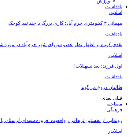
ورزش
یادداشت
اسلایدر
مهمانی ۳ کیلومتری خرم آباد؛ کاری بزرگ با چند نقد کوچک
یادداشت
نقدی کوتاه بر اظهار نظر عضو شورای شهر خرم‌آباد در مورد 
اسلایدر
اول فرزند؛ بعد تسهیلات!
یادداشت
طالبان دروغ می‌گوید
قبلی
بعدی
مصاحبه
فرهنگی
رونمایی از نخستین نرم‌افزار واقعیت افزوده شهدای لرستان با
اسلایدر