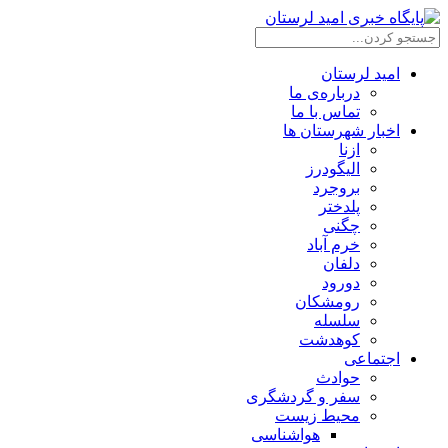
امید لرستان
درباره‌ی ما
تماس با ما
اخبار شهرستان ها
ازنا
الیگودرز
بروجرد
پلدختر
چگنی
خرم آباد
دلفان
دورود
رومشکان
سلسله
کوهدشت
اجتماعی
حوادث
سفر و گردشگری
محیط زیست
هواشناسی