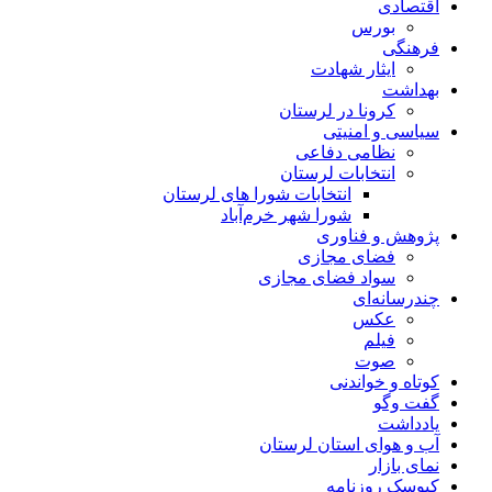
اقتصادی
بورس
فرهنگی
ایثار شهادت
بهداشت
کرونا در لرستان
سیاسی و امنیتی
نظامی دفاعی
انتخابات لرستان
انتخابات شورا های لرستان
شورا شهر خرم‌آباد
پژوهش و فناوری
فضای مجازی
سواد فضای مجازی
چندرسانه‌ای
عكس
فیلم
صوت
کوتاه و خواندنی
گفت وگو
یادداشت
آب و هوای استان لرستان
نمای بازار
کیوسک روزنامه