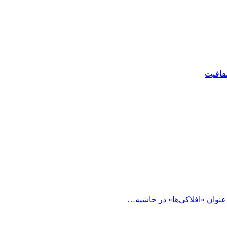
شفافیت
 عنوان «افلاکی‌ها» در حاشیه…