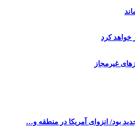
ند
ر خواهد کرد
ید بود/ انزوای آمریکا در منطقه و…