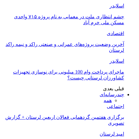
اسلایدر
چشم انتظاری ملت در معمایی به نام پروژه ۷۱۵ واحدی
مسکن ملی خرم آباد
اقتصادی
آخرین وضعیت پروژه‌های عمرانی و صنعتی راکد و نیمه راکد
لرستان
اسلایدر
ماجرای پرداخت وام 100 میلیونی برای نوسازی تجهیزات
کشاورزان لرستانی چیست؟
قبلی
بعدی
چندرسانه‌ای
همه
اجتماعی
برگزاری هفتمین گردهمایی فعالان اربعین لرستان + گزارش
تصویری
امید لرستان