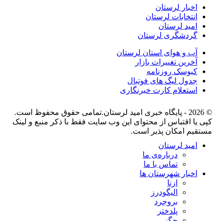
اخبار لرستان
انتخابات لرستان
امید لرستان
گردشگری لرستان
آب و هوای استان لرستان
آخرین تغییرات بازار
کیوسک روزنامه
جدول لیگ های فوتبال
استعلام کارت خبرنگاری
© 2026 - پایگاه خبری اميد لرستان.تمامی حقوق محفوظ است.
کپی یا اقتباس از محتوای این وب سایت فقط با ذکر منبع و لینک
مستقیم امکان پذیر است.
امید لرستان
درباره‌ی ما
تماس با ما
اخبار شهرستان ها
ازنا
الیگودرز
بروجرد
پلدختر
چگنی