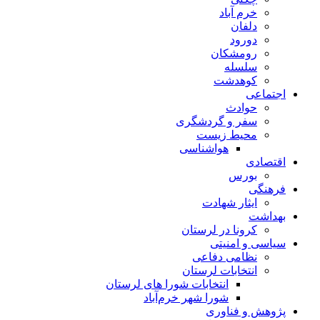
خرم آباد
دلفان
دورود
رومشکان
سلسله
کوهدشت
اجتماعی
حوادث
سفر و گردشگری
محیط زیست
هواشناسی
اقتصادی
بورس
فرهنگی
ایثار شهادت
بهداشت
کرونا در لرستان
سیاسی و امنیتی
نظامی دفاعی
انتخابات لرستان
انتخابات شورا های لرستان
شورا شهر خرم‌آباد
پژوهش و فناوری