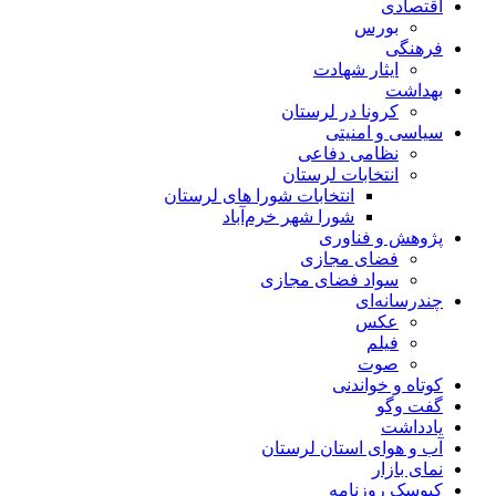
اقتصادی
بورس
فرهنگی
ایثار شهادت
بهداشت
کرونا در لرستان
سیاسی و امنیتی
نظامی دفاعی
انتخابات لرستان
انتخابات شورا های لرستان
شورا شهر خرم‌آباد
پژوهش و فناوری
فضای مجازی
سواد فضای مجازی
چندرسانه‌ای
عكس
فیلم
صوت
کوتاه و خواندنی
گفت وگو
یادداشت
آب و هوای استان لرستان
نمای بازار
کیوسک روزنامه