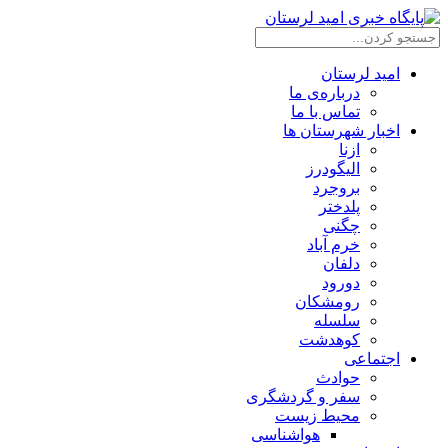
امید لرستان
درباره‌ی ما
تماس با ما
اخبار شهرستان ها
ازنا
الیگودرز
بروجرد
پلدختر
چگنی
خرم آباد
دلفان
دورود
رومشکان
سلسله
کوهدشت
اجتماعی
حوادث
سفر و گردشگری
محیط زیست
هواشناسی