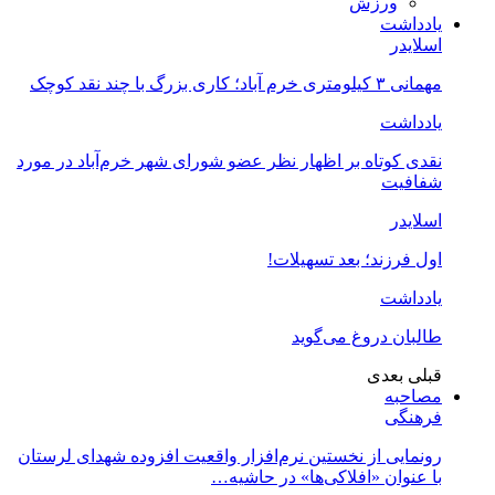
ورزش
یادداشت
اسلایدر
مهمانی ۳ کیلومتری خرم آباد؛ کاری بزرگ با چند نقد کوچک
یادداشت
نقدی کوتاه بر اظهار نظر عضو شورای شهر خرم‌آباد در مورد
شفافیت
اسلایدر
اول فرزند؛ بعد تسهیلات!
یادداشت
طالبان دروغ می‌گوید
قبلی
بعدی
مصاحبه
فرهنگی
رونمایی از نخستین نرم‌افزار واقعیت افزوده شهدای لرستان
با عنوان «افلاکی‌ها» در حاشیه…