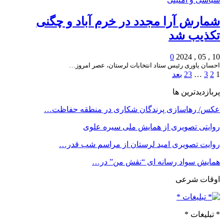
شمارش آرا مجدد در خرم آباد و چگنی
تکذیب شد
0
10 , 05 , 2024
احسان یاوری رئیس ستاد انتخابات لرستان، عصر امروز…
1
2
3
…
23
بعد
پربازدیدترین ها
عکس/ رهاسازی پرندگان شکاری در منطقه حفاظت…
روایتی تصویری از همایش ملی سیره علوی
روایت تصویری امید لرستان از مراسم شب قدر…
همایش سواد رسانه ای “نقش من” در…
اوقات شرعی
* تبلیغات *