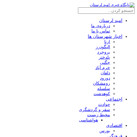
امید لرستان
درباره‌ی ما
تماس با ما
اخبار شهرستان ها
ازنا
الیگودرز
بروجرد
پلدختر
چگنی
خرم آباد
دلفان
دورود
رومشکان
سلسله
کوهدشت
اجتماعی
حوادث
سفر و گردشگری
محیط زیست
هواشناسی
اقتصادی
بورس
فرهنگی