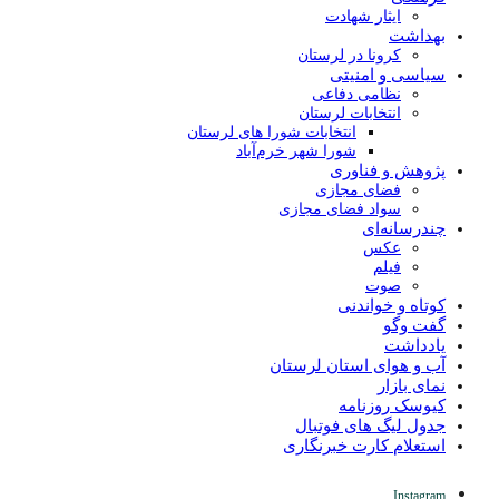
ایثار شهادت
بهداشت
کرونا در لرستان
سیاسی و امنیتی
نظامی دفاعی
انتخابات لرستان
انتخابات شورا های لرستان
شورا شهر خرم‌آباد
پژوهش و فناوری
فضای مجازی
سواد فضای مجازی
چندرسانه‌ای
عكس
فیلم
صوت
کوتاه و خواندنی
گفت وگو
یادداشت
آب و هوای استان لرستان
نمای بازار
کیوسک روزنامه
جدول لیگ های فوتبال
استعلام کارت خبرنگاری
Instagram