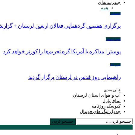
چندرسانه‌ای
همه
اجتماعی
برگزاری هفتمین گردهمایی فعالان اربعین لرستان + گزار
امید لرستان
پوستر | مذاکره با آمریکا گره تحریم‌ها را کورتر خواهد کرد
خرم آباد
راهپیمایی روز قدس در لرستان برگزار گردید
قبلی
بعدی
آب و هوای استان لرستان
نمای بازار
کیوسک روزنامه
جدول لیگ های فوتبال