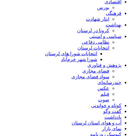
اقتصادی
بورس
فرهنگی
ایثار شهادت
بهداشت
کرونا در لرستان
سیاسی و امنیتی
نظامی دفاعی
انتخابات لرستان
انتخابات شورا های لرستان
شورا شهر خرم‌آباد
پژوهش و فناوری
فضای مجازی
سواد فضای مجازی
چندرسانه‌ای
عكس
فیلم
صوت
کوتاه و خواندنی
گفت وگو
یادداشت
آب و هوای استان لرستان
نمای بازار
کیوسک روزنامه