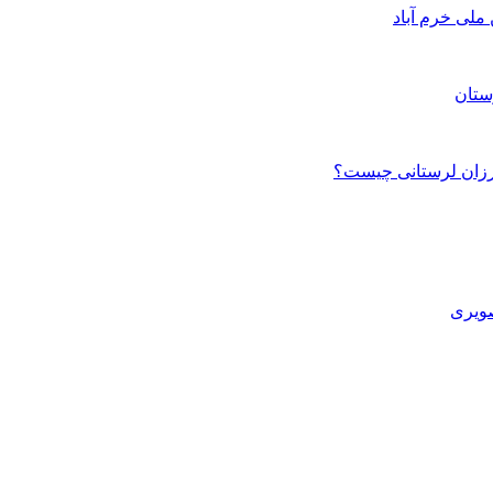
ستان
صویری