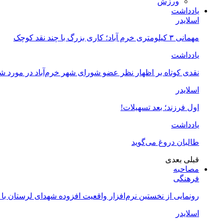
ورزش
یادداشت
اسلایدر
مهمانی ۳ کیلومتری خرم آباد؛ کاری بزرگ با چند نقد کوچک
یادداشت
نقدی کوتاه بر اظهار نظر عضو شورای شهر خرم‌آباد در مورد 
اسلایدر
اول فرزند؛ بعد تسهیلات!
یادداشت
طالبان دروغ می‌گوید
قبلی
بعدی
مصاحبه
فرهنگی
رونمایی از نخستین نرم‌افزار واقعیت افزوده شهدای لرستان با
اسلایدر