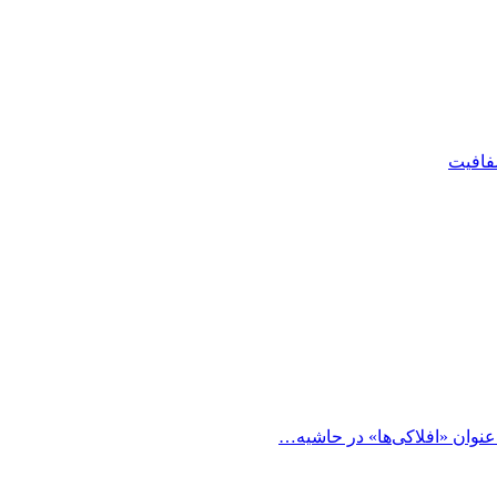
شفافیت
 عنوان «افلاکی‌ها» در حاشیه…