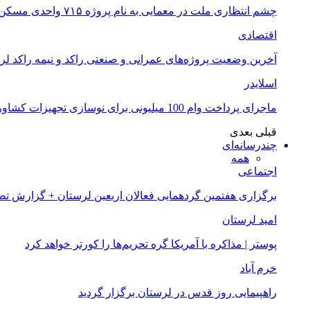
چشم انتظاری ملت در معمایی به نام پروژه ۷۱۵ واحدی مسکن ملی خرم آباد
اقتصادی
آخرین وضعیت پروژه‌های عمرانی و صنعتی راکد و نیمه راکد لر
اسلایدر
ماجرای پرداخت وام 100 میلیونی برای نوسازی تجهیزات کشاورزان لرستانی چیست؟
قبلی
بعدی
چندرسانه‌ای
همه
اجتماعی
برگزاری هفتمین گردهمایی فعالان اربعین لرستان + گزارش ت
امید لرستان
پوستر | مذاکره با آمریکا گره تحریم‌ها را کورتر خواهد کرد
خرم آباد
راهپیمایی روز قدس در لرستان برگزار گردید