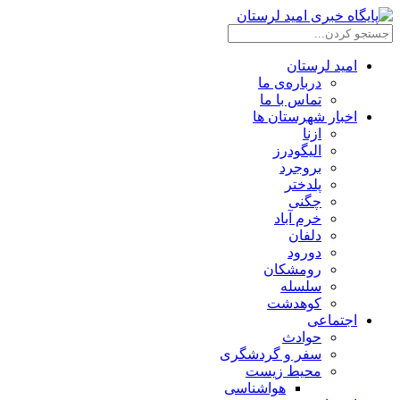
امید لرستان
درباره‌ی ما
تماس با ما
اخبار شهرستان ها
ازنا
الیگودرز
بروجرد
پلدختر
چگنی
خرم آباد
دلفان
دورود
رومشکان
سلسله
کوهدشت
اجتماعی
حوادث
سفر و گردشگری
محیط زیست
هواشناسی