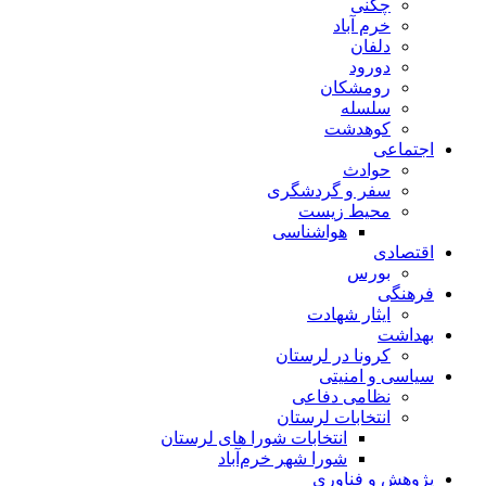
چگنی
خرم آباد
دلفان
دورود
رومشکان
سلسله
کوهدشت
اجتماعی
حوادث
سفر و گردشگری
محیط زیست
هواشناسی
اقتصادی
بورس
فرهنگی
ایثار شهادت
بهداشت
کرونا در لرستان
سیاسی و امنیتی
نظامی دفاعی
انتخابات لرستان
انتخابات شورا های لرستان
شورا شهر خرم‌آباد
پژوهش و فناوری