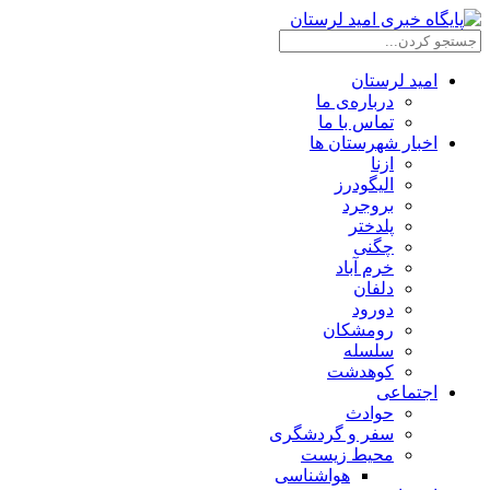
امید لرستان
درباره‌ی ما
تماس با ما
اخبار شهرستان ها
ازنا
الیگودرز
بروجرد
پلدختر
چگنی
خرم آباد
دلفان
دورود
رومشکان
سلسله
کوهدشت
اجتماعی
حوادث
سفر و گردشگری
محیط زیست
هواشناسی