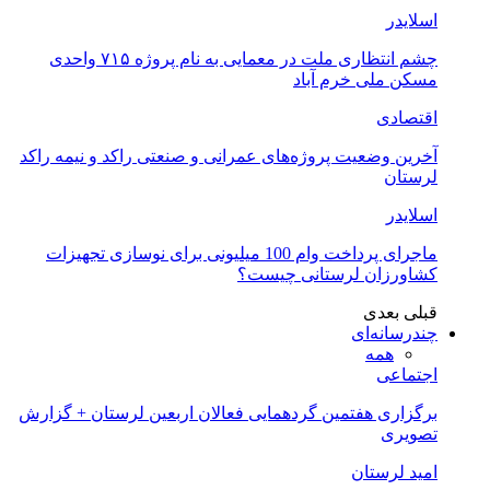
اسلایدر
چشم انتظاری ملت در معمایی به نام پروژه ۷۱۵ واحدی
مسکن ملی خرم آباد
اقتصادی
آخرین وضعیت پروژه‌های عمرانی و صنعتی راکد و نیمه راکد
لرستان
اسلایدر
ماجرای پرداخت وام 100 میلیونی برای نوسازی تجهیزات
کشاورزان لرستانی چیست؟
قبلی
بعدی
چندرسانه‌ای
همه
اجتماعی
برگزاری هفتمین گردهمایی فعالان اربعین لرستان + گزارش
تصویری
امید لرستان