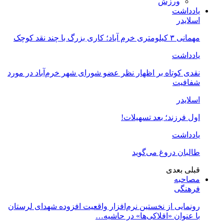
ورزش
یادداشت
اسلایدر
مهمانی ۳ کیلومتری خرم آباد؛ کاری بزرگ با چند نقد کوچک
یادداشت
نقدی کوتاه بر اظهار نظر عضو شورای شهر خرم‌آباد در مورد
شفافیت
اسلایدر
اول فرزند؛ بعد تسهیلات!
یادداشت
طالبان دروغ می‌گوید
قبلی
بعدی
مصاحبه
فرهنگی
رونمایی از نخستین نرم‌افزار واقعیت افزوده شهدای لرستان
با عنوان «افلاکی‌ها» در حاشیه…