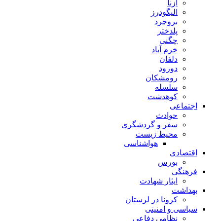
ازنا
الیگودرز
بروجرد
پلدختر
چگنی
خرم آباد
دلفان
دورود
رومشکان
سلسله
کوهدشت
اجتماعی
حوادث
سفر و گردشگری
محیط زیست
هواشناسی
اقتصادی
بورس
فرهنگی
ایثار شهادت
بهداشت
کرونا در لرستان
سیاسی و امنیتی
نظامی دفاعی