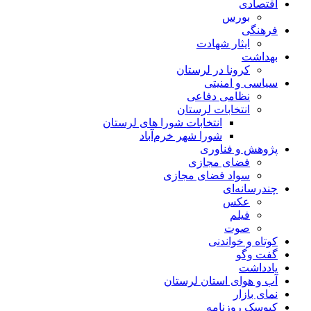
اقتصادی
بورس
فرهنگی
ایثار شهادت
بهداشت
کرونا در لرستان
سیاسی و امنیتی
نظامی دفاعی
انتخابات لرستان
انتخابات شورا های لرستان
شورا شهر خرم‌آباد
پژوهش و فناوری
فضای مجازی
سواد فضای مجازی
چندرسانه‌ای
عكس
فیلم
صوت
کوتاه و خواندنی
گفت وگو
یادداشت
آب و هوای استان لرستان
نمای بازار
کیوسک روزنامه