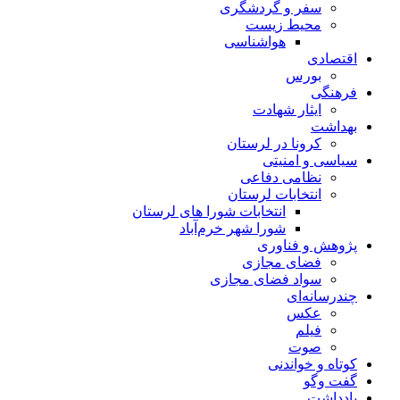
سفر و گردشگری
محیط زیست
هواشناسی
اقتصادی
بورس
فرهنگی
ایثار شهادت
بهداشت
کرونا در لرستان
سیاسی و امنیتی
نظامی دفاعی
انتخابات لرستان
انتخابات شورا های لرستان
شورا شهر خرم‌آباد
پژوهش و فناوری
فضای مجازی
سواد فضای مجازی
چندرسانه‌ای
عكس
فیلم
صوت
کوتاه و خواندنی
گفت وگو
یادداشت