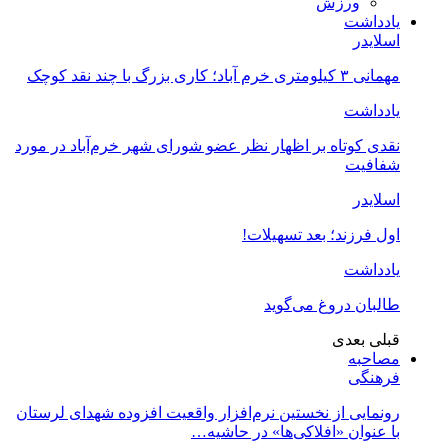
ورزش
یادداشت
اسلایدر
مهمانی ۳ کیلومتری خرم آباد؛ کاری بزرگ با چند نقد کوچک
یادداشت
نقدی کوتاه بر اظهار نظر عضو شورای شهر خرم‌آباد در مورد
شفافیت
اسلایدر
اول فرزند؛ بعد تسهیلات!
یادداشت
طالبان دروغ می‌گوید
قبلی
بعدی
مصاحبه
فرهنگی
رونمایی از نخستین نرم‌افزار واقعیت افزوده شهدای لرستان
با عنوان «افلاکی‌ها» در حاشیه…