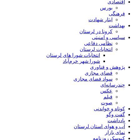
اقتصادی
بورس
فرهنگی
ایثار شهادت
بهداشت
کرونا در لرستان
سیاسی و امنیتی
نظامی دفاعی
انتخابات لرستان
انتخابات شورا های لرستان
شورا شهر خرم‌آباد
پژوهش و فناوری
فضای مجازی
سواد فضای مجازی
چندرسانه‌ای
عكس
فیلم
صوت
کوتاه و خواندنی
گفت وگو
یادداشت
آب و هوای استان لرستان
نمای بازار
کیوسک روزنامه