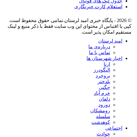
جدول لیگ های فوتبال
استعلام کارت خبرنگاری
© 2026 - پایگاه خبری اميد لرستان.تمامی حقوق محفوظ است.
کپی یا اقتباس از محتوای این وب سایت فقط با ذکر منبع و لینک
مستقیم امکان پذیر است.
امید لرستان
درباره‌ی ما
تماس با ما
اخبار شهرستان ها
ازنا
الیگودرز
بروجرد
پلدختر
چگنی
خرم آباد
دلفان
دورود
رومشکان
سلسله
کوهدشت
اجتماعی
حوادث