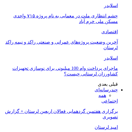
اسلایدر
چشم انتظاری ملت در معمایی به نام پروژه ۷۱۵ واحدی
مسکن ملی خرم آباد
اقتصادی
آخرین وضعیت پروژه‌های عمرانی و صنعتی راکد و نیمه راکد
لرستان
اسلایدر
ماجرای پرداخت وام 100 میلیونی برای نوسازی تجهیزات
کشاورزان لرستانی چیست؟
قبلی
بعدی
چندرسانه‌ای
همه
اجتماعی
برگزاری هفتمین گردهمایی فعالان اربعین لرستان + گزارش
تصویری
امید لرستان