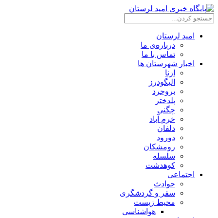
امید لرستان
درباره‌ی ما
تماس با ما
اخبار شهرستان ها
ازنا
الیگودرز
بروجرد
پلدختر
چگنی
خرم آباد
دلفان
دورود
رومشکان
سلسله
کوهدشت
اجتماعی
حوادث
سفر و گردشگری
محیط زیست
هواشناسی