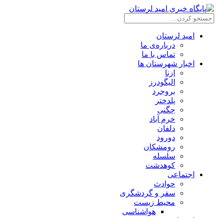
امید لرستان
درباره‌ی ما
تماس با ما
اخبار شهرستان ها
ازنا
الیگودرز
بروجرد
پلدختر
چگنی
خرم آباد
دلفان
دورود
رومشکان
سلسله
کوهدشت
اجتماعی
حوادث
سفر و گردشگری
محیط زیست
هواشناسی