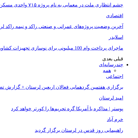
چشم انتظاری ملت در معمایی به نام پروژه ۷۱۵ واحدی مسکن ملی خرم آباد
اقتصادی
آخرین وضعیت پروژه‌های عمرانی و صنعتی راکد و نیمه راکد لر
اسلایدر
ماجرای پرداخت وام 100 میلیونی برای نوسازی تجهیزات کشاورزان لرستانی چیست؟
قبلی
بعدی
چندرسانه‌ای
همه
اجتماعی
برگزاری هفتمین گردهمایی فعالان اربعین لرستان + گزارش ت
امید لرستان
پوستر | مذاکره با آمریکا گره تحریم‌ها را کورتر خواهد کرد
خرم آباد
راهپیمایی روز قدس در لرستان برگزار گردید