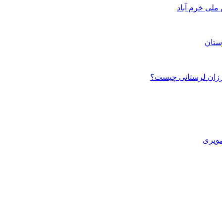
ستان
صویری