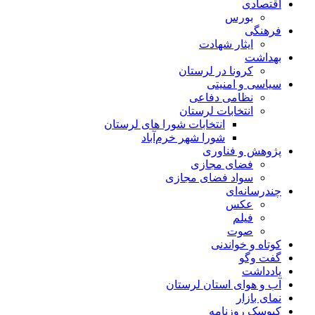
اقتصادی
بورس
فرهنگی
ایثار شهادت
بهداشت
کرونا در لرستان
سیاسی و امنیتی
نظامی دفاعی
انتخابات لرستان
انتخابات شورا های لرستان
شورا شهر خرم‌آباد
پژوهش و فناوری
فضای مجازی
سواد فضای مجازی
چندرسانه‌ای
عكس
فیلم
صوت
کوتاه و خواندنی
گفت وگو
یادداشت
آب و هوای استان لرستان
نمای بازار
کیوسک روزنامه