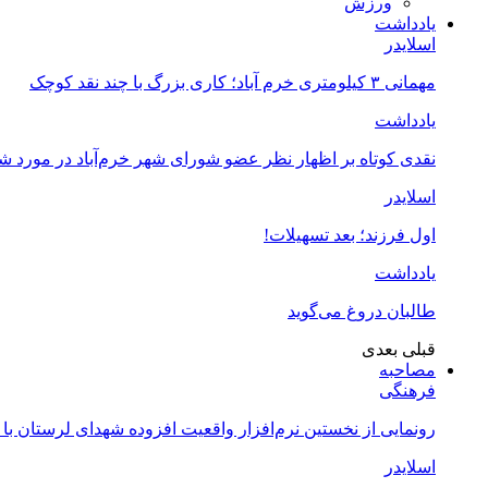
ورزش
یادداشت
اسلایدر
مهمانی ۳ کیلومتری خرم آباد؛ کاری بزرگ با چند نقد کوچک
یادداشت
نقدی کوتاه بر اظهار نظر عضو شورای شهر خرم‌آباد در مورد 
اسلایدر
اول فرزند؛ بعد تسهیلات!
یادداشت
طالبان دروغ می‌گوید
قبلی
بعدی
مصاحبه
فرهنگی
رونمایی از نخستین نرم‌افزار واقعیت افزوده شهدای لرستان با
اسلایدر