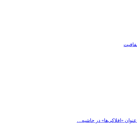
شفافیت
 عنوان «افلاکی‌ها» در حاشیه…