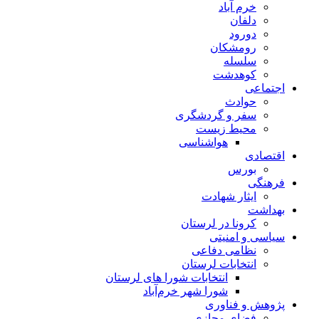
خرم آباد
دلفان
دورود
رومشکان
سلسله
کوهدشت
اجتماعی
حوادث
سفر و گردشگری
محیط زیست
هواشناسی
اقتصادی
بورس
فرهنگی
ایثار شهادت
بهداشت
کرونا در لرستان
سیاسی و امنیتی
نظامی دفاعی
انتخابات لرستان
انتخابات شورا های لرستان
شورا شهر خرم‌آباد
پژوهش و فناوری
فضای مجازی