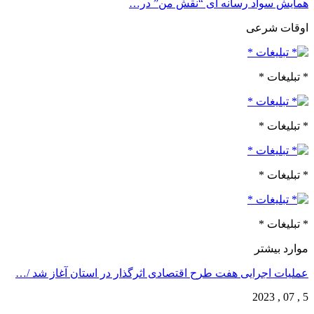
همایش سواد رسانه ای “نقش من” در…
اوقات شرعی
* تبلیغات *
* تبلیغات *
* تبلیغات *
* تبلیغات *
موارد بیشتر
عملیات اجرایی هفت طرح اقتصادی اثرگذار در استان آغاز شد /…
5 , 07 , 2023