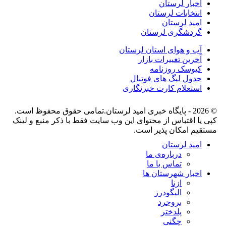
اخبار لرستان
انتخابات لرستان
امید لرستان
گردشگری لرستان
آب و هوای استان لرستان
آخرین تغییرات بازار
کیوسک روزنامه
جدول لیگ های فوتبال
استعلام کارت خبرنگاری
© 2026 - پایگاه خبری اميد لرستان.تمامی حقوق محفوظ است.
کپی یا اقتباس از محتوای این وب سایت فقط با ذکر منبع و لینک
مستقیم امکان پذیر است.
امید لرستان
درباره‌ی ما
تماس با ما
اخبار شهرستان ها
ازنا
الیگودرز
بروجرد
پلدختر
چگنی