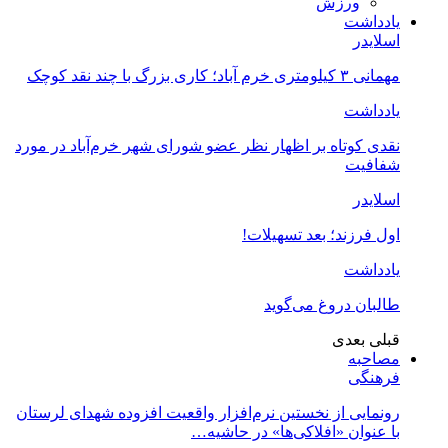
ورزش
یادداشت
اسلایدر
مهمانی ۳ کیلومتری خرم آباد؛ کاری بزرگ با چند نقد کوچک
یادداشت
نقدی کوتاه بر اظهار نظر عضو شورای شهر خرم‌آباد در مورد
شفافیت
اسلایدر
اول فرزند؛ بعد تسهیلات!
یادداشت
طالبان دروغ می‌گوید
قبلی
بعدی
مصاحبه
فرهنگی
رونمایی از نخستین نرم‌افزار واقعیت افزوده شهدای لرستان
با عنوان «افلاکی‌ها» در حاشیه…