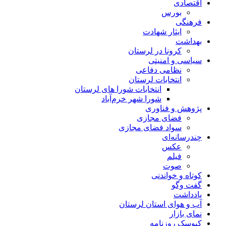
اقتصادی
بورس
فرهنگی
ایثار شهادت
بهداشت
کرونا در لرستان
سیاسی و امنیتی
نظامی دفاعی
انتخابات لرستان
انتخابات شورا های لرستان
شورا شهر خرم‌آباد
پژوهش و فناوری
فضای مجازی
سواد فضای مجازی
چندرسانه‌ای
عكس
فیلم
صوت
کوتاه و خواندنی
گفت وگو
یادداشت
آب و هوای استان لرستان
نمای بازار
کیوسک روزنامه