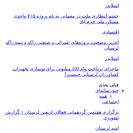
اسلایدر
چشم انتظاری ملت در معمایی به نام پروژه ۷۱۵ واحدی
مسکن ملی خرم آباد
اقتصادی
آخرین وضعیت پروژه‌های عمرانی و صنعتی راکد و نیمه راکد
لرستان
اسلایدر
ماجرای پرداخت وام 100 میلیونی برای نوسازی تجهیزات
کشاورزان لرستانی چیست؟
قبلی
بعدی
چندرسانه‌ای
همه
اجتماعی
برگزاری هفتمین گردهمایی فعالان اربعین لرستان + گزارش
تصویری
امید لرستان