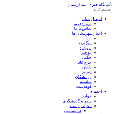
امید لرستان
درباره‌ی ما
تماس با ما
اخبار شهرستان ها
ازنا
الیگودرز
بروجرد
پلدختر
چگنی
خرم آباد
دلفان
دورود
رومشکان
سلسله
کوهدشت
اجتماعی
حوادث
سفر و گردشگری
محیط زیست
هواشناسی