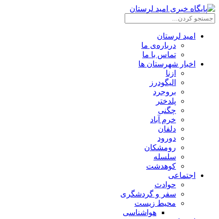
امید لرستان
درباره‌ی ما
تماس با ما
اخبار شهرستان ها
ازنا
الیگودرز
بروجرد
پلدختر
چگنی
خرم آباد
دلفان
دورود
رومشکان
سلسله
کوهدشت
اجتماعی
حوادث
سفر و گردشگری
محیط زیست
هواشناسی