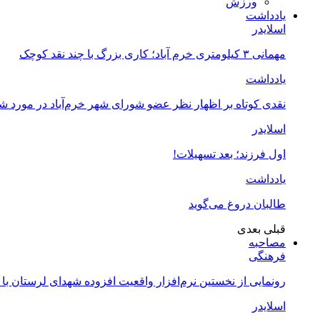
ورزش
یادداشت
اسلایدر
مهمانی ۳ کیلومتری خرم آباد؛ کاری بزرگ با چند نقد کوچک
یادداشت
نقدی کوتاه بر اظهار نظر عضو شورای شهر خرم‌آباد در مورد 
اسلایدر
اول فرزند؛ بعد تسهیلات!
یادداشت
طالبان دروغ می‌گوید
قبلی
بعدی
مصاحبه
فرهنگی
رونمایی از نخستین نرم‌افزار واقعیت افزوده شهدای لرستان با
اسلایدر