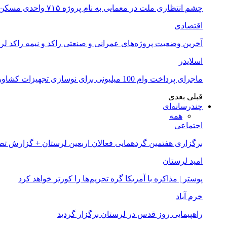
چشم انتظاری ملت در معمایی به نام پروژه ۷۱۵ واحدی مسکن ملی خرم آباد
اقتصادی
آخرین وضعیت پروژه‌های عمرانی و صنعتی راکد و نیمه راکد لر
اسلایدر
ماجرای پرداخت وام 100 میلیونی برای نوسازی تجهیزات کشاورزان لرستانی چیست؟
قبلی
بعدی
چندرسانه‌ای
همه
اجتماعی
برگزاری هفتمین گردهمایی فعالان اربعین لرستان + گزارش ت
امید لرستان
پوستر | مذاکره با آمریکا گره تحریم‌ها را کورتر خواهد کرد
خرم آباد
راهپیمایی روز قدس در لرستان برگزار گردید