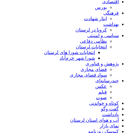
اقتصادی
بورس
فرهنگی
ایثار شهادت
بهداشت
کرونا در لرستان
سیاسی و امنیتی
نظامی دفاعی
انتخابات لرستان
انتخابات شورا های لرستان
شورا شهر خرم‌آباد
پژوهش و فناوری
فضای مجازی
سواد فضای مجازی
چندرسانه‌ای
عكس
فیلم
صوت
کوتاه و خواندنی
گفت وگو
یادداشت
آب و هوای استان لرستان
نمای بازار
کیوسک روزنامه