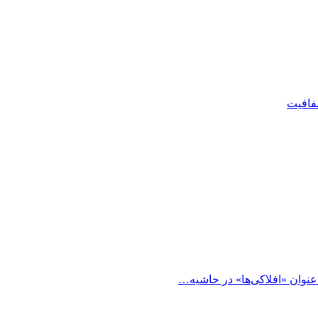
شفافیت
 عنوان «افلاکی‌ها» در حاشیه…