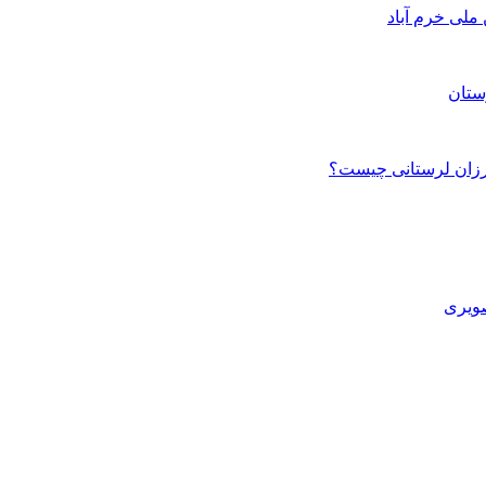
ستان
صویری