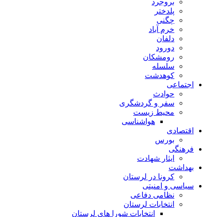
بروجرد
پلدختر
چگنی
خرم آباد
دلفان
دورود
رومشکان
سلسله
کوهدشت
اجتماعی
حوادث
سفر و گردشگری
محیط زیست
هواشناسی
اقتصادی
بورس
فرهنگی
ایثار شهادت
بهداشت
کرونا در لرستان
سیاسی و امنیتی
نظامی دفاعی
انتخابات لرستان
انتخابات شورا های لرستان