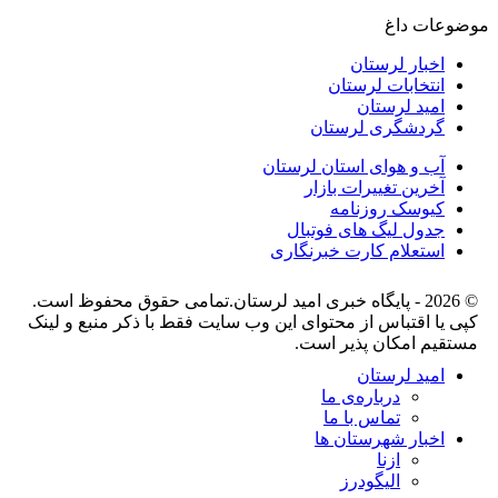
موضوعات داغ
اخبار لرستان
انتخابات لرستان
امید لرستان
گردشگری لرستان
آب و هوای استان لرستان
آخرین تغییرات بازار
کیوسک روزنامه
جدول لیگ های فوتبال
استعلام کارت خبرنگاری
© 2026 - پایگاه خبری اميد لرستان.تمامی حقوق محفوظ است.
کپی یا اقتباس از محتوای این وب سایت فقط با ذکر منبع و لینک
مستقیم امکان پذیر است.
امید لرستان
درباره‌ی ما
تماس با ما
اخبار شهرستان ها
ازنا
الیگودرز