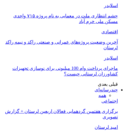
اسلایدر
چشم انتظاری ملت در معمایی به نام پروژه ۷۱۵ واحدی
مسکن ملی خرم آباد
اقتصادی
آخرین وضعیت پروژه‌های عمرانی و صنعتی راکد و نیمه راکد
لرستان
اسلایدر
ماجرای پرداخت وام 100 میلیونی برای نوسازی تجهیزات
کشاورزان لرستانی چیست؟
قبلی
بعدی
چندرسانه‌ای
همه
اجتماعی
برگزاری هفتمین گردهمایی فعالان اربعین لرستان + گزارش
تصویری
امید لرستان