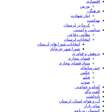
اقتصادی
بورس
فرهنگی
ایثار شهادت
بهداشت
کرونا در لرستان
سیاسی و امنیتی
نظامی دفاعی
انتخابات لرستان
انتخابات شورا های لرستان
شورا شهر خرم‌آباد
پژوهش و فناوری
فضای مجازی
سواد فضای مجازی
چندرسانه‌ای
عكس
فیلم
صوت
کوتاه و خواندنی
گفت وگو
یادداشت
آب و هوای استان لرستان
نمای بازار
کیوسک روزنامه