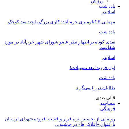
ورزش
یادداشت
اسلایدر
مهمانی ۳ کیلومتری خرم آباد؛ کاری بزرگ با چند نقد کوچک
یادداشت
نقدی کوتاه بر اظهار نظر عضو شورای شهر خرم‌آباد در مورد
شفافیت
اسلایدر
اول فرزند؛ بعد تسهیلات!
یادداشت
طالبان دروغ می‌گوید
قبلی
بعدی
مصاحبه
فرهنگی
رونمایی از نخستین نرم‌افزار واقعیت افزوده شهدای لرستان
با عنوان «افلاکی‌ها» در حاشیه…