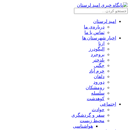
امید لرستان
درباره‌ی ما
تماس با ما
اخبار شهرستان ها
ازنا
الیگودرز
بروجرد
پلدختر
چگنی
خرم آباد
دلفان
دورود
رومشکان
سلسله
کوهدشت
اجتماعی
حوادث
سفر و گردشگری
محیط زیست
هواشناسی