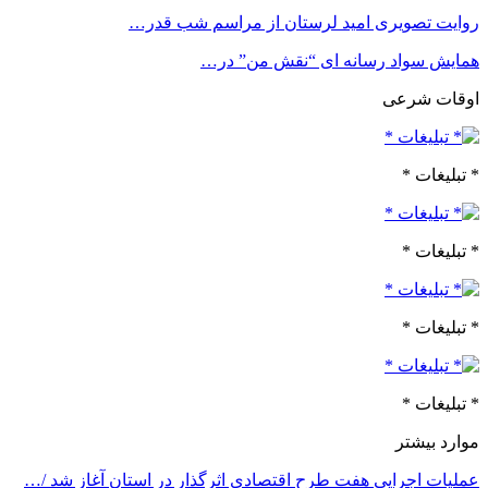
روایت تصویری امید لرستان از مراسم شب قدر…
همایش سواد رسانه ای “نقش من” در…
اوقات شرعی
* تبلیغات *
* تبلیغات *
* تبلیغات *
* تبلیغات *
موارد بیشتر
عملیات اجرایی هفت طرح اقتصادی اثرگذار در استان آغاز شد /…