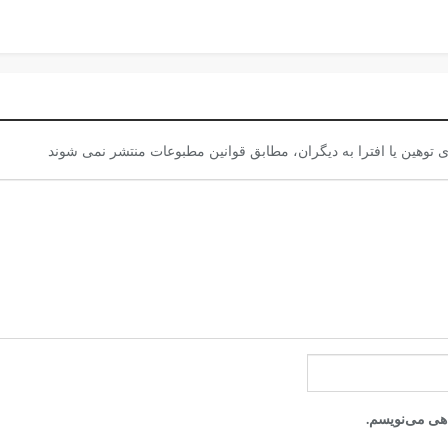
 توهين يا افترا به ديگران، مطابق قوانين مطبوعات منتشر نمی شوند
اهی می‌نویسم.