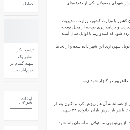
ار شهدای معمولان یکی از دغدغه‌های
حفاظت…
ران کشور با وزارت کشور، وزارت، مدیریت
دیریت و برنامه‌ریزی بودجه از محل بودجه
طقه‌ای زده شود که امیدواریم تا اوایل سال آینده
تحویل شهرداری این شهر داده شده و از لحاظ
تشییع پیکر
مطهر یک
شهید گمنام در
خرم‌آباد به…
طاهرپور در گلزار شهدای…
اوقات
شرعی
دلیل همجواری با رودخانه کشکان در سیلاب سال ۹۸ دچار خسارت شده و بخشی از غسالخانه آن هم ریزش کرد و اکنون بعد از
گذشت ۲۳ ماه از سیل و نگرانی خانواده‌های شهدا، هنوز نَه رودخانه در آن نقطه ساماندهی شده و نَه دیواره حفاظتی برای گلزار شهدا احداث شده است تا با هر بار بارش باران خانواده ۳۳ شهید
 از بی‌توجهی مسئولان به آسمان بلند شود.