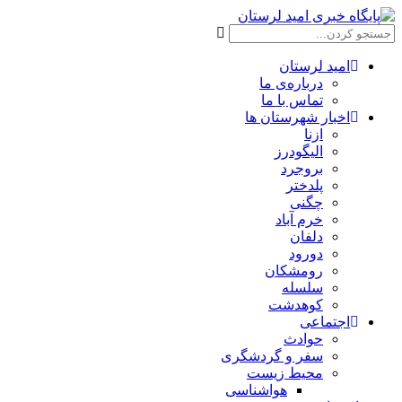
امید لرستان
درباره‌ی ما
تماس با ما
اخبار شهرستان ها
ازنا
الیگودرز
بروجرد
پلدختر
چگنی
خرم آباد
دلفان
دورود
رومشکان
سلسله
کوهدشت
اجتماعی
حوادث
سفر و گردشگری
محیط زیست
هواشناسی