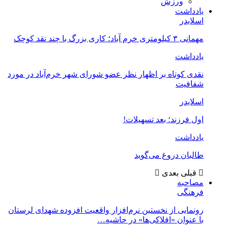
ورزش
یادداشت
اسلایدر
مهمانی ۳ کیلومتری خرم آباد؛ کاری بزرگ با چند نقد کوچک
یادداشت
نقدی کوتاه بر اظهار نظر عضو شورای شهر خرم‌آباد در مورد
شفافیت
اسلایدر
اول فرزند؛ بعد تسهیلات!
یادداشت
طالبان دروغ می‌گوید
قبلی
بعدی
مصاحبه
فرهنگی
رونمایی از نخستین نرم‌افزار واقعیت افزوده شهدای لرستان
با عنوان «افلاکی‌ها» در حاشیه…