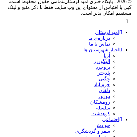
© 2026 - پایگاه خبری اميد لرستان.تمامی حقوق محفوظ است.
کپی یا اقتباس از محتوای این وب سایت فقط با ذکر منبع و لینک
مستقیم امکان پذیر است.
امید لرستان
درباره‌ی ما
تماس با ما
اخبار شهرستان ها
ازنا
الیگودرز
بروجرد
پلدختر
چگنی
خرم آباد
دلفان
دورود
رومشکان
سلسله
کوهدشت
اجتماعی
حوادث
سفر و گردشگری
محیط زیست