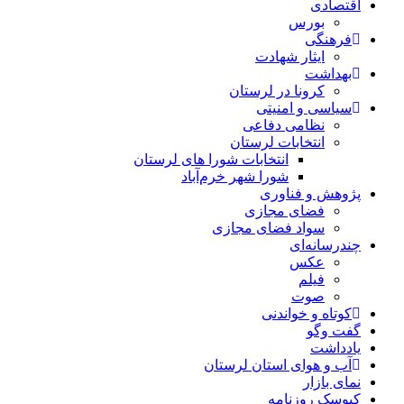
اقتصادی
بورس
فرهنگی
ایثار شهادت
بهداشت
کرونا در لرستان
سیاسی و امنیتی
نظامی دفاعی
انتخابات لرستان
انتخابات شورا های لرستان
شورا شهر خرم‌آباد
پژوهش و فناوری
فضای مجازی
سواد فضای مجازی
چندرسانه‌ای
عكس
فیلم
صوت
کوتاه و خواندنی
گفت وگو
یادداشت
آب و هوای استان لرستان
نمای بازار
کیوسک روزنامه