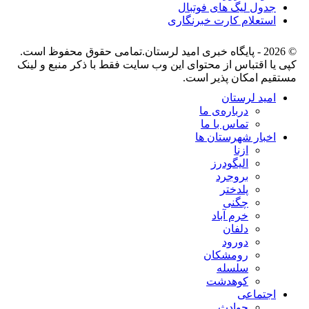
جدول لیگ های فوتبال
استعلام کارت خبرنگاری
© 2026 - پایگاه خبری اميد لرستان.تمامی حقوق محفوظ است.
کپی یا اقتباس از محتوای این وب سایت فقط با ذکر منبع و لینک
مستقیم امکان پذیر است.
امید لرستان
درباره‌ی ما
تماس با ما
اخبار شهرستان ها
ازنا
الیگودرز
بروجرد
پلدختر
چگنی
خرم آباد
دلفان
دورود
رومشکان
سلسله
کوهدشت
اجتماعی
حوادث