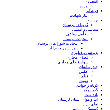
اقتصادی
بورس
فرهنگی
ایثار شهادت
بهداشت
کرونا در لرستان
سیاسی و امنیتی
نظامی دفاعی
انتخابات لرستان
انتخابات شورا های لرستان
شورا شهر خرم‌آباد
پژوهش و فناوری
فضای مجازی
سواد فضای مجازی
چندرسانه‌ای
عكس
فیلم
صوت
کوتاه و خواندنی
گفت وگو
یادداشت
آب و هوای استان لرستان
نمای بازار
کیوسک روزنامه