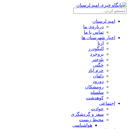
امید لرستان
درباره‌ی ما
تماس با ما
اخبار شهرستان ها
ازنا
الیگودرز
بروجرد
پلدختر
چگنی
خرم آباد
دلفان
دورود
رومشکان
سلسله
کوهدشت
اجتماعی
حوادث
سفر و گردشگری
محیط زیست
هواشناسی