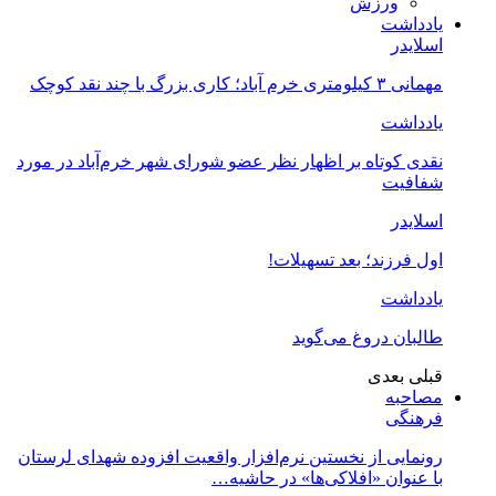
ورزش
یادداشت
اسلایدر
مهمانی ۳ کیلومتری خرم آباد؛ کاری بزرگ با چند نقد کوچک
یادداشت
نقدی کوتاه بر اظهار نظر عضو شورای شهر خرم‌آباد در مورد
شفافیت
اسلایدر
اول فرزند؛ بعد تسهیلات!
یادداشت
طالبان دروغ می‌گوید
قبلی
بعدی
مصاحبه
فرهنگی
رونمایی از نخستین نرم‌افزار واقعیت افزوده شهدای لرستان
با عنوان «افلاکی‌ها» در حاشیه…