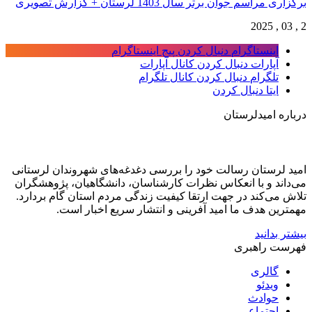
برگزاری مراسم جوان برتر سال 1403 لرستان + گزارش تصویری
2 , 03 , 2025
اینستاگرام
دنبال کردن پیج اینستاگرام
آپارات
دنبال کردن کانال آپارات
تلگرام
دنبال کردن کانال تلگرام
ایتا
دنبال کردن
درباره امیدلرستان
امید لرستان رسالت خود را بررسی دغدغه‌های شهروندان لرستانی
می‌داند و با انعکاس نظرات کارشناسان، دانشگاهیان، پژوهشگران
تلاش می‌کند در جهت ارتقا کیفیت زندگی مردم استان گام بردارد.
مهمترین هدف ما امید آفرینی و انتشار سریع اخبار است.
بیشتر بدانید
فهرست راهبری
گالری
ویدئو
حوادث
اجتماعی