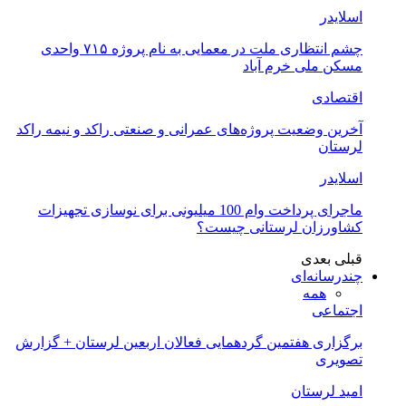
اسلایدر
چشم انتظاری ملت در معمایی به نام پروژه ۷۱۵ واحدی
مسکن ملی خرم آباد
اقتصادی
آخرین وضعیت پروژه‌های عمرانی و صنعتی راکد و نیمه راکد
لرستان
اسلایدر
ماجرای پرداخت وام 100 میلیونی برای نوسازی تجهیزات
کشاورزان لرستانی چیست؟
قبلی
بعدی
چندرسانه‌ای
همه
اجتماعی
برگزاری هفتمین گردهمایی فعالان اربعین لرستان + گزارش
تصویری
امید لرستان