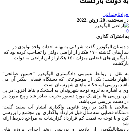
به دولت بازگشت
حوادث
اجتماعی
در
سه‌شنبه, 28, ژوئن ,2022
0
به اشتراک گذاری
دادستان الیگودرز گفت: شرکتی به بهانه احداث واحد تولیدی در
سال‌های گذشته ۱۷۰ هکتار از اراضی دولتی را تصاحب کرده بود که
با پیگیری های قضایی میزان ۱۵۰ هکتار از این اراضی به دولت
بازگشت.
به نقل از روابط عمومی دادگستری الیگودرز “حسین صالحی”
اظهار داشت: یکی از موضوعاتی که دستگاه قضایی پیگیر آن می
باشد بررسی استحکام بناهای شهرستان است.
وی با اشاره به لزوم توجه شهروندان به استحکام بناها افزود: در پی
این بررسی ها برای یک مورد دستور تخریب صادر شد و پنج مورد نیز
در دست بررسی می باشد.
صالحی با تاکید بر روند قانونی واگذاری آبشار آب سفید گفت:
دستگاه قضایی سه سال قبل قرارداد واگذاری این مجتمع را بررسی
کرد و با توجه به قیمت کم قرارداد گزارشات به مراجع ذیربط ارائه
شد.
دادستانالیگودرز از بازدید و بررسی روند اجرای پروژه های