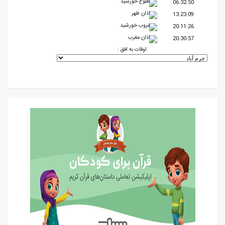
طلوع خورشید
06:32:50
اذان ظهر
13:23:09
غروب خورشید
20:11:26
اذان مغرب
20:30:57
اوقات به افق :