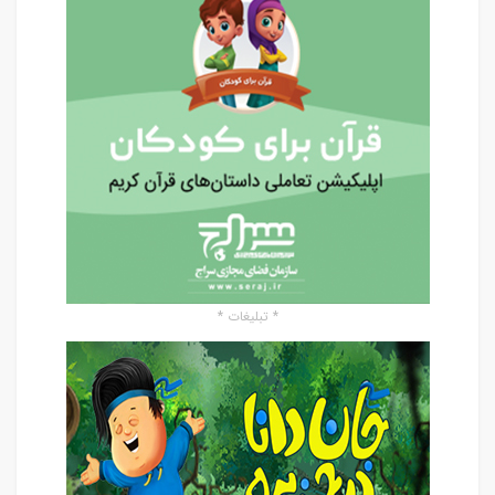
* تبلیغات *