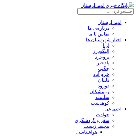
امید لرستان
درباره‌ی ما
تماس با ما
اخبار شهرستان ها
ازنا
الیگودرز
بروجرد
پلدختر
چگنی
خرم آباد
دلفان
دورود
رومشکان
سلسله
کوهدشت
اجتماعی
حوادث
سفر و گردشگری
محیط زیست
هواشناسی