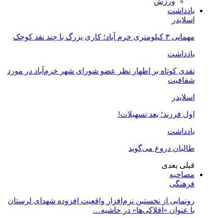
ورزش
یادداشت
اسلایدر
مهمانی ۳ کیلومتری خرم آباد؛ کاری بزرگ با چند نقد کوچک
یادداشت
نقدی کوتاه بر اظهار نظر عضو شورای شهر خرم‌آباد در مورد
شفافیت
اسلایدر
اول فرزند؛ بعد تسهیلات!
یادداشت
طالبان دروغ می‌گوید
قبلی
بعدی
مصاحبه
فرهنگی
رونمایی از نخستین نرم‌افزار واقعیت افزوده شهدای لرستان
با عنوان «افلاکی‌ها» در حاشیه…