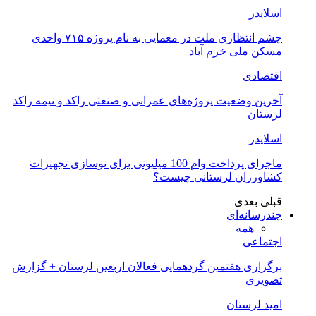
اسلایدر
چشم انتظاری ملت در معمایی به نام پروژه ۷۱۵ واحدی
مسکن ملی خرم آباد
اقتصادی
آخرین وضعیت پروژه‌های عمرانی و صنعتی راکد و نیمه راکد
لرستان
اسلایدر
ماجرای پرداخت وام 100 میلیونی برای نوسازی تجهیزات
کشاورزان لرستانی چیست؟
قبلی
بعدی
چندرسانه‌ای
همه
اجتماعی
برگزاری هفتمین گردهمایی فعالان اربعین لرستان + گزارش
تصویری
امید لرستان