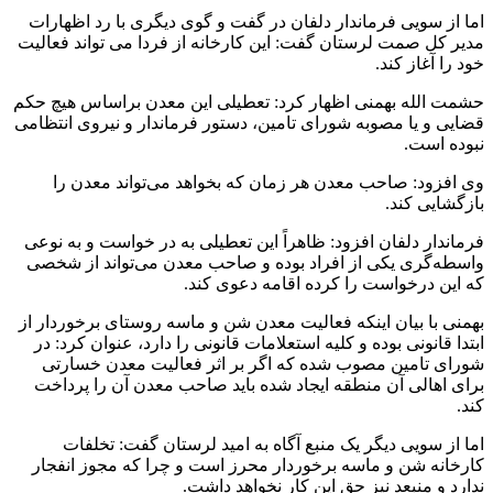
اما از سویی فرماندار دلفان در گفت و گوی دیگری با رد اظهارات
مدیر کل صمت لرستان گفت: این کارخانه از فردا می تواند فعالیت
خود را آغاز کند.
حشمت الله بهمنی اظهار کرد: تعطیلی این معدن براساس هیچ حکم
قضایی و یا مصوبه شورای تامین، دستور فرماندار و نیروی انتظامی
نبوده است.
وی افزود: صاحب معدن هر زمان که بخواهد می‌تواند معدن را
بازگشایی کند.
فرماندار دلفان افزود: ظاهراً این تعطیلی به در خواست و به نوعی
واسطه‌گری یکی از افراد بوده و صاحب معدن می‌تواند از شخصی
که این درخواست را کرده اقامه دعوی کند.
بهمنی با بیان اینکه فعالیت معدن شن و ماسه روستای برخوردار از
ابتدا قانونی بوده و کلیه استعلامات قانونی را دارد، عنوان کرد: در
شورای تامین مصوب شده که اگر بر اثر فعالیت معدن خسارتی
برای اهالی آن منطقه ایجاد شده باید صاحب معدن آن را پرداخت
کند.
اما از سویی دیگر یک منبع آگاه به امید لرستان گفت: تخلفات
کارخانه شن و ماسه برخوردار محرز است و چرا که مجوز انفجار
ندارد و منبعد نیز حق این کار نخواهد داشت.