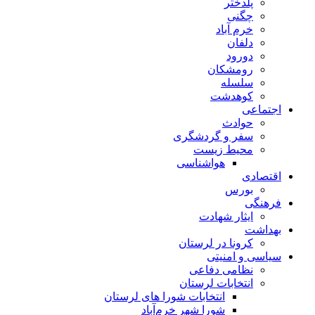
پلدختر
چگنی
خرم آباد
دلفان
دورود
رومشکان
سلسله
کوهدشت
اجتماعی
حوادث
سفر و گردشگری
محیط زیست
هواشناسی
اقتصادی
بورس
فرهنگی
ایثار شهادت
بهداشت
کرونا در لرستان
سیاسی و امنیتی
نظامی دفاعی
انتخابات لرستان
انتخابات شورا های لرستان
شورا شهر خرم‌آباد