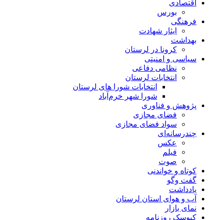
اقتصادی
بورس
فرهنگی
ایثار شهادت
بهداشت
کرونا در لرستان
سیاسی و امنیتی
نظامی دفاعی
انتخابات لرستان
انتخابات شورا های لرستان
شورا شهر خرم‌آباد
پژوهش و فناوری
فضای مجازی
سواد فضای مجازی
چندرسانه‌ای
عكس
فیلم
صوت
کوتاه و خواندنی
گفت وگو
یادداشت
آب و هوای استان لرستان
نمای بازار
کیوسک روزنامه