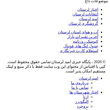
موضوعات داغ
اخبار لرستان
انتخابات لرستان
امید لرستان
گردشگری لرستان
آب و هوای استان لرستان
آخرین تغییرات بازار
کیوسک روزنامه
جدول لیگ های فوتبال
استعلام کارت خبرنگاری
© 2026 - پایگاه خبری اميد لرستان.تمامی حقوق محفوظ است.
کپی یا اقتباس از محتوای این وب سایت فقط با ذکر منبع و لینک
مستقیم امکان پذیر است.
امید لرستان
درباره‌ی ما
تماس با ما
اخبار شهرستان ها
ازنا
الیگودرز
بروجرد