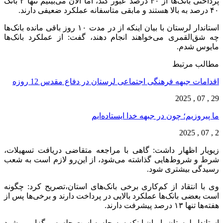
پرداختی بانک‌ها از ۴۰ درصد عبور کند، اما الان می‌بینیم تنها ۲ بانک
۴۰ درصد به بالا هستند و مابقی متاسفانه عملکرد ضعیفی دارند.
استاندار لرستان با بیان اینکه از در مدت ۱۰ روز باقی مانده بانک‌ها
چه شق‌القمری می‌خواهند انجام دهند، گفت: از عملکرد بانک‌ها
مایوس شدم.
مطالب مرتبط
اقدامات جبهه فرهنگی اجتماعی لرستان در دفاع مقدس 12 روزه
29 , 07 , 2025
ما پیروزیم؛ چون در جبهه خدا ایستاده‌ایم
2 , 07 , 2025
زیویار اظهار داشت: گاهی با مراجعه متقاضی دریافت تسهیلات،
شرط و شروط‌هایی گذاشته می‌شود، از این‌رو لازم است به شعب
رسیدگی بیشتری شود.
وی با انتقاد از کم‌کاری برخی بانک‌های استان،تصریح کرد: چگونه
است بعضی بانک‌ها عملکرد بالایی در پرداخت دارند و برخی‌ها پس از
هفته‌ها تنها ۱۳ درصد پیشرفت دارند.
استاندار لرستان با بیان اینکه سه جلسه است جلسه برگزار می‌شود