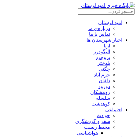
امید لرستان
درباره‌ی ما
تماس با ما
اخبار شهرستان ها
ازنا
الیگودرز
بروجرد
پلدختر
چگنی
خرم آباد
دلفان
دورود
رومشکان
سلسله
کوهدشت
اجتماعی
حوادث
سفر و گردشگری
محیط زیست
هواشناسی