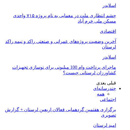
اسلایدر
چشم انتظاری ملت در معمایی به نام پروژه ۷۱۵ واحدی
مسکن ملی خرم آباد
اقتصادی
آخرین وضعیت پروژه‌های عمرانی و صنعتی راکد و نیمه راکد
لرستان
اسلایدر
ماجرای پرداخت وام 100 میلیونی برای نوسازی تجهیزات
کشاورزان لرستانی چیست؟
قبلی
بعدی
چندرسانه‌ای
همه
اجتماعی
برگزاری هفتمین گردهمایی فعالان اربعین لرستان + گزارش
تصویری
امید لرستان