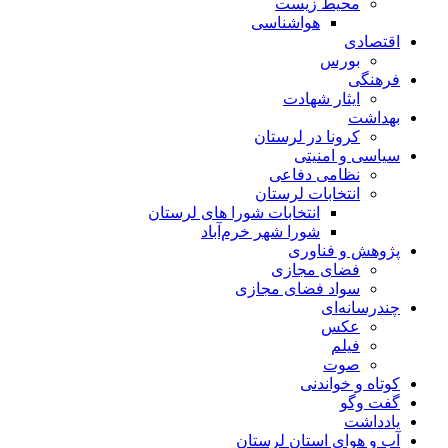
محیط زیست
هواشناسی
اقتصادی
بورس
فرهنگی
ایثار شهادت
بهداشت
کرونا در لرستان
سیاسی و امنیتی
نظامی دفاعی
انتخابات لرستان
انتخابات شورا های لرستان
شورا شهر خرم‌آباد
پژوهش و فناوری
فضای مجازی
سواد فضای مجازی
چندرسانه‌ای
عكس
فیلم
صوت
کوتاه و خواندنی
گفت وگو
یادداشت
آب و هوای استان لرستان