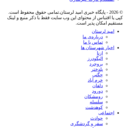
© 2026 - پایگاه خبری اميد لرستان.تمامی حقوق محفوظ است.
کپی یا اقتباس از محتوای این وب سایت فقط با ذکر منبع و لینک
مستقیم امکان پذیر است.
امید لرستان
درباره‌ی ما
تماس با ما
اخبار شهرستان ها
ازنا
الیگودرز
بروجرد
پلدختر
چگنی
خرم آباد
دلفان
دورود
رومشکان
سلسله
کوهدشت
اجتماعی
حوادث
سفر و گردشگری