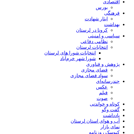
اقتصادی
بورس
فرهنگی
ایثار شهادت
بهداشت
کرونا در لرستان
سیاسی و امنیتی
نظامی دفاعی
انتخابات لرستان
انتخابات شورا های لرستان
شورا شهر خرم‌آباد
پژوهش و فناوری
فضای مجازی
سواد فضای مجازی
چندرسانه‌ای
عكس
فیلم
صوت
کوتاه و خواندنی
گفت وگو
یادداشت
آب و هوای استان لرستان
نمای بازار
کیوسک روزنامه