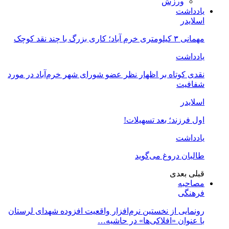
ورزش
یادداشت
اسلایدر
مهمانی ۳ کیلومتری خرم آباد؛ کاری بزرگ با چند نقد کوچک
یادداشت
نقدی کوتاه بر اظهار نظر عضو شورای شهر خرم‌آباد در مورد
شفافیت
اسلایدر
اول فرزند؛ بعد تسهیلات!
یادداشت
طالبان دروغ می‌گوید
قبلی
بعدی
مصاحبه
فرهنگی
رونمایی از نخستین نرم‌افزار واقعیت افزوده شهدای لرستان
با عنوان «افلاکی‌ها» در حاشیه…