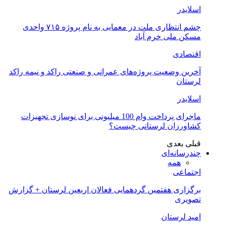
اسلایدر
چشم انتظاری ملت در معمایی به نام پروژه ۷۱۵ واحدی
مسکن ملی خرم آباد
اقتصادی
آخرین وضعیت پروژه‌های عمرانی و صنعتی راکد و نیمه راکد
لرستان
اسلایدر
ماجرای پرداخت وام 100 میلیونی برای نوسازی تجهیزات
کشاورزان لرستانی چیست؟
قبلی
بعدی
چندرسانه‌ای
همه
اجتماعی
برگزاری هفتمین گردهمایی فعالان اربعین لرستان + گزارش
تصویری
امید لرستان