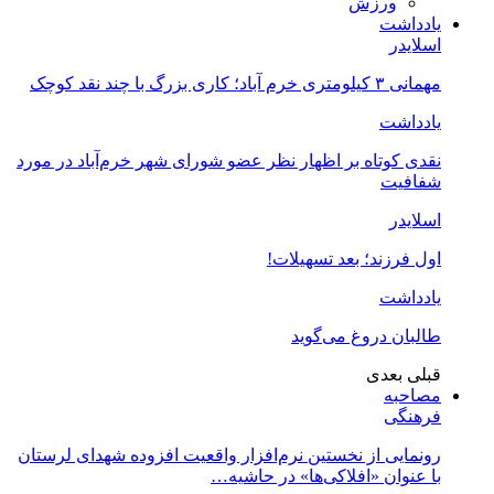
ورزش
یادداشت
اسلایدر
مهمانی ۳ کیلومتری خرم آباد؛ کاری بزرگ با چند نقد کوچک
یادداشت
نقدی کوتاه بر اظهار نظر عضو شورای شهر خرم‌آباد در مورد
شفافیت
اسلایدر
اول فرزند؛ بعد تسهیلات!
یادداشت
طالبان دروغ می‌گوید
قبلی
بعدی
مصاحبه
فرهنگی
رونمایی از نخستین نرم‌افزار واقعیت افزوده شهدای لرستان
با عنوان «افلاکی‌ها» در حاشیه…