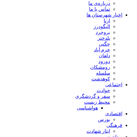
درباره‌ی ما
تماس با ما
اخبار شهرستان ها
ازنا
الیگودرز
بروجرد
پلدختر
چگنی
خرم آباد
دلفان
دورود
رومشکان
سلسله
کوهدشت
اجتماعی
حوادث
سفر و گردشگری
محیط زیست
هواشناسی
اقتصادی
بورس
فرهنگی
ایثار شهادت
بهداشت