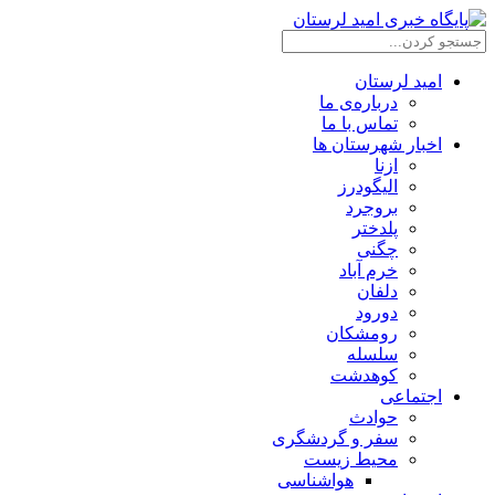
امید لرستان
درباره‌ی ما
تماس با ما
اخبار شهرستان ها
ازنا
الیگودرز
بروجرد
پلدختر
چگنی
خرم آباد
دلفان
دورود
رومشکان
سلسله
کوهدشت
اجتماعی
حوادث
سفر و گردشگری
محیط زیست
هواشناسی