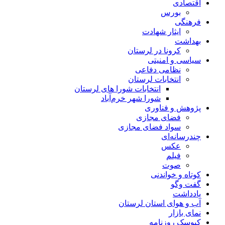
اقتصادی
بورس
فرهنگی
ایثار شهادت
بهداشت
کرونا در لرستان
سیاسی و امنیتی
نظامی دفاعی
انتخابات لرستان
انتخابات شورا های لرستان
شورا شهر خرم‌آباد
پژوهش و فناوری
فضای مجازی
سواد فضای مجازی
چندرسانه‌ای
عكس
فیلم
صوت
کوتاه و خواندنی
گفت وگو
یادداشت
آب و هوای استان لرستان
نمای بازار
کیوسک روزنامه