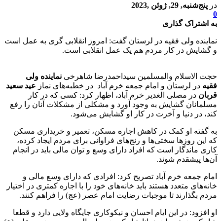
در
پنج‌شنبه, 29, ژوئن ,2023
0
به اشتراک گذاری
نماینده ولی فقیه در لرستان گفت: امروز انقلابی گری به عمل است
و گشایش در کار مردم هم یک عمل انقلابی است.
حجت الاسلام والمسلمین سیداحمدرضا شاهرخی
نماینده ولی
فقیه
در لرستان و امام جمعه خرم آباد در خطبه‌های نماز
عید سعید
قربان
در مصلی الغدیر خرم آباد، اظهار کرد: کسی که در کار
مسلمانان گشایش به وجود آورد و مشکلی از مشکلات آنان را رفع
کند، در دنیا و آخرت در کار او گشایش می‌شود.
به گفته او کمک در کاهش اجاره مسکن، تعمیر و خریداری مسکن
که این روز‌ها سختی‌ها و رنج‌های فراوانی برای مردم ایجاد کرده،
کاری ماندگار است که افراد دارای وسع و توان مالی باید در انجام
آن‌ها پیشقدم شوند.
امام جمعه خرم آباد تصریح کرد: افرادی که دارای وسع مالی و
خانه‌های متعدد هستند باید خانه‌های خود را با اجاره کمتری در اختیار
مردم بگذارند تا موجبات رضایت امام عصر (عج) را فراهم کنند.
او افزود: در این ایام احسان و نیکوکاری جایگاه ولایی دارد و قطعا