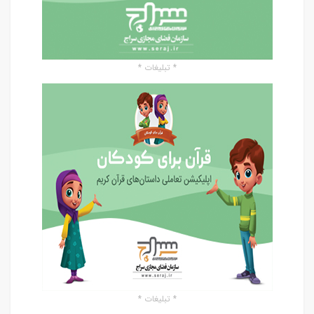
* تبلیغات *
* تبلیغات *