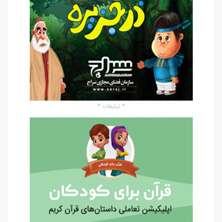
* تبلیغات *