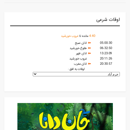
اوقات شرعی
40
:
4
مانده تا
غروب خورشید
05:00:30
اذان صبح
06:32:50
طلوع خورشید
13:23:09
اذان ظهر
20:11:26
غروب خورشید
20:30:57
اذان مغرب
اوقات به افق :