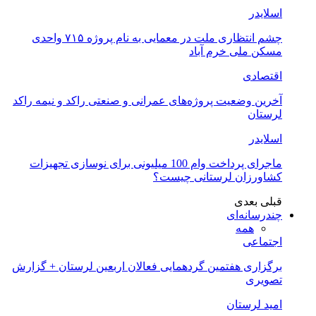
اسلایدر
چشم انتظاری ملت در معمایی به نام پروژه ۷۱۵ واحدی
مسکن ملی خرم آباد
اقتصادی
آخرین وضعیت پروژه‌های عمرانی و صنعتی راکد و نیمه راکد
لرستان
اسلایدر
ماجرای پرداخت وام 100 میلیونی برای نوسازی تجهیزات
کشاورزان لرستانی چیست؟
قبلی
بعدی
چندرسانه‌ای
همه
اجتماعی
برگزاری هفتمین گردهمایی فعالان اربعین لرستان + گزارش
تصویری
امید لرستان