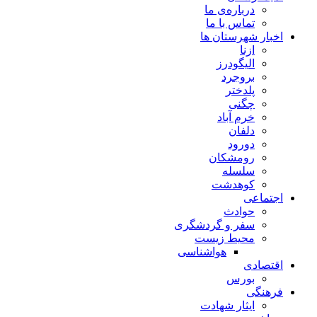
درباره‌ی ما
تماس با ما
اخبار شهرستان ها
ازنا
الیگودرز
بروجرد
پلدختر
چگنی
خرم آباد
دلفان
دورود
رومشکان
سلسله
کوهدشت
اجتماعی
حوادث
سفر و گردشگری
محیط زیست
هواشناسی
اقتصادی
بورس
فرهنگی
ایثار شهادت