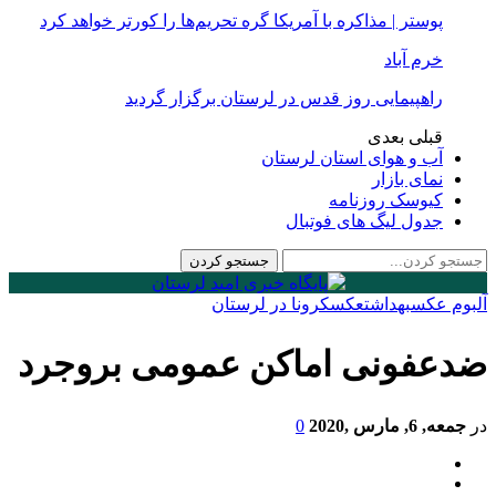
پوستر | مذاکره با آمریکا گره تحریم‌ها را کورتر خواهد کرد
خرم آباد
راهپیمایی روز قدس در لرستان برگزار گردید
قبلی
بعدی
آب و هوای استان لرستان
نمای بازار
کیوسک روزنامه
جدول لیگ های فوتبال
آلبوم عکس
بهداشت
عكس
کرونا در لرستان
ضدعفونی اماکن عمومی بروجرد
در
جمعه, 6, مارس ,2020
0