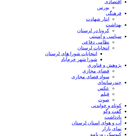
اقتصادی
بورس
فرهنگی
ایثار شهادت
بهداشت
کرونا در لرستان
سیاسی و امنیتی
نظامی دفاعی
انتخابات لرستان
انتخابات شورا های لرستان
شورا شهر خرم‌آباد
پژوهش و فناوری
فضای مجازی
سواد فضای مجازی
چندرسانه‌ای
عكس
فیلم
صوت
کوتاه و خواندنی
گفت وگو
یادداشت
آب و هوای استان لرستان
نمای بازار
کیوسک روزنامه