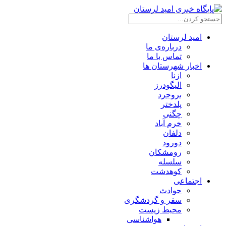
امید لرستان
درباره‌ی ما
تماس با ما
اخبار شهرستان ها
ازنا
الیگودرز
بروجرد
پلدختر
چگنی
خرم آباد
دلفان
دورود
رومشکان
سلسله
کوهدشت
اجتماعی
حوادث
سفر و گردشگری
محیط زیست
هواشناسی