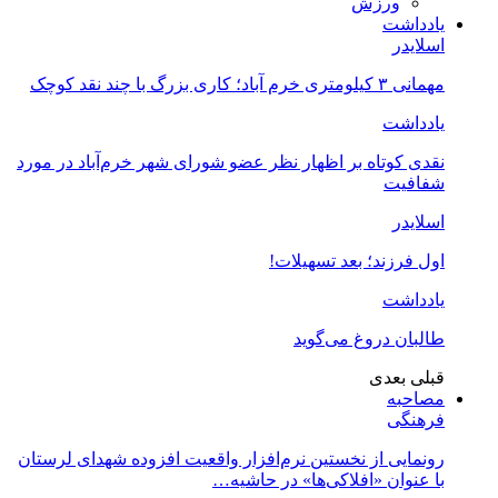
ورزش
یادداشت
اسلایدر
مهمانی ۳ کیلومتری خرم آباد؛ کاری بزرگ با چند نقد کوچک
یادداشت
نقدی کوتاه بر اظهار نظر عضو شورای شهر خرم‌آباد در مورد
شفافیت
اسلایدر
اول فرزند؛ بعد تسهیلات!
یادداشت
طالبان دروغ می‌گوید
قبلی
بعدی
مصاحبه
فرهنگی
رونمایی از نخستین نرم‌افزار واقعیت افزوده شهدای لرستان
با عنوان «افلاکی‌ها» در حاشیه…