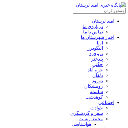
امید لرستان
درباره‌ی ما
تماس با ما
اخبار شهرستان ها
ازنا
الیگودرز
بروجرد
پلدختر
چگنی
خرم آباد
دلفان
دورود
رومشکان
سلسله
کوهدشت
اجتماعی
حوادث
سفر و گردشگری
محیط زیست
هواشناسی