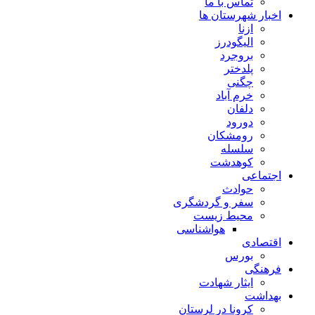
تماس با ما
اخبار شهرستان ها
ازنا
الیگودرز
بروجرد
پلدختر
چگنی
خرم آباد
دلفان
دورود
رومشکان
سلسله
کوهدشت
اجتماعی
حوادث
سفر و گردشگری
محیط زیست
هواشناسی
اقتصادی
بورس
فرهنگی
ایثار شهادت
بهداشت
کرونا در لرستان