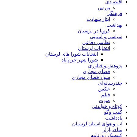
اقتصادی
بورس
فرهنگی
ایثار شهادت
بهداشت
کرونا در لرستان
سیاسی و امنیتی
نظامی دفاعی
انتخابات لرستان
انتخابات شورا های لرستان
شورا شهر خرم‌آباد
پژوهش و فناوری
فضای مجازی
سواد فضای مجازی
چندرسانه‌ای
عكس
فیلم
صوت
کوتاه و خواندنی
گفت وگو
یادداشت
آب و هوای استان لرستان
نمای بازار
کیوسک روزنامه