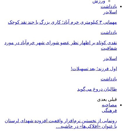
ورزش
یادداشت
اسلایدر
مهمانی ۳ کیلومتری خرم آباد؛ کاری بزرگ با چند نقد کوچک
یادداشت
نقدی کوتاه بر اظهار نظر عضو شورای شهر خرم‌آباد در مورد
شفافیت
اسلایدر
اول فرزند؛ بعد تسهیلات!
یادداشت
طالبان دروغ می‌گوید
قبلی
بعدی
مصاحبه
فرهنگی
رونمایی از نخستین نرم‌افزار واقعیت افزوده شهدای لرستان
با عنوان «افلاکی‌ها» در حاشیه…