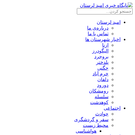
امید لرستان
درباره‌ی ما
تماس با ما
اخبار شهرستان ها
ازنا
الیگودرز
بروجرد
پلدختر
چگنی
خرم آباد
دلفان
دورود
رومشکان
سلسله
کوهدشت
اجتماعی
حوادث
سفر و گردشگری
محیط زیست
هواشناسی