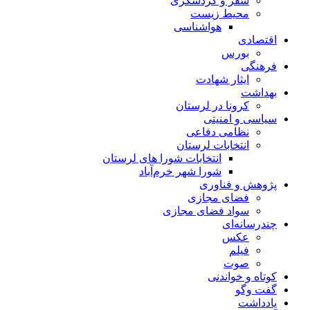
سفر و گردشگری
محیط زیست
هواشناسی
اقتصادی
بورس
فرهنگی
ایثار شهادت
بهداشت
کرونا در لرستان
سیاسی و امنیتی
نظامی دفاعی
انتخابات لرستان
انتخابات شورا های لرستان
شورا شهر خرم‌آباد
پژوهش و فناوری
فضای مجازی
سواد فضای مجازی
چندرسانه‌ای
عكس
فیلم
صوت
کوتاه و خواندنی
گفت وگو
یادداشت