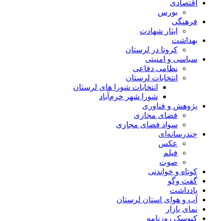
اقتصادی
بورس
فرهنگی
ایثار شهادت
بهداشت
کرونا در لرستان
سیاسی و امنیتی
نظامی دفاعی
انتخابات لرستان
انتخابات شورا های لرستان
شورا شهر خرم‌آباد
پژوهش و فناوری
فضای مجازی
سواد فضای مجازی
چندرسانه‌ای
عكس
فیلم
صوت
کوتاه و خواندنی
گفت وگو
یادداشت
آب و هوای استان لرستان
نمای بازار
کیوسک روزنامه