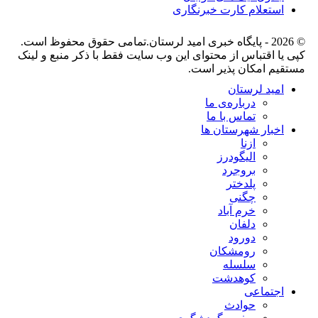
استعلام کارت خبرنگاری
© 2026 - پایگاه خبری اميد لرستان.تمامی حقوق محفوظ است.
کپی یا اقتباس از محتوای این وب سایت فقط با ذکر منبع و لینک
مستقیم امکان پذیر است.
امید لرستان
درباره‌ی ما
تماس با ما
اخبار شهرستان ها
ازنا
الیگودرز
بروجرد
پلدختر
چگنی
خرم آباد
دلفان
دورود
رومشکان
سلسله
کوهدشت
اجتماعی
حوادث