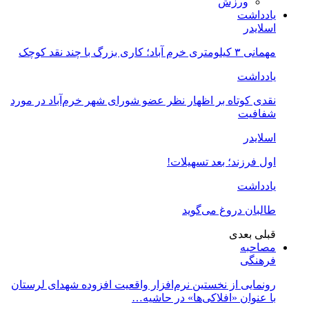
ورزش
یادداشت
اسلایدر
مهمانی ۳ کیلومتری خرم آباد؛ کاری بزرگ با چند نقد کوچک
یادداشت
نقدی کوتاه بر اظهار نظر عضو شورای شهر خرم‌آباد در مورد
شفافیت
اسلایدر
اول فرزند؛ بعد تسهیلات!
یادداشت
طالبان دروغ می‌گوید
قبلی
بعدی
مصاحبه
فرهنگی
رونمایی از نخستین نرم‌افزار واقعیت افزوده شهدای لرستان
با عنوان «افلاکی‌ها» در حاشیه…