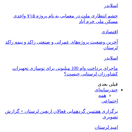
اسلایدر
چشم انتظاری ملت در معمایی به نام پروژه ۷۱۵ واحدی
مسکن ملی خرم آباد
اقتصادی
آخرین وضعیت پروژه‌های عمرانی و صنعتی راکد و نیمه راکد
لرستان
اسلایدر
ماجرای پرداخت وام 100 میلیونی برای نوسازی تجهیزات
کشاورزان لرستانی چیست؟
قبلی
بعدی
چندرسانه‌ای
همه
اجتماعی
برگزاری هفتمین گردهمایی فعالان اربعین لرستان + گزارش
تصویری
امید لرستان