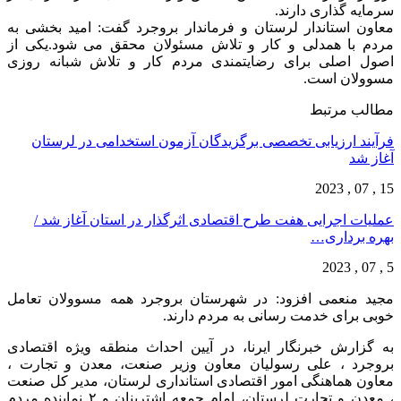
سرمایه گذاری دارند.
معاون استاندار لرستان و فرماندار بروجرد گفت: امید بخشی به
مردم با همدلی و کار و تلاش مسئولان محقق می شود.یکی از
اصول اصلی برای رضایتمندی مردم کار و تلاش شبانه روزی
مسوولان است.
مطالب مرتبط
فرآیند ارزیابی تخصصی برگزیدگان آزمون استخدامی در لرستان
آغاز شد
15 , 07 , 2023
عملیات اجرایی هفت طرح اقتصادی اثرگذار در استان آغاز شد /
بهره برداری…
5 , 07 , 2023
مجید منعمی افزود: در شهرستان بروجرد همه مسوولان تعامل
خوبی برای خدمت رسانی به مردم دارند.
به گزارش خبرنگار ایرنا، در آیین احداث منطقه ویژه اقتصادی
بروجرد ، علی رسولیان معاون وزیر صنعت، معدن و تجارت ،
معاون هماهنگی امور اقتصادی استانداری لرستان، مدیر کل صنعت
، معدن و تجارت لرستان، امام جمعه اشترینان و ۲ نماینده مردم