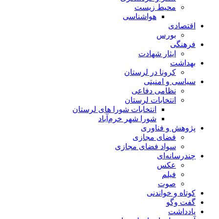
محیط زیست
هواشناسی
اقتصادی
بورس
فرهنگی
ایثار شهادت
بهداشت
کرونا در لرستان
سیاسی و امنیتی
نظامی دفاعی
انتخابات لرستان
انتخابات شورا های لرستان
شورا شهر خرم‌آباد
پژوهش و فناوری
فضای مجازی
سواد فضای مجازی
چندرسانه‌ای
عكس
فیلم
صوت
کوتاه و خواندنی
گفت وگو
یادداشت