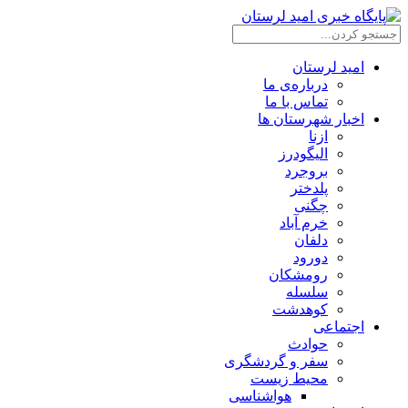
امید لرستان
درباره‌ی ما
تماس با ما
اخبار شهرستان ها
ازنا
الیگودرز
بروجرد
پلدختر
چگنی
خرم آباد
دلفان
دورود
رومشکان
سلسله
کوهدشت
اجتماعی
حوادث
سفر و گردشگری
محیط زیست
هواشناسی