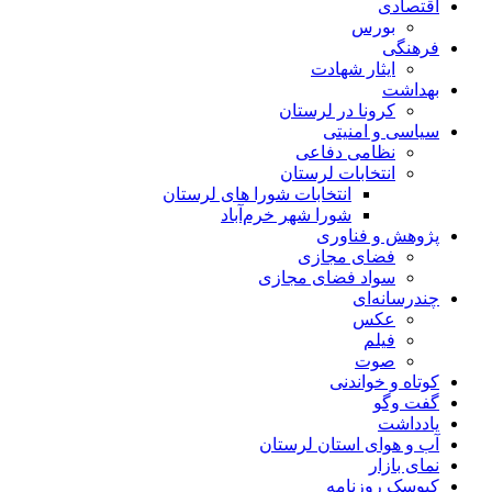
اقتصادی
بورس
فرهنگی
ایثار شهادت
بهداشت
کرونا در لرستان
سیاسی و امنیتی
نظامی دفاعی
انتخابات لرستان
انتخابات شورا های لرستان
شورا شهر خرم‌آباد
پژوهش و فناوری
فضای مجازی
سواد فضای مجازی
چندرسانه‌ای
عكس
فیلم
صوت
کوتاه و خواندنی
گفت وگو
یادداشت
آب و هوای استان لرستان
نمای بازار
کیوسک روزنامه