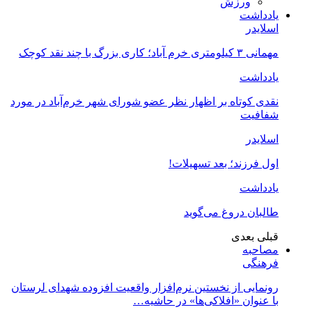
ورزش
یادداشت
اسلایدر
مهمانی ۳ کیلومتری خرم آباد؛ کاری بزرگ با چند نقد کوچک
یادداشت
نقدی کوتاه بر اظهار نظر عضو شورای شهر خرم‌آباد در مورد
شفافیت
اسلایدر
اول فرزند؛ بعد تسهیلات!
یادداشت
طالبان دروغ می‌گوید
قبلی
بعدی
مصاحبه
فرهنگی
رونمایی از نخستین نرم‌افزار واقعیت افزوده شهدای لرستان
با عنوان «افلاکی‌ها» در حاشیه…