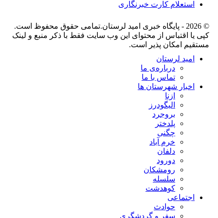
استعلام کارت خبرنگاری
© 2026 - پایگاه خبری اميد لرستان.تمامی حقوق محفوظ است.
کپی یا اقتباس از محتوای این وب سایت فقط با ذکر منبع و لینک
مستقیم امکان پذیر است.
امید لرستان
درباره‌ی ما
تماس با ما
اخبار شهرستان ها
ازنا
الیگودرز
بروجرد
پلدختر
چگنی
خرم آباد
دلفان
دورود
رومشکان
سلسله
کوهدشت
اجتماعی
حوادث
سفر و گردشگری