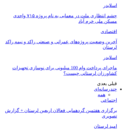
اسلایدر
چشم انتظاری ملت در معمایی به نام پروژه ۷۱۵ واحدی
مسکن ملی خرم آباد
اقتصادی
آخرین وضعیت پروژه‌های عمرانی و صنعتی راکد و نیمه راکد
لرستان
اسلایدر
ماجرای پرداخت وام 100 میلیونی برای نوسازی تجهیزات
کشاورزان لرستانی چیست؟
قبلی
بعدی
چندرسانه‌ای
همه
اجتماعی
برگزاری هفتمین گردهمایی فعالان اربعین لرستان + گزارش
تصویری
امید لرستان